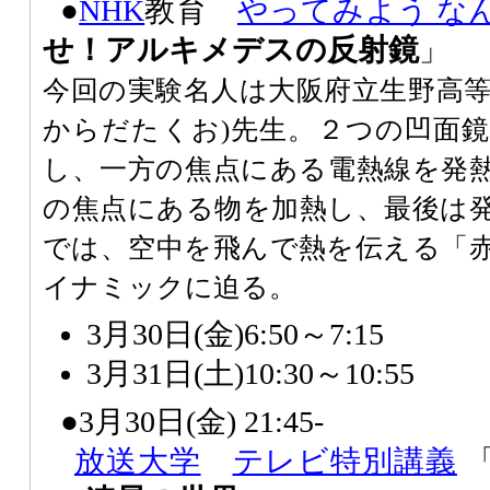
●
NHK
教育
やってみよう な
せ！アルキメデスの反射鏡
」
今回の実験名人は大阪府立生野高等
からだたくお)先生。２つの凹面
し、一方の焦点にある電熱線を発
の焦点にある物を加熱し、最後は
では、空中を飛んで熱を伝える「
イナミックに迫る。
3月30日(金)6:50～7:15
3月31日(土)10:30～10:55
●3月30日(金) 21:45-
放送大学
テレビ特別講義