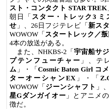
スト・コンタクト STAR TREK
朝日「
スター・トレック3 
せ
」、26日フジテレビ「
新ス
WOWOW「
スタートレック／叛
4本の放送がある。
また、NHKBS-2「
宇宙船サ
プテンフューチャー
」、テ
ム
」・「
Cosmic Baton Gir
ターオーシャンEX
」・「
Z.
WOWOW「
ジーンシャフト
」
星Gダンガイオー
」とアニメ
徴だ。