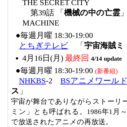
THE SECRET CITY
第39話 「
機械の中の亡霊
」
MACHINE
●毎週月曜 18:30-19:00
とちぎテレビ
「
宇宙海賊ミ
4月16日(月)
最終回
4/14 update
●毎週月曜 18:30-19:00
(新番組)
NHK
BS
-2
BSアニメワール
ス
」
宇宙が舞台でありながらストーリー
ミン」とも呼ばれる。1986年1月～
で放送されたアニメの再放送。