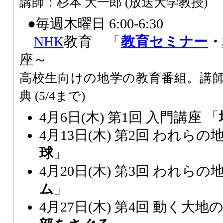
講師：杉本 大一郎 (放送大学教授)
●毎週木曜日 6:00-6:30
NHK
教育 「
教育セミナー
・
座～
高校生向けの地学の教育番組。講師
典 (5/4まで)
4月6日(木) 第1回 入門講座 「
4月13日(木) 第2回 われらの
球
」
4月20日(木) 第3回 われらの
ム
」
4月27日(木) 第4回 動く大地