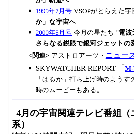
か」軌道へ
"
1999年7月号
VSOPがとらえた
か」な宇宙へ
2000年5月号
今月の星たち "
電波
さらなる鋭眼で銀河ジェットの
ニュー
<関連>
アストロアーツ・
SKYWATCHER REPORT 「
M
「はるか」打ち上げ時のようす
時のムービーもある。
4月の宇宙関連テレビ番組
（
系）