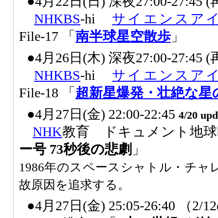
●4月22日(日) 深夜27:00-27:45
NHK
BS
-hi
サイエンスア
File-17 「
南半球星空散歩
」
●4月26日(木) 深夜27:00-27:45
NHK
BS
-hi
サイエンスア
File-18 「
超新星爆発・壮絶な星
●4月27日(金) 22:00-22:45
4/20 upd
NHK
教育 ドキュメント地球
ー号 73秒後の悲劇
」
1986年のスペースシャトル・チ
故原因を追求する。
●4月27日(金) 25:05-26:40 （