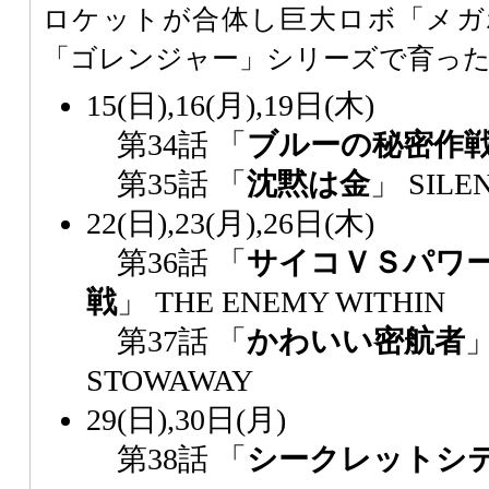
ロケットが合体し巨大ロボ「メガ
「ゴレンジャー」シリーズで育っ
15(日),16(月),19日(木)
第34話 「
ブルーの秘密作
第35話 「
沈黙は金
」 SILE
22(日),23(月),26日(木)
第36話 「
サイコＶＳパワ
戦
」 THE ENEMY WITHIN
第37話 「
かわいい密航者
」
STOWAWAY
29(日),30日(月)
第38話 「
シークレットシ