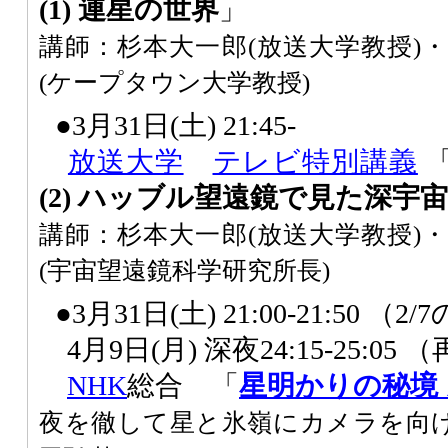
(1) 連星の世界
」
講師：杉本大一郎(放送大学教授)
(ケープタウン大学教授)
●3月31日(土) 21:45-
放送大学
テレビ特別講義
(2) ハッブル望遠鏡で見た深宇宙
講師：杉本大一郎(放送大学教授)
(宇宙望遠鏡科学研究所長)
●3月31日(土) 21:00-21:50 （
4月9日(月) 深夜24:15-25:05
NHK
総合 「
星明かりの秘境
夜を徹して星と氷嶺にカメラを向