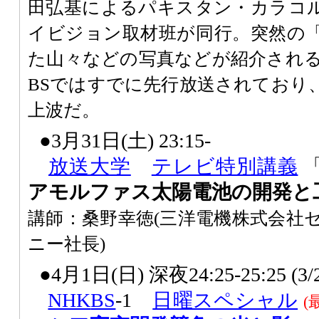
田弘基によるパキスタン・カラコ
イビジョン取材班が同行。突然の
た山々などの写真などが紹介される
BSではすでに先行放送されており
上波だ。
●3月31日(土) 23:15-
放送大学
テレビ特別講義
アモルファス太陽電池の開発と
講師：桑野幸徳(三洋電機株式会社
ニー社長)
●4月1日(日) 深夜24:25-25:25 
NHK
BS
-1
日曜スペシャル
(