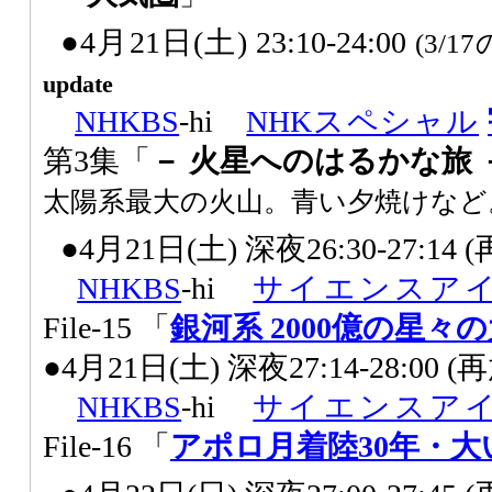
●4月21日(土) 23:10-24:00
(3/1
update
NHK
BS
-hi
NHKスペシャル
第3集「
－ 火星へのはるかな旅 
太陽系最大の火山。青い夕焼けなど
●4月21日(土) 深夜26:30-27:14
NHK
BS
-hi
サイエンスア
File-15 「
銀河系 2000億の星々
●4月21日(土) 深夜27:14-28:00 
NHK
BS
-hi
サイエンスア
File-16 「
アポロ月着陸30年・大