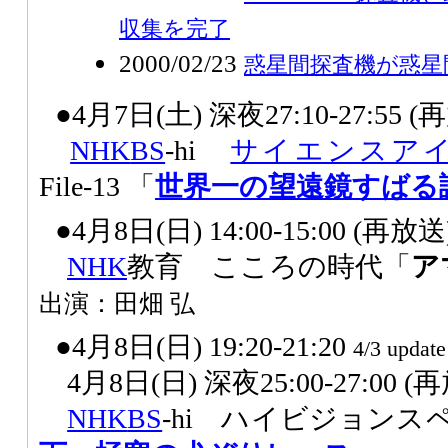
収集を完了
2000/02/23
惑星間探査機が惑星
●4月7日(土) 深夜27:10-27:55 
NHK
BS
-hi
サイエンスア
File-13 「
世界一の望遠鏡すばる
●4月8日(日) 14:00-15:00 (再放送
NHK
教育 こころの時代「
ア
出演：田畑 弘
●4月8日(日) 19:20-21:20
4/3 update
4月8日(日) 深夜25:00-27:00 (
NHK
BS
-hi ハイビジョンス