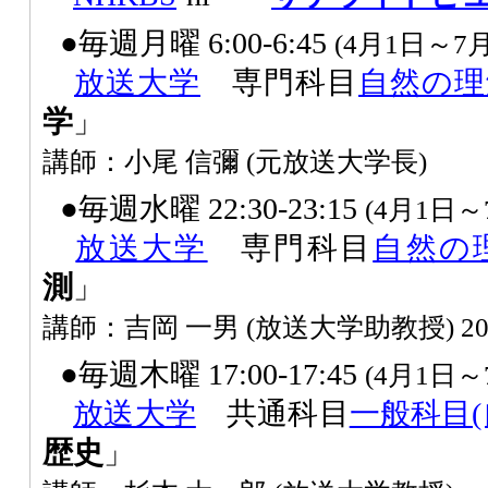
●毎週月曜 6:00-6:45
(4月1日～7月
放送大学
専門科目
自然の理
学
」
講師：小尾 信彌 (元放送大学長)
●毎週水曜 22:30-23:15
(4月1日～
放送大学
専門科目
自然の
測
」
講師：吉岡 一男 (放送大学助教授) 
●毎週木曜 17:00-17:45
(4月1日～
放送大学
共通科目
一般科目(
歴史
」