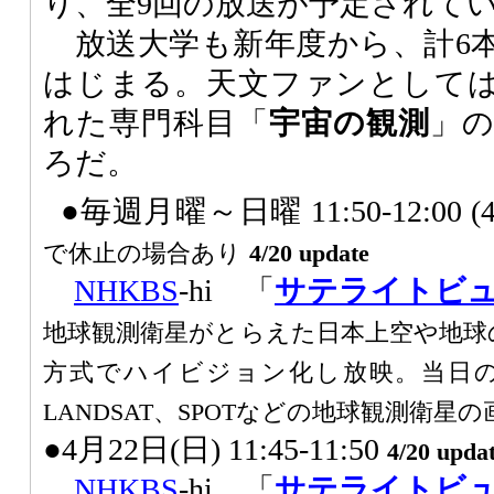
り、全9回の放送が予定されて
放送大学も新年度から、計6
はじまる。天文ファンとして
れた専門科目「
宇宙の観測
」
ろだ。
●毎週月曜～日曜 11:50-12:00 (4
で休止の場合あり
4/20 update
NHK
BS
-hi 「
サテライトビ
地球観測衛星がとらえた日本上空や地球
方式でハイビジョン化し放映。当日の
LANDSAT、SPOTなどの地球観測衛星
●4月22日(日) 11:45-11:50
4/20 upda
NHK
BS
-hi 「
サテライトビ