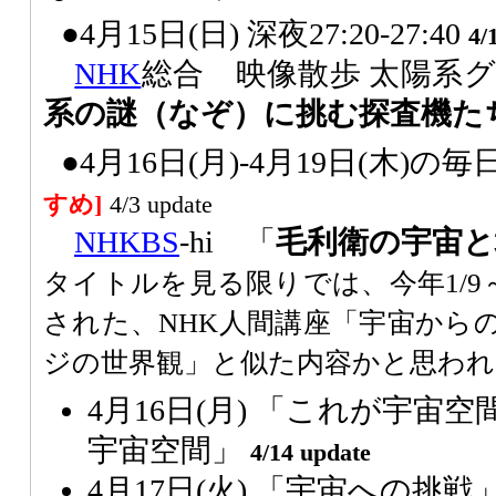
●4月15日(日) 深夜27:20-27:40
4/
NHK
総合 映像散歩 太陽系グ
系の謎（なぞ）に挑む探査機た
●4月16日(月)-4月19日(木)の毎日 
すめ]
4/3 update
NHK
BS
-hi 「
毛利衛の宇宙と
タイトルを見る限りでは、今年1/9～
された、NHK人間講座「宇宙から
ジの世界観」と似た内容かと思われ
4月16日(月) 「これが宇宙
宇宙空間」
4/14 update
4月17日(火) 「宇宙への挑