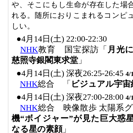
や、そこにもし生命が存在した場
れる。随所におりこまれるコンピ
しい。
●4月14日(土) 22:00-22:30
NHK
教育 国宝探訪「
月光
慈照寺銀閣東求堂
」
●4月14日(土) 深夜26:25-26:45
4/
NHK
総合 「
ビジュアル宇宙
●4月14日(土) 深夜27:00-28:00
4/
NHK
総合 映像散歩 太陽系グ
機“ボイジャー”が見た巨大惑
なる星の素顔
」