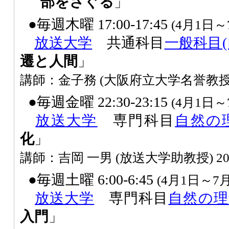
部をさぐる
」
●毎週木曜 17:00-17:45
(4月1日～
放送大学
共通科目
一般科目(
遷と人間
」
講師：金子務 (大阪府立大学名誉教授
●毎週金曜 22:30-23:15
(4月1日～
放送大学
専門科目
自然の
化
」
講師：吉岡 一男 (放送大学助教授) 
●毎週土曜 6:00-6:45
(4月1日～7月
放送大学
専門科目
自然の理
入門
」