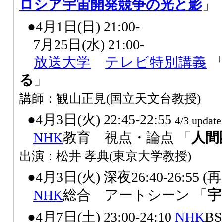
ロシア宇宙開発競争の光と影
」
●4月1日(日) 21:00-
7月25日(水) 21:00-
放送大学
テレビ特別講義
る
」
講師：観山正見(国立天文台教授)
●4月3日(火) 22:45-22:55
4/3 update
NHK
教育 視点・論点 「
人間
出演：松井 孝典(東京大学教授)
●4月3日(火) 深夜26:40-26:55 
NHK
総合 アートシーン 「
宇
●4月7日(土) 23:00-24:10
NHK
BS