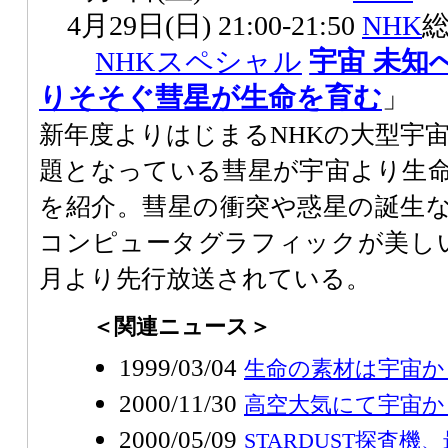
4月29日(日) 21:00-21:50
NHK
NHKスペシャル
宇宙 未知
りそそぐ彗星が生命を育む
」
新年度よりはじまるNHKの大型宇
題となっている彗星が宇宙より生
を紹介。彗星の衝突や惑星の誕生
コンピュータグラフィックが美し
月より先行放送されている。
＜関連ニュース＞
1999/03/04
生命の素材は宇宙か
2000/11/30
高空大気にて宇宙か
2000/05/09
STARDUST探査