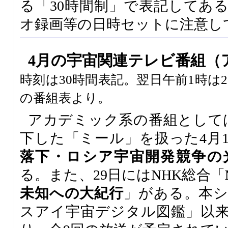
る「30時間制」で表記してあ
オ録画等の日時セットに注意し
4月の宇宙関連テレビ番組
（
時刻は30時間表記。翌日午前1時は
の番組表より。
アカデミック系の番組としては
下した「ミール」を扱った4月1日
落下・ロシア宇宙開発競争の
る。また、29日にはNHK総合「
未知への大紀行
」がある。本
スアイ宇宙デジタル図鑑」以