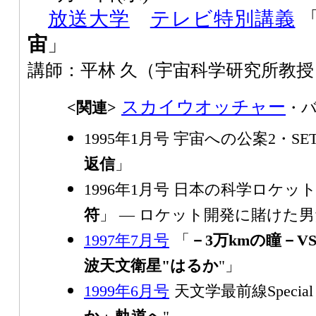
放送大学
テレビ特別講義
宙
」
講師：平林 久（宇宙科学研究所教授
スカイウオッチャー
<関連>
・
1995年1月号 宇宙への公案2・SE
返信
」
1996年1月号 日本の科学ロケット
符
」 ― ロケット開発に賭けた男
1997年7月号
「
－3万kmの瞳－VS
波天文衛星"はるか
"」
1999年6月号
天文学最前線Special 