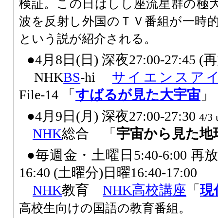
検証。この日はしし座流星群の極
波を反射し外国のＴＶ番組が一時
という説が紹介される。
●4月8日(日) 深夜27:00-27:45 
NHK
BS
-hi
サイエンスア
File-14 「
すばるが見た大宇宙
」
●4月9日(月) 深夜27:00-27:30
4/3 
NHK
総合 「
宇宙から見た地
●毎週金・土曜日5:40-6:00 再放
16:40 (土曜分)日曜16:40-17:00
NHK
教育
NHK高校講座
「
現
高校生向けの国語の教育番組。