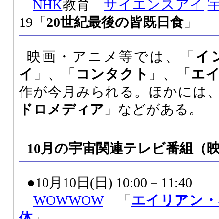
NHK
教育
サイエンスアイ
19「
20世紀最後の皆既日食
」
映画・アニメ等では、「
イ
イ
」、「
コンタクト
」、「
エ
作が今月みられる。ほかには、S
ドロメディア
」などがある。
10月の宇宙関連テレビ番組
（
●10月10日(日) 10:00－11:40
WOWWOW
「
エイリアン・
体
」