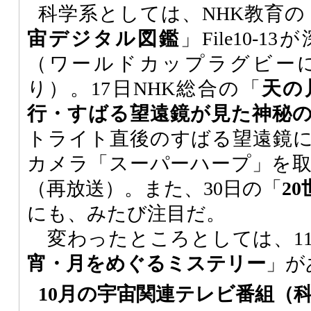
科学系としては、NHK教育の
宙デジタル図鑑
」File10-
（ワールドカップラグビー
り）。17日NHK総合の「
天の
行・すばる望遠鏡が見た神秘
トライト直後のすばる望遠鏡に
カメラ「スーパーハープ」を
（再放送）。また、30日の「
2
にも、みたび注目だ。
変わったところとしては、11
宵・月をめぐるミステリー
」が
10月の宇宙関連テレビ番組
（