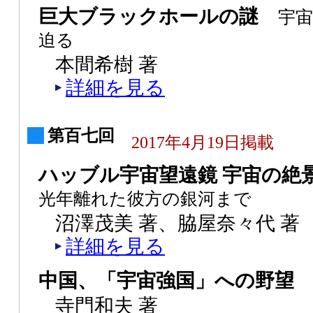
巨大ブラックホールの謎
宇
迫る
本間希樹 著
詳細を見る
第百七回
2017年4月19日掲載
ハッブル宇宙望遠鏡 宇宙の
光年離れた彼方の銀河まで
沼澤茂美 著、脇屋奈々代 著
詳細を見る
中国、「宇宙強国」への野望
寺門和夫 著