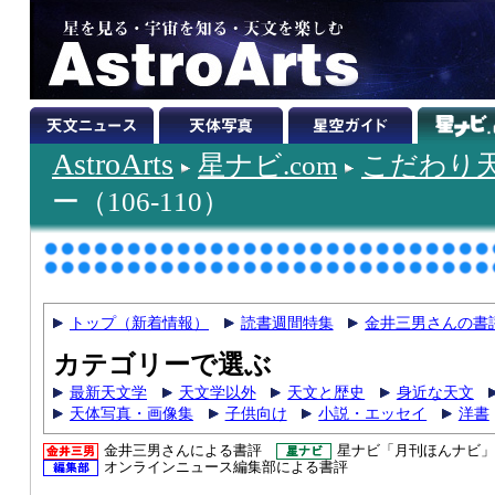
AstroArts
星ナビ.com
こだわり
ー（106-110）
トップ（新着情報）
読書週間特集
金井三男さんの書
カテゴリーで選ぶ
最新天文学
天文学以外
天文と歴史
身近な天文
天体写真・画像集
子供向け
小説・エッセイ
洋書
金井三男さんによる書評
星ナビ「月刊ほんナビ」
オンラインニュース編集部による書評