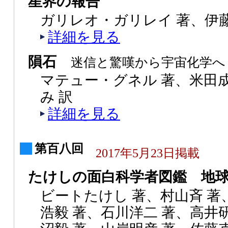
星界の報告
ガリレオ・ガリレイ 著、伊藤
詳細を見る
隕石
迷信と驚嘆から宇宙化学へ
マテュー・グネル 著、米田
み 訳
詳細を見る
第百八回
2017年5月23日掲載
たけしの面白科学者図鑑 地
ビートたけし 著、村山斉 著
浩毅 著、石川洋二 著、高井