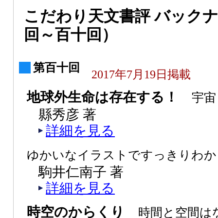
こだわり天文書評 バック
回～百十回）
第百十回
2017年7月19日掲載
地球外生命は存在する！
宇宙
縣秀彦 著
詳細を見る
ゆかいなイラストですっきりわか
駒井仁南子 著
詳細を見る
時空のからくり
時間と空間は