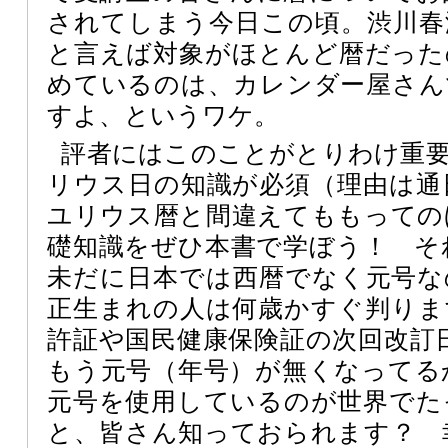
されてしまう今日この頃。渋川春
と言えば対象がほとんど暦だった
めているのは、カレンダー屋さん
すよ、というワケ。
評者にはこのことがとりわけ重
リウス日の知識が必須（理由は通
ユリウス暦と間違えてももっての
礎知識をぜひ本書で学ぼう！ そ
未だに日本では西暦でなく元号な
正生まれの人は何歳かすぐ判りま
許証や国民健康保険証の次回改訂
もう元号（年号）が無くなってる
元号を使用しているのが世界でた
と、皆さん知っておられます？ 