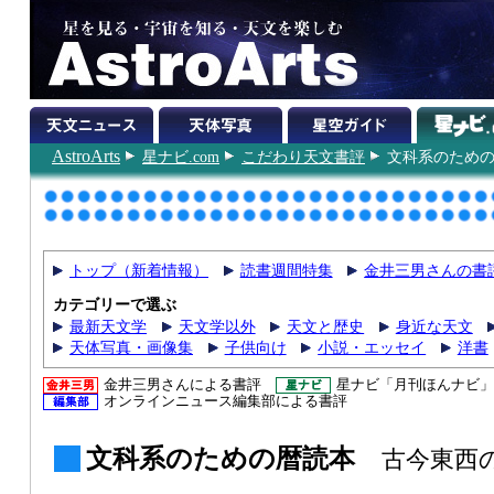
AstroArts
星ナビ.com
こだわり天文書評
文科系のため
トップ（新着情報）
読書週間特集
金井三男さんの書
カテゴリーで選ぶ
最新天文学
天文学以外
天文と歴史
身近な天文
天体写真・画像集
子供向け
小説・エッセイ
洋書
金井三男さんによる書評
星ナビ「月刊ほんナビ」
オンラインニュース編集部による書評
文科系のための暦読本
古今東西