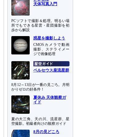
天体写真入門
PCソフトで撮影＆処理。明るい場
所でもできる星雲・星団撮影を初
歩から解説
惑星を撮影しよう
CMOSカメラで動画
撮影、ステライメー
ジで画像処理
ペルセウス座流星群
8月12～13日が一番の見ごろ。月明
かりゼロの好条件！
夏休み 天体観察ガ
イド
夏の大三角、天の川、流星群、星
空撮影。初級者向けの観察ガイド
8月の見どころ