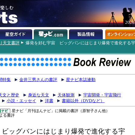
202
り天文書評
爆発を好む宇宙 ビッグバンにはじまり爆発で進化する
間特集
金井三男さんの書評
星ナビ本誌連動
天文と歴史
身近な天文
天体観測
宇宙開発・宇宙飛行
小説・エッセイ
洋書
書籍以外（DVDなど）
星ナビ「月刊ほんナビ」に掲載の書評（原智子さん他）
よる書評
宙
ビッグバンにはじまり爆発で進化する宇