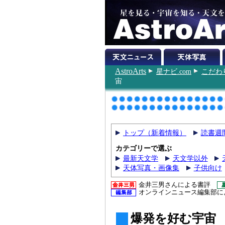
AstroArts
星ナビ.com
こだわ
宙
トップ（新着情報）
読書週
カテゴリーで選ぶ
最新天文学
天文学以外
天体写真・画像集
子供向け
金井三男さんによる書評
オンラインニュース編集部に
爆発を好む宇