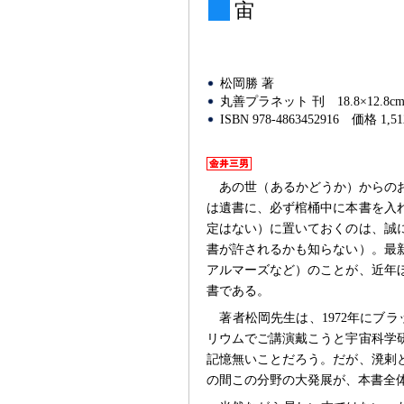
宙
松岡勝 著
丸善プラネット 刊
18.8×12.
ISBN 978-4863452916
価格 1,5
あの世（あるかどうか）からの
は遺書に、必ず棺桶中に本書を入
定はない）に置いておくのは、誠
書が許されるかも知らない）。最
アルマーズなど）のことが、近年
書である。
著者松岡先生は、1972年にブ
リウムでご講演戴こうと宇宙科学
記憶無いことだろう。だが、溌剌
の間この分野の大発展が、本書全