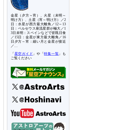
金星（夕方～宵）、火星（未明～
明け方）、土星（宵～明け方）／2
日：水星が西方最大離角／12～13
日：ペルセウス座流星群が極大／1
3日未明：スペインなどで皆既日食
／15日：金星が東方最大離角／16
日夕方～宵：細い月と金星が接近
／…
「
星空ガイド
」や「
特集一覧
」も
ご覧ください