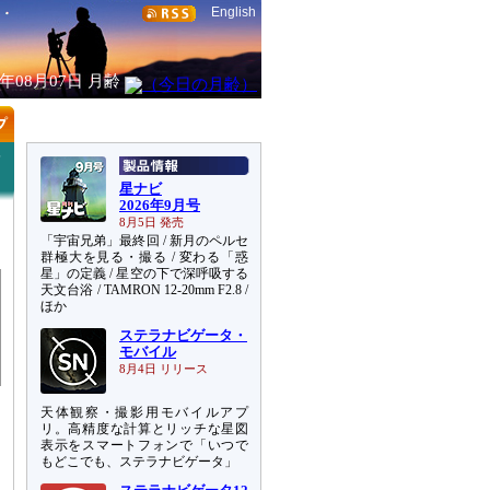
English
6年08月07日
月齢
宇
星ナビ
2026年9月号
8月5日 発売
「宇宙兄弟」最終回 / 新月のペルセ
群極大を見る・撮る / 変わる「惑
星」の定義 / 星空の下で深呼吸する
天文台浴 / TAMRON 12-20mm F2.8 /
ほか
ステラナビゲータ・
モバイル
8月4日 リリース
天体観察・撮影用モバイルアプ
リ。高精度な計算とリッチな星図
表示をスマートフォンで「いつで
もどこでも、ステラナビゲータ」