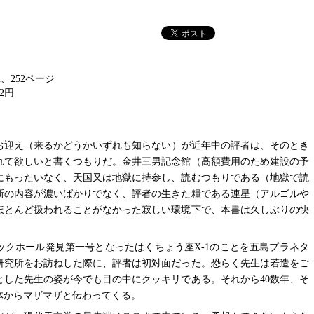
8cm、252ページ
12円
お迎え（来るかどうかいずれも知らない）が近年中の評者は、そのとき
れて欲しいと書くつもりだ。金井三男記念館（高額費用のため建設の予
にもったいなく、天国又は地獄に持参し、読むつもりである（地獄で読
新の内容が濃いばかりでなく、評者の生きた糧である連星（アルゴルや
ほとんど扱われることがなかった寂しい環境下で、本書は久しぶりの快
ラックホール発見第一号となったはくちょう座X-1のことを五島プラネタ
研究所をお訪ねした際に、評者は初対面だった。恐らく先生は若造をご
とした先生の姿が今でも目の中にクッキリである。それから40数年、そ
体からマザマザと伝わってくる。