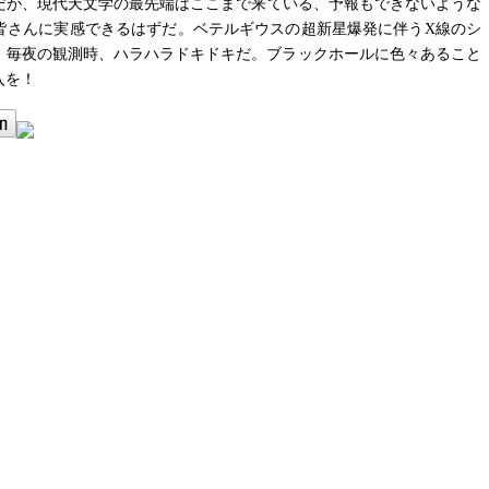
だが、現代天文学の最先端はここまで来ている、予報もできないような
皆さんに実感できるはずだ。ベテルギウスの超新星爆発に伴うX線のシ
、毎夜の観測時、ハラハラドキドキだ。ブラックホールに色々あること
入を！