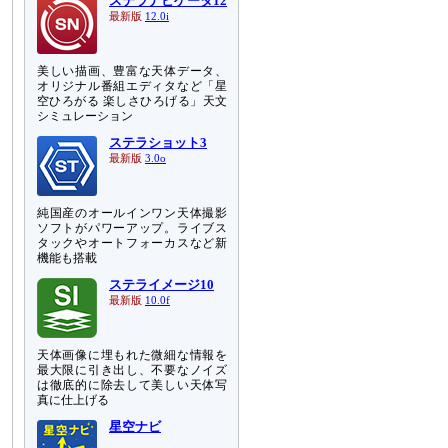
ステラナビゲータ12
最新版
12.0i
美しい描画、豊富な天体データ、
オリジナル番組エディタなど「星
空ひろがる 楽しさひろげる」天文
シミュレーション
ステラショット3
最新版
3.0o
純国産のオールインワン天体撮影
ソフトがパワーアップ。ライブス
タックやオートフォーカスなど新
機能も搭載
ステライメージ10
最新版
10.0f
天体画像に埋もれた微細な情報を
最大限に引き出し、不要なノイズ
は徹底的に除去して美しい天体写
真に仕上げる
星空ナビ