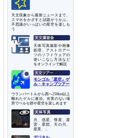
天文現象から最新ニュースまで、
スマホをかざすと話題がうかぶ。
不思議がいっぱいの星空を楽しも
う
天体写真撮影や画像
処理、アストロアー
ツのソフトウェアの
使いこなし方法など
をオンラインで解説
モンゴル「星空」ゲ
ル・キャンプツアー
ウランバートルから西へ250km以上
離れたゲルに連泊。光害のない場
所でペルセ群や星空を楽しめます
月、惑星、彗星、星
雲・星団、天の川、
星景、…
デジタル