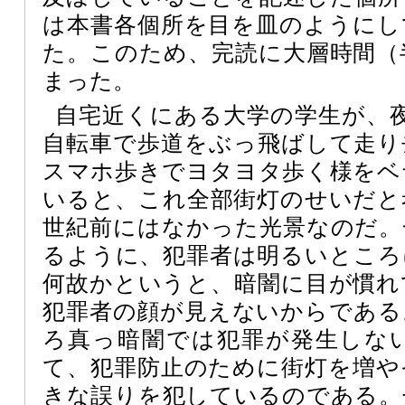
は本書各個所を目を皿のようにし
た。このため、完読に大層時間（
まった。
自宅近くにある大学の学生が、
自転車で歩道をぶっ飛ばして走り
スマホ歩きでヨタヨタ歩く様をベ
いると、これ全部街灯のせいだと
世紀前にはなかった光景なのだ。
るように、犯罪者は明るいところ
何故かというと、暗闇に目が慣れ
犯罪者の顔が見えないからである
ろ真っ暗闇では犯罪が発生しな
て、犯罪防止のために街灯を増や
きな誤りを犯しているのである。