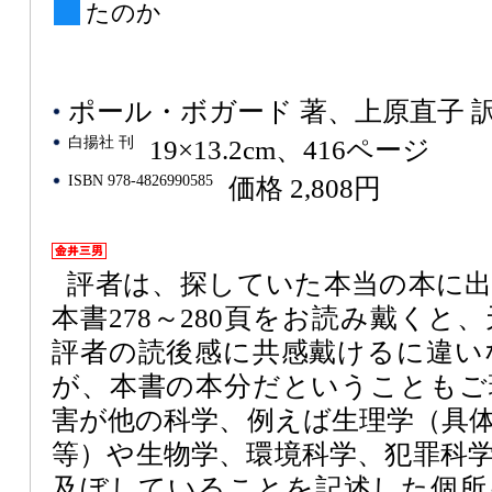
たのか
ポール・ボガード 著、上原直子 
白揚社 刊
19×13.2cm、416ページ
ISBN 978-4826990585
価格 2,808円
評者は、探していた本当の本に
本書278～280頁をお読み戴くと
評者の読後感に共感戴けるに違い
が、本書の本分だということもご
害が他の科学、例えば生理学（具
等）や生物学、環境科学、犯罪科
及ぼしていることを記述した個所