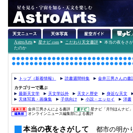
AstroArts
星ナビ.com
こだわり天文書評
本当の夜をさ
たのか
トップ（新着情報）
読書週間特集
金井三男さんの書
カテゴリーで選ぶ
最新天文学
天文学以外
天文と歴史
身近な天文
天体写真・画像集
子供向け
小説・エッセイ
洋書
金井三男さんによる書評
星ナビ「月刊ほんナビ」
オンラインニュース編集部による書評
本当の夜をさがして
都市の明か