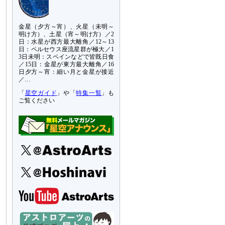
金星（夕方～宵）、火星（未明～
明け方）、土星（宵～明け方）／2
日：水星が西方最大離角／12～13
日：ペルセウス座流星群が極大／1
3日未明：スペインなどで皆既日食
／15日：金星が東方最大離角／16
日夕方～宵：細い月と金星が接近
／…
「
星空ガイド
」や「
特集一覧
」も
ご覧ください