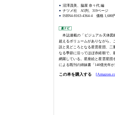
沼澤茂美、脇屋 奈々代 編
ナツメ社
A5判、319ページ
ISBN4-8163-4364-4
価格 1,680
本誌連載の「ビジュアル天体図
超えるボリュームがありながら、
説と見どころとなる星雲星団、二
なる季節に沿ってほぼ赤経順で、
網羅している。星座絵と星雲星団
による既刊の姉妹書「140億光年
この本を購入する
[Amazon.co