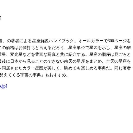
円
鑑」の著者による星座解説ハンドブック。オールカラーで300ページを
この価格はお値打ちと言えるだろう。星座単位で星図を示し、星座の解
重星、変光星などを豊富な写真と共に紹介する。星座の順序は見ごろと
最後に日本から見ることのできない南天の星座をまとめ、全天88星座を
を同居させたカラー星図が美しく、眺めても楽しめる事典だ。同じ著者
が見えてくる宇宙の事典」もおすすめ。
.jp]