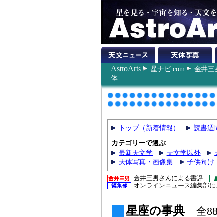
AstroArts
星ナビ.com
金井三
体
トップ（新着情報）
読書週
カテゴリーで選ぶ
最新天文学
天文学以外
天体写真・画像集
子供向け
金井三男さんによる書評
オンラインニュース編集部に
星座の事典
全8