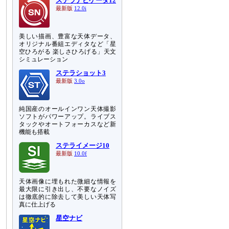
ステラナビゲータ12
最新版
12.0i
美しい描画、豊富な天体データ、
オリジナル番組エディタなど「星
空ひろがる 楽しさひろげる」天文
シミュレーション
ステラショット3
最新版
3.0o
純国産のオールインワン天体撮影
ソフトがパワーアップ。ライブス
タックやオートフォーカスなど新
機能も搭載
ステライメージ10
最新版
10.0f
天体画像に埋もれた微細な情報を
最大限に引き出し、不要なノイズ
は徹底的に除去して美しい天体写
真に仕上げる
星空ナビ