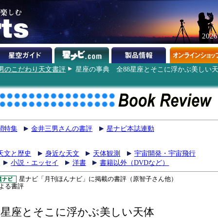
202
男のこだわり天文書評
星座の事典 全88星座とそこに浮かぶ美しい
間特集
金井三男さんの書評
星ナビ本誌連動
天文と歴史
身近な天文
天体観測
宇宙開発・宇宙飛行
小説・エッセイ
洋書
書籍以外（DVDなど）
星ナビ「月刊ほんナビ」に掲載の書評（原智子さん他）
よる書評
8星座とそこに浮かぶ美しい天体