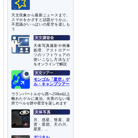
天文現象から最新ニュースまで、
スマホをかざすと話題がうかぶ。
不思議がいっぱいの星空を楽しも
う
天体写真撮影や画像
処理、アストロアー
ツのソフトウェアの
使いこなし方法など
をオンラインで解説
モンゴル「星空」ゲ
ル・キャンプツアー
ウランバートルから西へ250km以上
離れたゲルに連泊。光害のない場
所でペルセ群や星空を楽しめます
月、惑星、彗星、星
雲・星団、天の川、
星景、…
デジタル