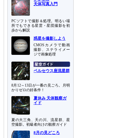
天体写真入門
PCソフトで撮影＆処理。明るい場
所でもできる星雲・星団撮影を初
歩から解説
惑星を撮影しよう
CMOSカメラで動画
撮影、ステライメー
ジで画像処理
ペルセウス座流星群
8月12～13日が一番の見ごろ。月明
かりゼロの好条件！
夏休み 天体観察ガ
イド
夏の大三角、天の川、流星群、星
空撮影。初級者向けの観察ガイド
8月の見どころ