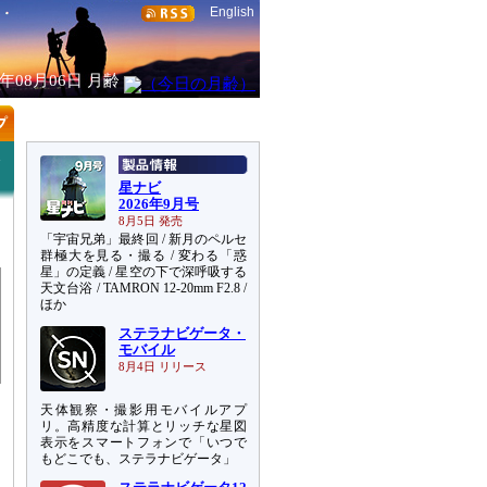
English
6年08月06日
月齢
天
星ナビ
2026年9月号
8月5日 発売
「宇宙兄弟」最終回 / 新月のペルセ
群極大を見る・撮る / 変わる「惑
星」の定義 / 星空の下で深呼吸する
天文台浴 / TAMRON 12-20mm F2.8 /
ほか
ステラナビゲータ・
モバイル
8月4日 リリース
天体観察・撮影用モバイルアプ
リ。高精度な計算とリッチな星図
表示をスマートフォンで「いつで
もどこでも、ステラナビゲータ」