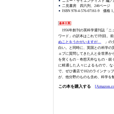
ニュー・サイエンティスト 編／
二見書房
四六判、246ページ
ISBN 978-4-576-07161-9
価格 1
1956年創刊の英科学週刊誌「
ワード」の訳本はこれで3刊目。前
ぬことをうかがいますが…
」の
白い。と同時に、英国との科学の
ェブに質問してきた人と全世界か
を突くもの・奇想天外なもの・鋭
に精通した人々によるもので、な
で、ぜひ書店で102のラインナッ
が、他分野のものも含め、科学を
この本を購入する
[Amazon.co