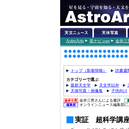
AstroArts
星ナビ.com
金井三
トップ（新着情報）
読書週
カテゴリーで選ぶ
最新天文学
天文学以外
天体写真・画像集
子供向け
金井三男さんによる書評
オンラインニュース編集部に
実証 超科学講