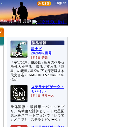
English
6年08月06日
月齢
星ナビ
2026年9月号
8月5日 発売
「宇宙兄弟」最終回 / 新月のペルセ
群極大を見る・撮る / 変わる「惑
星」の定義 / 星空の下で深呼吸する
天文台浴 / TAMRON 12-20mm F2.8 /
ほか
ステラナビゲータ・
モバイル
8月4日 リリース
天体観察・撮影用モバイルアプ
リ。高精度な計算とリッチな星図
表示をスマートフォンで「いつで
もどこでも、ステラナビゲータ」