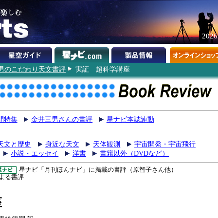
202
男のこだわり天文書評
実証 超科学講座
間特集
金井三男さんの書評
星ナビ本誌連動
天文と歴史
身近な天文
天体観測
宇宙開発・宇宙飛行
小説・エッセイ
洋書
書籍以外（DVDなど）
星ナビ「月刊ほんナビ」に掲載の書評（原智子さん他）
よる書評
座