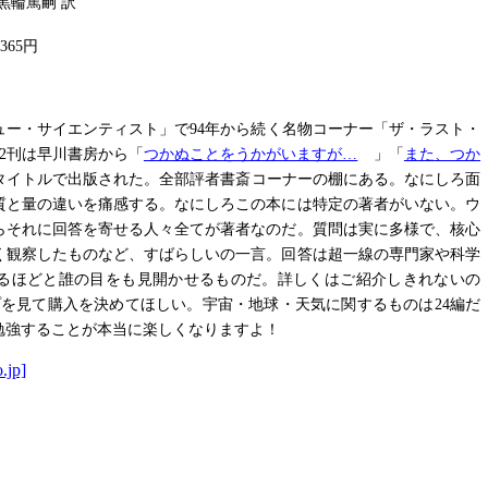
黒輪篤嗣 訳
,365円
ニュー・サイエンティスト」で94年から続く名物コーナー「ザ・ラスト・
2刊は早川書房から「
つかぬことをうかがいますが…
」「
また、つか
タイトルで出版された。全部評者書斎コーナーの棚にある。なにしろ面
質と量の違いを痛感する。なにしろこの本には特定の著者がいない。ウ
らそれに回答を寄せる人々全てが著者なのだ。質問は実に多様で、核心
く観察したものなど、すばらしいの一言。回答は超一線の専門家や科学
るほどと誰の目をも見開かせるものだ。詳しくはご紹介しきれないの
プを見て購入を決めてほしい。宇宙・地球・天気に関するものは24編だ
勉強することが本当に楽しくなりますよ！
.jp]