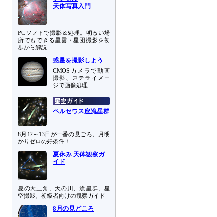
天体写真入門
PCソフトで撮影＆処理。明るい場
所でもできる星雲・星団撮影を初
歩から解説
惑星を撮影しよう
CMOSカメラで動画
撮影、ステライメー
ジで画像処理
ペルセウス座流星群
8月12～13日が一番の見ごろ。月明
かりゼロの好条件！
夏休み 天体観察ガ
イド
夏の大三角、天の川、流星群、星
空撮影。初級者向けの観察ガイド
8月の見どころ