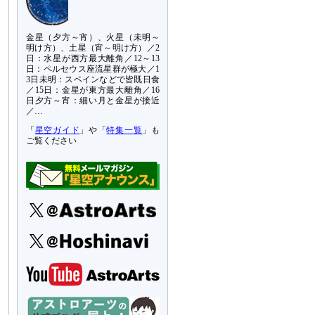
金星（夕方～宵）、火星（未明～
明け方）、土星（宵～明け方）／2
日：水星が西方最大離角／12～13
日：ペルセウス座流星群が極大／1
3日未明：スペインなどで皆既日食
／15日：金星が東方最大離角／16
日夕方～宵：細い月と金星が接近
／…
「
星空ガイド
」や「
特集一覧
」も
ご覧ください