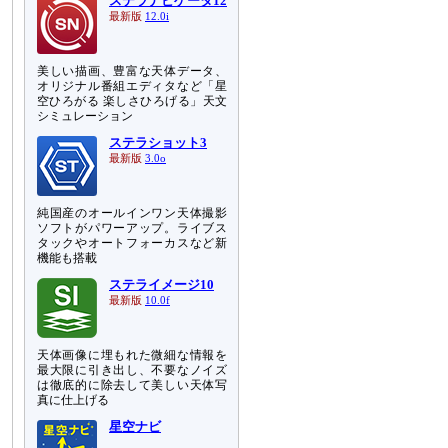
ステラナビゲータ12
最新版
12.0i
美しい描画、豊富な天体データ、
オリジナル番組エディタなど「星
空ひろがる 楽しさひろげる」天文
シミュレーション
ステラショット3
最新版
3.0o
純国産のオールインワン天体撮影
ソフトがパワーアップ。ライブス
タックやオートフォーカスなど新
機能も搭載
ステライメージ10
最新版
10.0f
天体画像に埋もれた微細な情報を
最大限に引き出し、不要なノイズ
は徹底的に除去して美しい天体写
真に仕上げる
星空ナビ