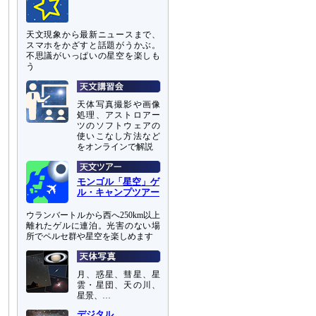
天文現象から最新ニュースまで、
スマホをかざすと話題がうかぶ。
不思議がいっぱいの星空を楽しも
う
天体写真撮影や画像
処理、アストロアー
ツのソフトウェアの
使いこなし方法など
をオンラインで解説
モンゴル「星空」ゲ
ル・キャンプツアー
ウランバートルから西へ250km以上
離れたゲルに連泊。光害のない場
所でペルセ群や星空を楽しめます
月、惑星、彗星、星
雲・星団、天の川、
星景、…
デジタル