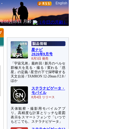
English
6年08月08日
月齢
星ナビ
2026年9月号
8月5日 発売
「宇宙兄弟」最終回 / 新月のペルセ
群極大を見る・撮る / 変わる「惑
星」の定義 / 星空の下で深呼吸する
天文台浴 / TAMRON 12-20mm F2.8 /
ほか
ステラナビゲータ・
モバイル
8月4日 リリース
天体観察・撮影用モバイルアプ
リ。高精度な計算とリッチな星図
表示をスマートフォンで「いつで
もどこでも、ステラナビゲータ」