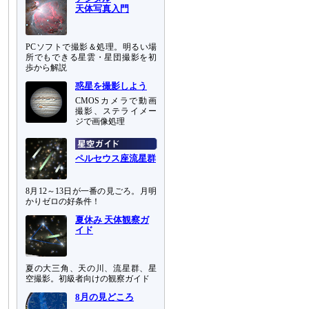
天体写真入門
PCソフトで撮影＆処理。明るい場
所でもできる星雲・星団撮影を初
歩から解説
惑星を撮影しよう
CMOSカメラで動画
撮影、ステライメー
ジで画像処理
ペルセウス座流星群
8月12～13日が一番の見ごろ。月明
かりゼロの好条件！
夏休み 天体観察ガ
イド
夏の大三角、天の川、流星群、星
空撮影。初級者向けの観察ガイド
8月の見どころ