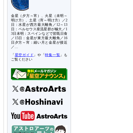
金星（夕方～宵）、火星（未明～
明け方）、土星（宵～明け方）／2
日：水星が西方最大離角／12～13
日：ペルセウス座流星群が極大／1
3日未明：スペインなどで皆既日食
／15日：金星が東方最大離角／16
日夕方～宵：細い月と金星が接近
／…
「
星空ガイド
」や「
特集一覧
」も
ご覧ください