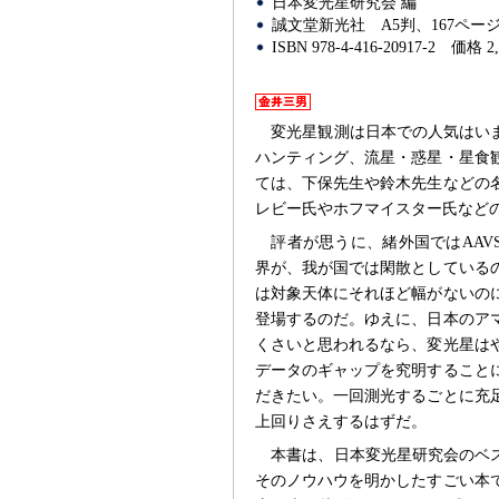
日本変光星研究会 編
誠文堂新光社
A5判、167ペー
ISBN 978-4-416-20917-2
価格 2
変光星観測は日本での人気はい
ハンティング、流星・惑星・星食
ては、下保先生や鈴木先生などの
レビー氏やホフマイスター氏など
評者が思うに、緒外国ではAA
界が、我が国では閑散としている
は対象天体にそれほど幅がないの
登場するのだ。ゆえに、日本のア
くさいと思われるなら、変光星は
データのギャップを究明すること
だきたい。一回測光するごとに充
上回りさえするはずだ。
本書は、日本変光星研究会のベ
そのノウハウを明かしたすごい本