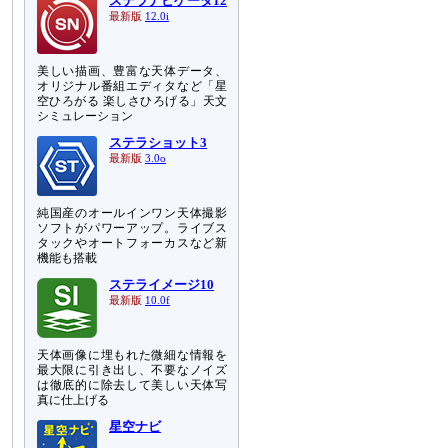
ステラナビゲータ12
最新版
12.0i
美しい描画、豊富な天体データ、
オリジナル番組エディタなど「星
空ひろがる 楽しさひろげる」天文
シミュレーション
ステラショット3
最新版
3.0o
純国産のオールインワン天体撮影
ソフトがパワーアップ。ライブス
タックやオートフォーカスなど新
機能も搭載
ステライメージ10
最新版
10.0f
天体画像に埋もれた微細な情報を
最大限に引き出し、不要なノイズ
は徹底的に除去して美しい天体写
真に仕上げる
星空ナビ