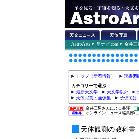
AstroArts
星ナビ.com
金井三
トップ（新着情報）
読書週
カテゴリーで選ぶ
最新天文学
天文学以外
天体写真・画像集
子供向け
金井三男さんによる書評
オンラインニュース編集部に
天体観測の教科書