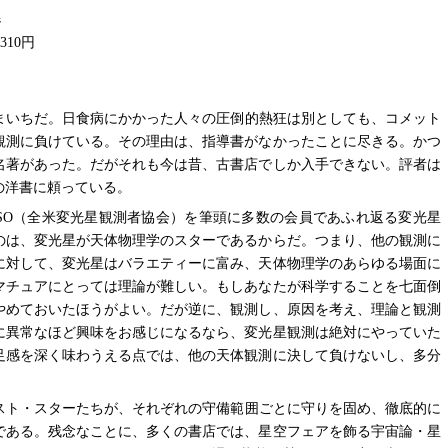
ジ
,310円
まいちだ。日食病にかかった人々の圧倒的熱狂は別としても、コメット
観測に負けている。その理由は、指導書がなかったことに尽きる。かつ
名著があった。だがそれも今は昔、古書店でしか入手できない。評者は
の洋書に頼っている。
VSO（全米変光星観測者協会）を筆頭に多数の会員であふれ返る変光星
のは、変光星が天体物理学のスターであるからだ。つまり、他の観測に
に対して、変光星はバラエティーに富み、天体物理学のあらゆる場面に
マチュアにとっては理論が難しい。もしあなたが科学することを七面倒
やめておいたほうがよい。だが逆に、観測し、原因を考え、理論と観測
に異常なほど興味をお感じになるなら、変光星観測は絶対にやっていた
足感を深く味わうえる点では、他の天体観測に決して負けないし、多分
スト・スターたちが、それぞれの守備範囲ごとに守りを固め、徹底的に
である。残念なことに、多くの書店では、星空フェアを飾る宇宙論・星