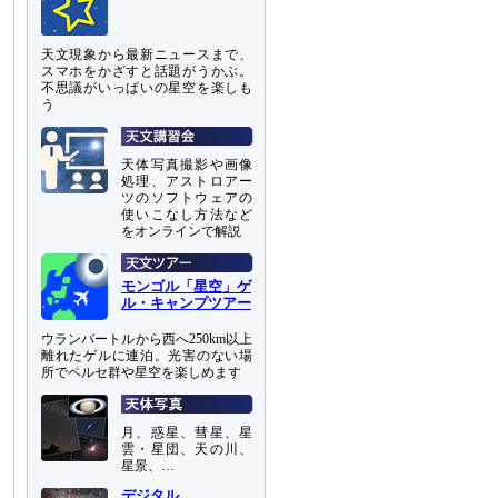
天文現象から最新ニュースまで、
スマホをかざすと話題がうかぶ。
不思議がいっぱいの星空を楽しも
う
天体写真撮影や画像
処理、アストロアー
ツのソフトウェアの
使いこなし方法など
をオンラインで解説
モンゴル「星空」ゲ
ル・キャンプツアー
ウランバートルから西へ250km以上
離れたゲルに連泊。光害のない場
所でペルセ群や星空を楽しめます
月、惑星、彗星、星
雲・星団、天の川、
星景、…
デジタル