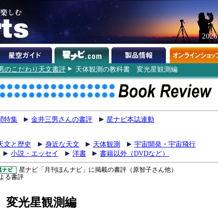
202
男のこだわり天文書評
天体観測の教科書 変光星観測編
間特集
金井三男さんの書評
星ナビ本誌連動
天文と歴史
身近な天文
天体観測
宇宙開発・宇宙飛行
小説・エッセイ
洋書
書籍以外（DVDなど）
星ナビ「月刊ほんナビ」に掲載の書評（原智子さん他）
よる書評
変光星観測編