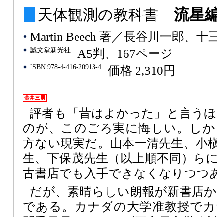
流星
天体観測の教科書
Martin Beech 著／長谷川一郎、十
誠文堂新光社
A5判、167ページ
ISBN 978-4-416-20913-4
価格 2,310円
評者も「昔はよかった」と言う
のが、このごろ実に悔しい。しか
方ない現実だ。山本一清先生、小
生、下保茂先生（以上順不同）ら
古書店でも入手できなくなりつつ
だが、素晴らしい朗報が新書店
である。カナダの大学准教授でカ