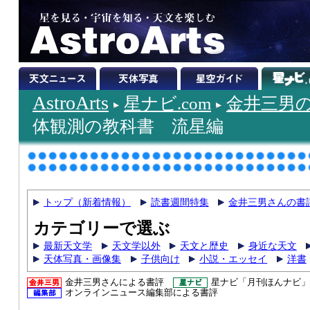
AstroArts
星ナビ.com
金井三男
体観測の教科書 流星編
トップ（新着情報）
読書週間特集
金井三男さんの書
カテゴリーで選ぶ
最新天文学
天文学以外
天文と歴史
身近な天文
天体写真・画像集
子供向け
小説・エッセイ
洋書
金井三男さんによる書評
星ナビ「月刊ほんナビ」
オンラインニュース編集部による書評