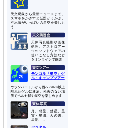
天文現象から最新ニュースまで、
スマホをかざすと話題がうかぶ。
不思議がいっぱいの星空を楽しも
う
天体写真撮影や画像
処理、アストロアー
ツのソフトウェアの
使いこなし方法など
をオンラインで解説
モンゴル「星空」ゲ
ル・キャンプツアー
ウランバートルから西へ250km以上
離れたゲルに連泊。光害のない場
所でペルセ群や星空を楽しめます
月、惑星、彗星、星
雲・星団、天の川、
星景、…
デジタル