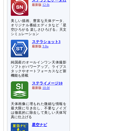
ステラナビゲータ12
最新版
12.0i
美しい描画、豊富な天体データ、
オリジナル番組エディタなど「星
空ひろがる 楽しさひろげる」天文
シミュレーション
ステラショット3
最新版
3.0o
純国産のオールインワン天体撮影
ソフトがパワーアップ。ライブス
タックやオートフォーカスなど新
機能も搭載
ステライメージ10
最新版
10.0f
天体画像に埋もれた微細な情報を
最大限に引き出し、不要なノイズ
は徹底的に除去して美しい天体写
真に仕上げる
星空ナビ