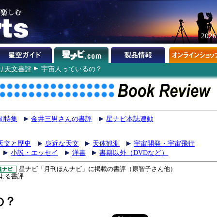
202
り天文書評
宇宙人っているの？
間特集
金井三男さんの書評
星ナビ本誌連動
天文と歴史
身近な天文
天体観測
宇宙開発・宇宙飛行
小説・エッセイ
洋書
書籍以外（DVDなど）
星ナビ「月刊ほんナビ」に掲載の書評（原智子さん他）
よる書評
の？