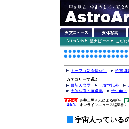
AstroArts
星ナビ.com
こだわ
トップ（新着情報）
読書週
カテゴリーで選ぶ
最新天文学
天文学以外
天体写真・画像集
子供向け
金井三男さんによる書評
オンラインニュース編集部に
宇宙人っている