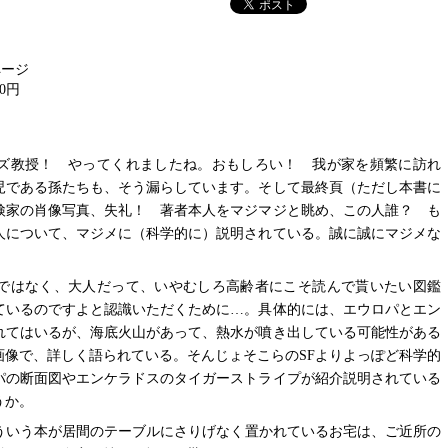
0ページ
20円
ズ教授！ やってくれましたね。おもしろい！ 我が家を頻繁に訪れ
児である孫たちも、そう漏らしています。そして最終頁（ただし本書に
検家の肖像写真、失礼！ 著者本人をマジマジと眺め、この人誰？ も
人について、マジメに（科学的に）説明されている。誠に誠にマジメな
ではなく、大人だって、いやむしろ高齢者にこそ読んで貰いたい図鑑
ているのですよと認識いただくために…。具体的には、エウロパとエン
れてはいるが、海底火山があって、熱水が噴き出している可能性がある
画像で、詳しく語られている。そんじょそこらのSFよりよっぽど科学的
パの断面図やエンケラドスのタイガーストライプが紹介説明されている
うか。
ういう本が居間のテーブルにさりげなく置かれているお宅は、ご近所の