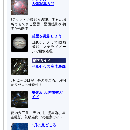
天体写真入門
PCソフトで撮影＆処理。明るい場
所でもできる星雲・星団撮影を初
歩から解説
惑星を撮影しよう
CMOSカメラで動画
撮影、ステライメー
ジで画像処理
ペルセウス座流星群
8月12～13日が一番の見ごろ。月明
かりゼロの好条件！
夏休み 天体観察ガ
イド
夏の大三角、天の川、流星群、星
空撮影。初級者向けの観察ガイド
8月の見どころ