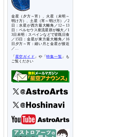
金星（夕方～宵）、火星（未明～
明け方）、土星（宵～明け方）／2
日：水星が西方最大離角／12～13
日：ペルセウス座流星群が極大／1
3日未明：スペインなどで皆既日食
／15日：金星が東方最大離角／16
日夕方～宵：細い月と金星が接近
／…
「
星空ガイド
」や「
特集一覧
」も
ご覧ください