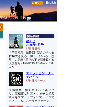
English
6年08月07日
月齢
星ナビ
2026年9月号
8月5日 発売
「宇宙兄弟」最終回 / 新月のペルセ
群極大を見る・撮る / 変わる「惑
星」の定義 / 星空の下で深呼吸する
天文台浴 / TAMRON 12-20mm F2.8 /
ほか
ステラナビゲータ・
モバイル
8月4日 リリース
天体観察・撮影用モバイルアプ
リ。高精度な計算とリッチな星図
表示をスマートフォンで「いつで
もどこでも、ステラナビゲータ」