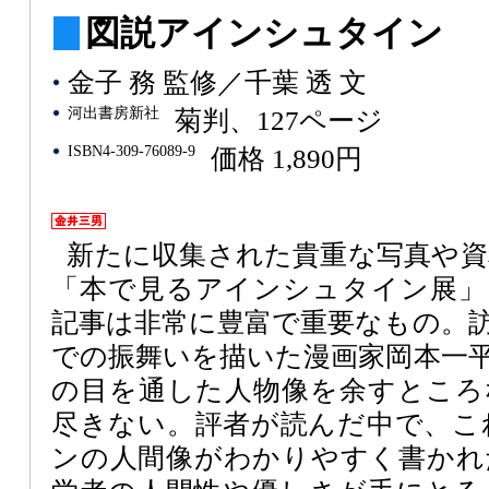
図説アインシュタイン
金子 務 監修／千葉 透 文
河出書房新社
菊判、127ページ
ISBN4-309-76089-9
価格 1,890円
新たに収集された貴重な写真や
「本で見るアインシュタイン展」。
記事は非常に豊富で重要なもの。
での振舞いを描いた漫画家岡本一
の目を通した人物像を余すところ
尽きない。評者が読んだ中で、こ
ンの人間像がわかりやすく書かれ