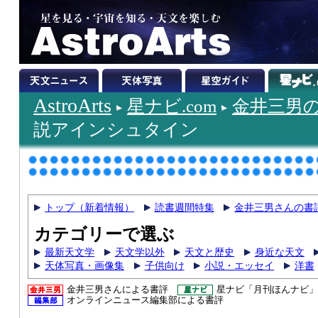
AstroArts
星ナビ.com
金井三男
説アインシュタイン
トップ（新着情報）
読書週間特集
金井三男さんの書
カテゴリーで選ぶ
最新天文学
天文学以外
天文と歴史
身近な天文
天体写真・画像集
子供向け
小説・エッセイ
洋書
金井三男さんによる書評
星ナビ「月刊ほんナビ」
オンラインニュース編集部による書評