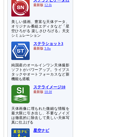
ステラナビゲータ12
最新版
12.0i
美しい描画、豊富な天体データ、
オリジナル番組エディタなど「星
空ひろがる 楽しさひろげる」天文
シミュレーション
ステラショット3
最新版
3.0o
純国産のオールインワン天体撮影
ソフトがパワーアップ。ライブス
タックやオートフォーカスなど新
機能も搭載
ステライメージ10
最新版
10.0f
天体画像に埋もれた微細な情報を
最大限に引き出し、不要なノイズ
は徹底的に除去して美しい天体写
真に仕上げる
星空ナビ