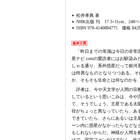
松井孝典 著
NHK出版 刊
17.3×11cm、24
ISBN 978-4140884775
価格 842
「昨日までの常識は今日の非常
星ナビ.comの愛読者にはお馴染
しゃる通り、系外惑星だって銀河
は特異なものとなりつつある。そ
か、そもそも生命とは何なのかを
評者は、今や天文学が人間の宗
しているという思いこみは、今や
て、そうでしょう。主星である太
径がちょっと異なっていたら、あ
できていたら、さらにあるいは主
ーン内に惑星がなかったらなどな
もしれないからだ。神様が人間を
けで、宇宙ファンだけでなく、全