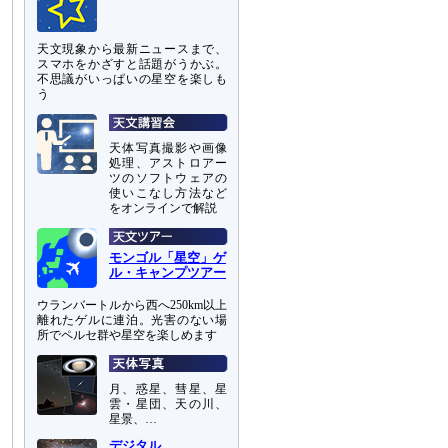
天文現象から最新ニュースまで、
スマホをかざすと話題がうかぶ。
不思議がいっぱいの星空を楽しも
う
天体写真撮影や画像
処理、アストロアー
ツのソフトウェアの
使いこなし方法など
をオンラインで解説
モンゴル「星空」ゲ
ル・キャンプツアー
ウランバートルから西へ250km以上
離れたゲルに連泊。光害のない場
所でペルセ群や星空を楽しめます
月、惑星、彗星、星
雲・星団、天の川、
星景、…
デジタル