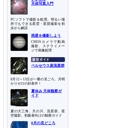
天体写真入門
PCソフトで撮影＆処理。明るい場
所でもできる星雲・星団撮影を初
歩から解説
惑星を撮影しよう
CMOSカメラで動画
撮影、ステライメー
ジで画像処理
ペルセウス座流星群
8月12～13日が一番の見ごろ。月明
かりゼロの好条件！
夏休み 天体観察ガ
イド
夏の大三角、天の川、流星群、星
空撮影。初級者向けの観察ガイド
8月の見どころ