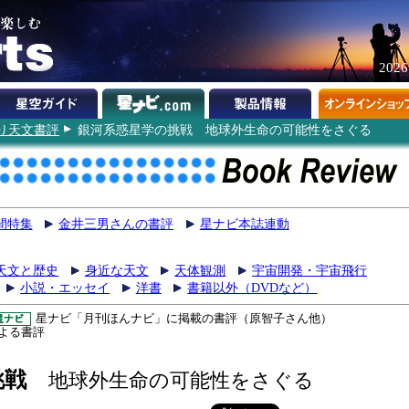
202
り天文書評
銀河系惑星学の挑戦 地球外生命の可能性をさぐる
間特集
金井三男さんの書評
星ナビ本誌連動
天文と歴史
身近な天文
天体観測
宇宙開発・宇宙飛行
小説・エッセイ
洋書
書籍以外（DVDなど）
星ナビ「月刊ほんナビ」に掲載の書評（原智子さん他）
よる書評
挑戦
地球外生命の可能性をさぐる