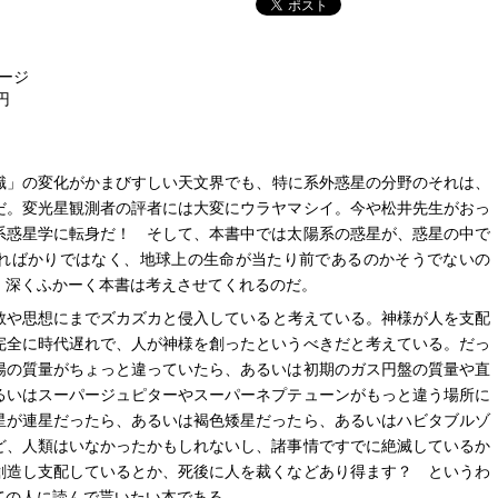
8ページ
円
識」の変化がかまびすしい天文界でも、特に系外惑星の分野のそれは、
みだ。変光星観測者の評者には大変にウラヤマシイ。今や松井先生がおっ
系惑星学に転身だ！ そして、本書中では太陽系の惑星が、惑星の中で
ればかりではなく、地球上の生命が当たり前であるのかそうでないの
、深くふかーく本書は考えさせてくれるのだ。
教や思想にまでズカズカと侵入していると考えている。神様が人を支配
完全に時代遅れで、人が神様を創ったというべきだと考えている。だっ
陽の質量がちょっと違っていたら、あるいは初期のガス円盤の質量や直
るいはスーパージュピターやスーパーネプテューンがもっと違う場所に
星が連星だったら、あるいは褐色矮星だったら、あるいはハビタブルゾ
ど、人類はいなかったかもしれないし、諸事情ですでに絶滅しているか
創造し支配しているとか、死後に人を裁くなどあり得ます？ というわ
ての人に読んで貰いたい本である。