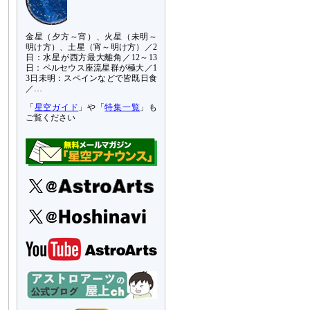
金星（夕方～宵）、火星（未明～
明け方）、土星（宵～明け方）／2
日：水星が西方最大離角／12～13
日：ペルセウス座流星群が極大／1
3日未明：スペインなどで皆既日食
／…
「
星空ガイド
」や「
特集一覧
」も
ご覧ください