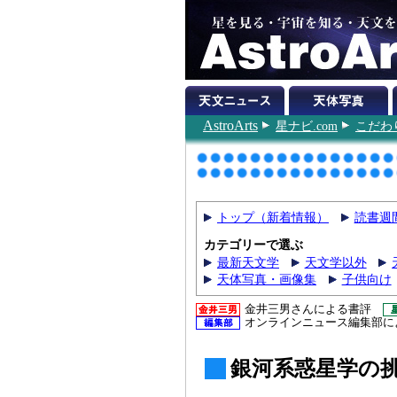
AstroArts
星ナビ.com
こだわ
トップ（新着情報）
読書週
カテゴリーで選ぶ
最新天文学
天文学以外
天体写真・画像集
子供向け
金井三男さんによる書評
オンラインニュース編集部に
銀河系惑星学の