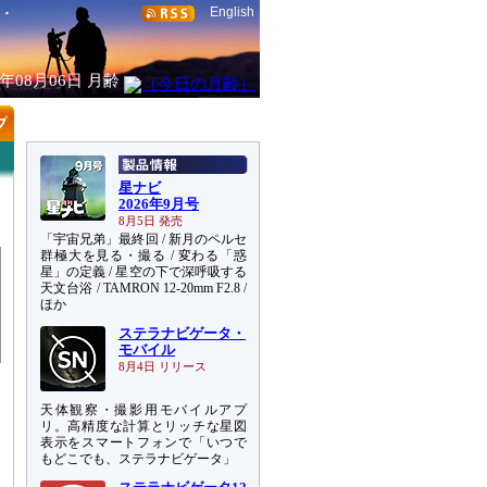
English
6年08月06日
月齢
星ナビ
2026年9月号
8月5日 発売
「宇宙兄弟」最終回 / 新月のペルセ
群極大を見る・撮る / 変わる「惑
星」の定義 / 星空の下で深呼吸する
天文台浴 / TAMRON 12-20mm F2.8 /
ほか
ステラナビゲータ・
モバイル
8月4日 リリース
天体観察・撮影用モバイルアプ
リ。高精度な計算とリッチな星図
表示をスマートフォンで「いつで
もどこでも、ステラナビゲータ」