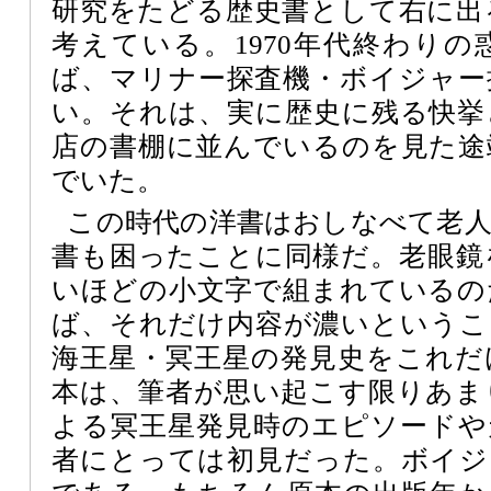
研究をたどる歴史書として右に出
考えている。1970年代終わり
ば、マリナー探査機・ボイジャー
い。それは、実に歴史に残る快挙
店の書棚に並んでいるのを見た途
でいた。
この時代の洋書はおしなべて老
書も困ったことに同様だ。老眼鏡
いほどの小文字で組まれているの
ば、それだけ内容が濃いというこ
海王星・冥王星の発見史をこれだ
本は、筆者が思い起こす限りあま
よる冥王星発見時のエピソードや
者にとっては初見だった。ボイジ