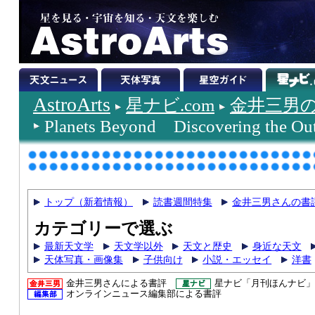
AstroArts
星ナビ.com
金井三男
Planets Beyond Discovering the Out
トップ（新着情報）
読書週間特集
金井三男さんの書
カテゴリーで選ぶ
最新天文学
天文学以外
天文と歴史
身近な天文
天体写真・画像集
子供向け
小説・エッセイ
洋書
金井三男さんによる書評
星ナビ「月刊ほんナビ」
オンラインニュース編集部による書評