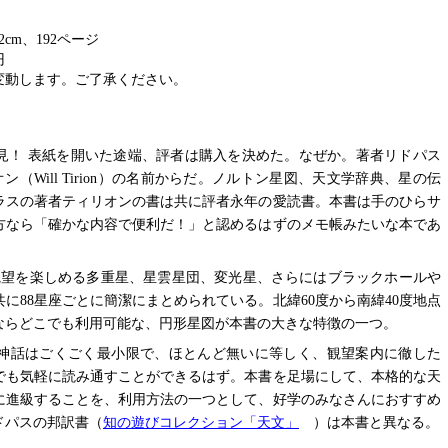
8.2cm、192ページ
円
変動します。ご了承ください。
見！ 表紙を開いた途端、評者は購入を決めた。なぜか。著者リドパス
ィリオン（Will Tirion）の名前からだ。ノルトン星図、天文学辞典、星の伝
ラスの著者ティリオンの書は共に評者永年の愛読書。本書は手のひらサ
方なら「確かな内容で便利だ！」と認めるはずのメモ帳みたいな本であ
観望を楽しめる多重星、星雲星団、変光星、さらにはブラックホールや
に88星座ごとに簡潔にまとめられている。北緯60度から南緯40度地点
ならどこでも利用可能な、円形星図が本書の大きな特徴の一つ。
神話はごくごく最小限で、ほとんど無いに等しく、観望案内に徹した
でも気軽に読み通すことができるはず。本書を足場にして、本格的な天
に進級することを、利用方法の一つとして、好学のみなさんにおすすめ
ドパスの邦訳書（
知の遊びコレクション「天文」
）は本書と異なる。