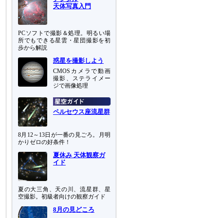
天体写真入門
PCソフトで撮影＆処理。明るい場
所でもできる星雲・星団撮影を初
歩から解説
惑星を撮影しよう
CMOSカメラで動画
撮影、ステライメー
ジで画像処理
ペルセウス座流星群
8月12～13日が一番の見ごろ。月明
かりゼロの好条件！
夏休み 天体観察ガ
イド
夏の大三角、天の川、流星群、星
空撮影。初級者向けの観察ガイド
8月の見どころ