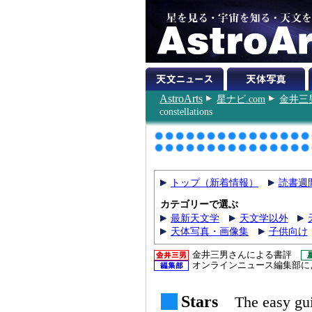
AstroArts
星ナビ.com
金井三
constellations
トップ（新着情報）
読書週
カテゴリーで選ぶ
最新天文学
天文学以外
天体写真・画像集
子供向け
金井三男さんによる書評
オンラインニュース編集部に
Stars
The easy gui