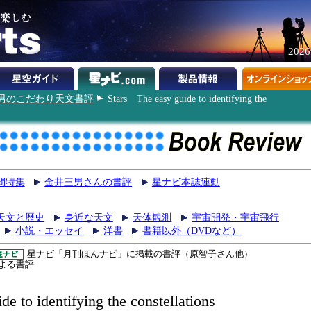
202
男のこだわり天文書評
Stars The easy guide to identifying the
間特集
金井三男さんの書評
星ナビ本誌連動
天文と歴史
身近な天文
天体観測
宇宙開発・宇宙飛行
小説・エッセイ
洋書
書籍以外（DVDなど）
星ナビ「月刊ほんナビ」に掲載の書評（原智子さん他）
よる書評
de to identifying the constellations