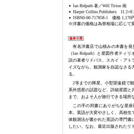
Ian Ridpath 著／Will Tirion 画
Harper Collins Publishers
11.2×
ISBN0-00-717858-1
価格 1,170
※洋書の価格は為替相場に応じて
有名洋書店で山積みの本書を発
（Ian Ridpath）と星図作者テ
説の著者リドパス、スカイ・アト
イズながら、観測家を自認なさる
る。
2等までの輝星、小型望遠鏡で
系外惑星の話題など、詳細星図と共
まで、およそ人が旅行できる場所
この手の邦書にありがちな星座
本。英語が大変やさしく、高校生
体観測法が書かれた英語の専門書
したい。なお、最近出版されたリ