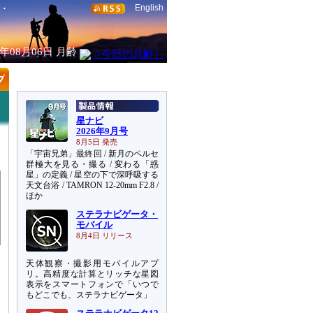
English
6年08月06日
月齢
星ナビ
2026年9月号
8月5日 発売
「宇宙兄弟」最終回 / 新月のペルセ
群極大を見る・撮る / 変わる「惑
星」の定義 / 星空の下で深呼吸する
天文台浴 / TAMRON 12-20mm F2.8 /
ほか
ステラナビゲータ・
モバイル
8月4日 リリース
天体観察・撮影用モバイルアプ
リ。高精度な計算とリッチな星図
表示をスマートフォンで「いつで
もどこでも、ステラナビゲータ」