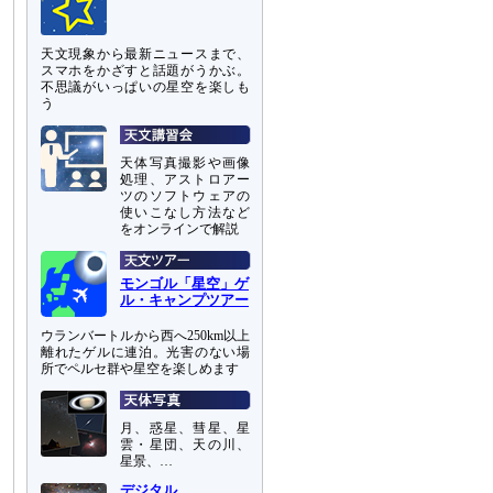
天文現象から最新ニュースまで、
スマホをかざすと話題がうかぶ。
不思議がいっぱいの星空を楽しも
う
天体写真撮影や画像
処理、アストロアー
ツのソフトウェアの
使いこなし方法など
をオンラインで解説
モンゴル「星空」ゲ
ル・キャンプツアー
ウランバートルから西へ250km以上
離れたゲルに連泊。光害のない場
所でペルセ群や星空を楽しめます
月、惑星、彗星、星
雲・星団、天の川、
星景、…
デジタル