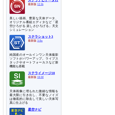
ステラナビゲータ12
最新版
12.0i
美しい描画、豊富な天体データ、
オリジナル番組エディタなど「星
空ひろがる 楽しさひろげる」天文
シミュレーション
ステラショット3
最新版
3.0o
純国産のオールインワン天体撮影
ソフトがパワーアップ。ライブス
タックやオートフォーカスなど新
機能も搭載
ステライメージ10
最新版
10.0f
天体画像に埋もれた微細な情報を
最大限に引き出し、不要なノイズ
は徹底的に除去して美しい天体写
真に仕上げる
星空ナビ