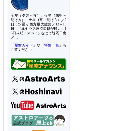
金星（夕方～宵）、火星（未明～
明け方）、土星（宵～明け方）／2
日：水星が西方最大離角／12～13
日：ペルセウス座流星群が極大／1
3日未明：スペインなどで皆既日食
／…
「
星空ガイド
」や「
特集一覧
」も
ご覧ください