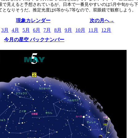
眼で見えると予想されているが、日本で一番見やすいのは5月中旬から
てとなりそうだ。推定光度は6等から7等なので、双眼鏡で観察しよう。
現象カレンダー
次の月へ→
3月
4月
5月
6月
7月
8月
9月
10月
11月
12月
今月の星空 バックナンバー