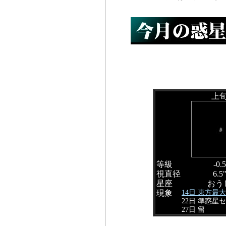
上
等級
-0.5
視直径
6.5
星座
おう
14日 東方最
現象
22日 準惑星
27日 留