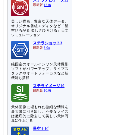
ステラナビゲータ12
下
最新版
12.0i
美しい描画、豊富な天体データ、
オリジナル番組エディタなど「星
空ひろがる 楽しさひろげる」天文
シミュレーション
ステラショット3
最新版
3.0o
純国産のオールインワン天体撮影
ソフトがパワーアップ。ライブス
タックやオートフォーカスなど新
機能も搭載
ステライメージ10
最新版
10.0f
天体画像に埋もれた微細な情報を
最大限に引き出し、不要なノイズ
は徹底的に除去して美しい天体写
真に仕上げる
星空ナビ