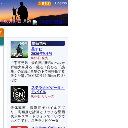
English
6年08月07日
月齢
星ナビ
2026年9月号
、
8月5日 発売
と
「宇宙兄弟」最終回 / 新月のペルセ
終
群極大を見る・撮る / 変わる「惑
星」の定義 / 星空の下で深呼吸する
目
天文台浴 / TAMRON 12-20mm F2.8 /
ほか
ゥ
ス
ステラナビゲータ・
し
モバイル
今
8月4日 リリース
星
天体観察・撮影用モバイルアプ
さ
リ。高精度な計算とリッチな星図
年
表示をスマートフォンで「いつで
もどこでも、ステラナビゲータ」
6