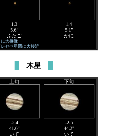
1.3
1.4
5.6"
5.1"
ふたご
かに
 月に大接近
 プレセペ星団に大接近
木星
上旬
下旬
-2.4
-2.5
41.6"
44.2"
いて
いて