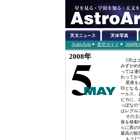
AstroArts
星空ガイド
200
2008年
5月は
みずがめ
っては連
わってか
星座を
印となる
ールス、
ピカに、
っぽなの
はレグル
その土
座を移動
らに西の
最高の観
もう1