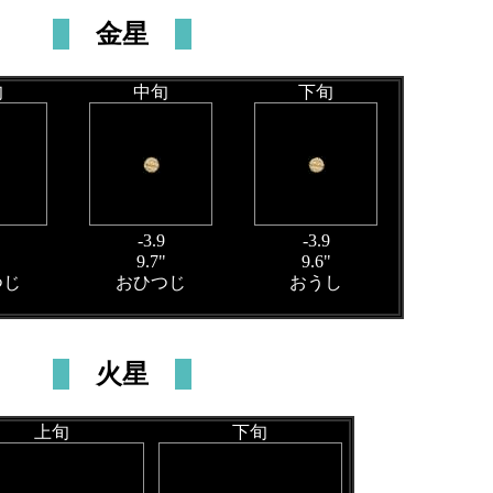
金星
旬
中旬
下旬
-3.9
-3.9
"
9.7"
9.6"
つじ
おひつじ
おうし
火星
上旬
下旬