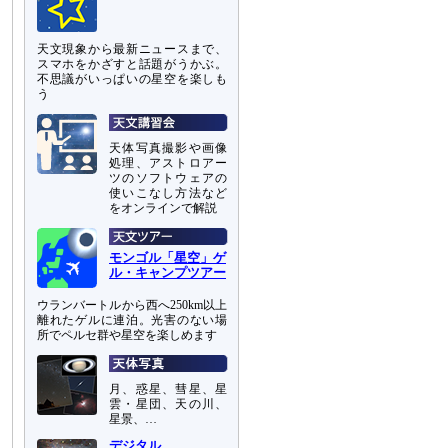
天文現象から最新ニュースまで、
スマホをかざすと話題がうかぶ。
不思議がいっぱいの星空を楽しも
う
天体写真撮影や画像
処理、アストロアー
ツのソフトウェアの
使いこなし方法など
をオンラインで解説
モンゴル「星空」ゲ
ル・キャンプツアー
ウランバートルから西へ250km以上
離れたゲルに連泊。光害のない場
所でペルセ群や星空を楽しめます
月、惑星、彗星、星
雲・星団、天の川、
星景、…
デジタル