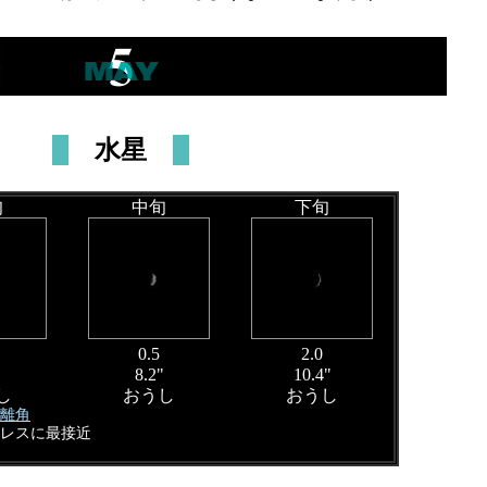
水星
旬
中旬
下旬
0.5
2.0
"
8.2"
10.4"
し
おうし
おうし
大離角
セレスに最接近