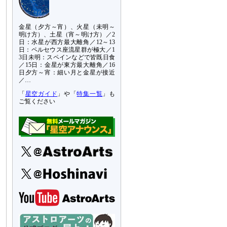
金星（夕方～宵）、火星（未明～
明け方）、土星（宵～明け方）／2
日：水星が西方最大離角／12～13
日：ペルセウス座流星群が極大／1
3日未明：スペインなどで皆既日食
／15日：金星が東方最大離角／16
日夕方～宵：細い月と金星が接近
／…
「
星空ガイド
」や「
特集一覧
」も
ご覧ください