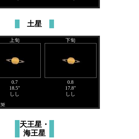
土星
上旬
下旬
0.7
0.8
18.5"
17.8"
しし
しし
東矩
天王星・
海王星