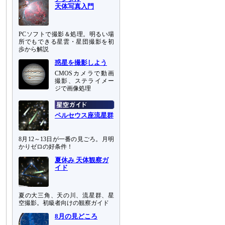
天体写真入門
PCソフトで撮影＆処理。明るい場
所でもできる星雲・星団撮影を初
歩から解説
惑星を撮影しよう
CMOSカメラで動画
撮影、ステライメー
ジで画像処理
ペルセウス座流星群
8月12～13日が一番の見ごろ。月明
かりゼロの好条件！
夏休み 天体観察ガ
イド
夏の大三角、天の川、流星群、星
空撮影。初級者向けの観察ガイド
8月の見どころ