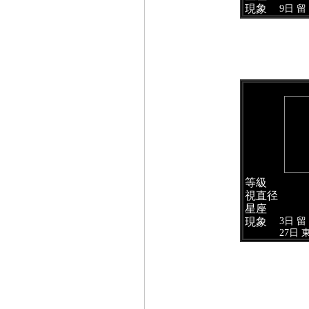
現象
9日 留
等級
視直径
星座
3日 留
現象
27日 