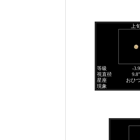
上
等級
-3.9
視直径
9.8
星座
おひ
現象