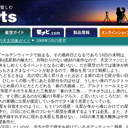
202
8年の天文現象ガイド
2008年5月の星空
ゴールデンウィークで始まる。その最終日となるであろう6日の未明は
座η流星群の極大だ。月明かりのない絶好の条件なので、天文ファンに
休をしめくくるイベントとなるに違いない。だが星空の方では連休が
らもさまざまなイベントが起きるので、機会を見つけて観察しよう。
たどるときは、北の空に高く昇りきったおおぐま座の北斗七星が良い
。ひしゃくの取っ手にあたる部分をのばせば、うしかい座のアルクト
おとめ座のスピカとたどれる「春の大曲線」だ。アルクトゥールスと
2等星デネボラを加えた三角形が「春の大三角」。デネボラはしし座の
で、すぐ西にあるのが心臓の1等星レグルス、と言いたいところだが、
スの東隣に土星が接近しているので少々違う光景となっている。
星を目指すかのように、もう1つの惑星・火星が冬から春にかけての
中だ。23日にかに座のプレセペ星団を通過するようすは必見。また、
地平線すれすれに現れる水星も見逃せない。14日の東方最大離角は今
望条件だ。
つ注目したいのが、夕方の空で増光を続けているボアッティーニ彗星。