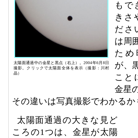
もで
きさ
ださ
は周
ため
が、
太陽面通過中の金星と黒点（右上）。2004年6月8日
撮影。クリックで太陽面全体を表示（撮影：川村
晶）
こと
金星
その違いは写真撮影でわかるか
太陽面通過の大きな見ど
ころの1つは、金星が太陽