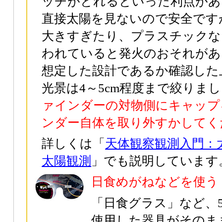
ッチがとれるといった利点があ
直接太陽を見ないので安全です
大きすぎたり、プラスチックな
われていると発火のおそれがあ
想定した設計であるか確認した
光景は4～5cm程度まで絞りま
ァインダーの対物側にキャップ
ンダー自体を取り外すかしてく
詳しくは「
天体観察観測入門：
太陽観測
」でも説明しています
日食めがねなどを使う
「日食グラス」など、5
使用した器具がそのま