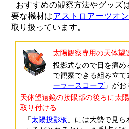
おすすめの観察方法やグッズ
要な機材は
アストロアーツオ
取り扱っています。
太陽観察専用の天体望
投影式なので目を痛め
で観察できる組み立て
ーラースコープ
」がお
天体望遠鏡の接眼部の後ろに太
取り付ける
「
太陽投影板
」には大勢で見ら