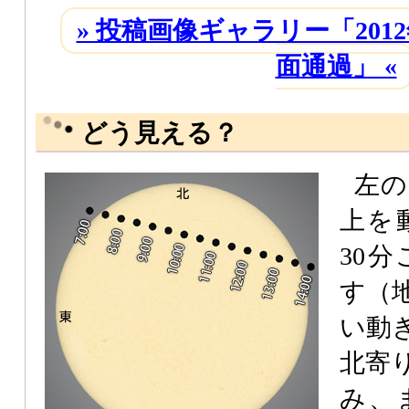
» 投稿画像ギャラリー「201
面通過」 «
どう見える？
左の
上を
30
す（
い動
北寄
み、