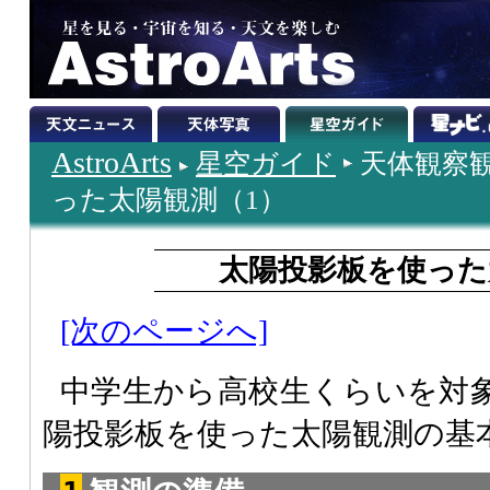
AstroArts
星空ガイド
天体観察
った太陽観測（1）
太陽投影板を使った
[次のページへ]
中学生から高校生くらいを対
陽投影板を使った太陽観測の基