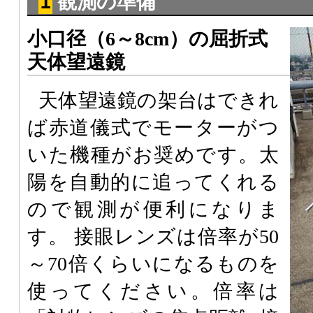
1 観測の準備
小口径（6～8cm）の屈折式
天体望遠鏡
天体望遠鏡の架台はできれ
ば赤道儀式でモーターがつ
いた機種がお奨めです。太
陽を自動的に追ってくれる
ので観測が便利になりま
す。 接眼レンズは倍率が50
～70倍くらいになるものを
使ってください。倍率は