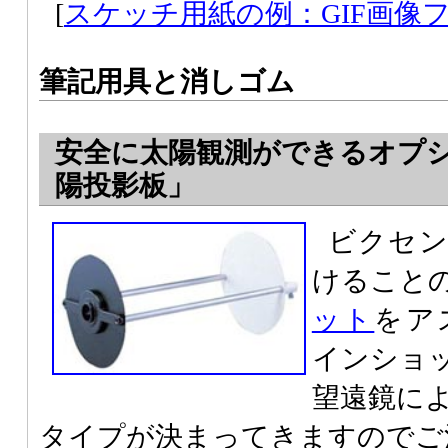
[
スケッチ用紙の例：GIF画像ファ
筆記用具と消しゴム
安全に太陽観測ができるオプ
陽投影板」
ビクセン
けること
ット
をア
インショ
望遠鏡に
タイプが決まってきますのでご