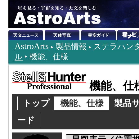
AstroArts
製品情報
ステラハン
ル
機能、仕様
機能、仕
トップ
機能、仕様
製品
ード