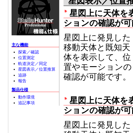
星図表示／位置
星図上に天体を
ションの確認が可
星図上に発見した
主な機能
移動天体と既知天
探索／確認
体を表示して、位
位置測定
軌道決定／同定
置やモーションの
星図表示／位置推算
確認が可能です。
追跡
報告
製品仕様
動作環境
星図上に天体を
追記事項
ションの確認が可
星図上に発見した