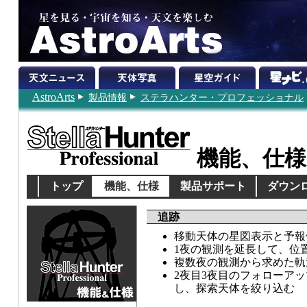
AstroArts
製品情報
ステラハンター・プロフェッショナル
機能、仕様
トップ
機能、仕様
製品サポート
ダウン
追跡
移動天体の星図表示と予報
1夜の観測を延長して、位
複数夜の観測から求めた軌
2夜目3夜目のフォローア
し、探索天体を絞り込む