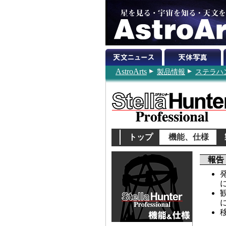
AstroArts
製品情報
ステラハ
トップ
機能、仕様
報告