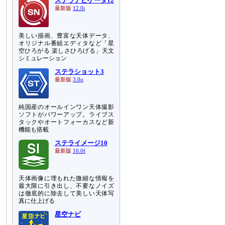
ステラナビゲータ12
最新版
12.0i
美しい描画、豊富な天体データ、
オリジナル番組エディタなど「星
空ひろがる 楽しさひろげる」天文
シミュレーション
ステラショット3
最新版
3.0o
純国産のオールインワン天体撮影
ソフトがパワーアップ。ライブス
タックやオートフォーカスなど新
機能も搭載
ステライメージ10
最新版
10.0f
天体画像に埋もれた微細な情報を
最大限に引き出し、不要なノイズ
は徹底的に除去して美しい天体写
真に仕上げる
星空ナビ