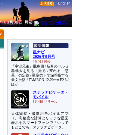
English
6年08月09日
月齢
星ナビ
2026年9月号
8月5日 発売
「宇宙兄弟」最終回 / 新月のペルセ
群極大を見る・撮る / 変わる「惑
星」の定義 / 星空の下で深呼吸する
天文台浴 / TAMRON 12-20mm F2.8 /
ほか
ステラナビゲータ・
モバイル
8月4日 リリース
天体観察・撮影用モバイルアプ
リ。高精度な計算とリッチな星図
表示をスマートフォンで「いつで
もどこでも、ステラナビゲータ」