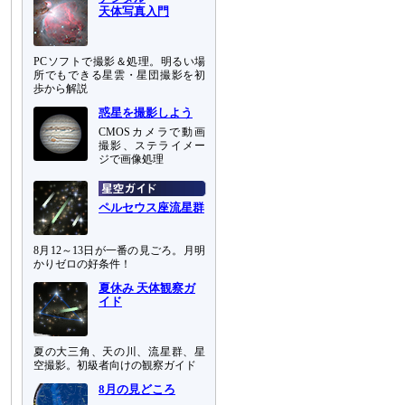
天体写真入門
PCソフトで撮影＆処理。明るい場
所でもできる星雲・星団撮影を初
歩から解説
惑星を撮影しよう
CMOSカメラで動画
撮影、ステライメー
ジで画像処理
ペルセウス座流星群
8月12～13日が一番の見ごろ。月明
かりゼロの好条件！
夏休み 天体観察ガ
イド
夏の大三角、天の川、流星群、星
空撮影。初級者向けの観察ガイド
8月の見どころ