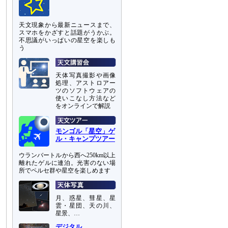
天文現象から最新ニュースまで、
スマホをかざすと話題がうかぶ。
不思議がいっぱいの星空を楽しも
う
天体写真撮影や画像
処理、アストロアー
ツのソフトウェアの
使いこなし方法など
をオンラインで解説
モンゴル「星空」ゲ
ル・キャンプツアー
ウランバートルから西へ250km以上
離れたゲルに連泊。光害のない場
所でペルセ群や星空を楽しめます
月、惑星、彗星、星
雲・星団、天の川、
星景、…
デジタル