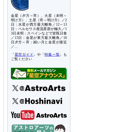
金星（夕方～宵）、火星（未明～
明け方）、土星（宵～明け方）／2
日：水星が西方最大離角／12～13
日：ペルセウス座流星群が極大／1
3日未明：スペインなどで皆既日食
／15日：金星が東方最大離角／16
日夕方～宵：細い月と金星が接近
／…
「
星空ガイド
」や「
特集一覧
」も
ご覧ください