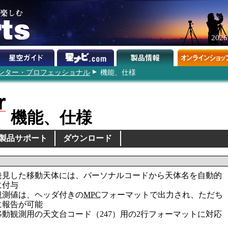
202
ンター・プロフェッショナル
機能、仕様
機能、仕様
製品サポート
ダウンロード
発見した移動天体には、パーソナルコードから天体名を自動的
に付与
観測値は、ヘッダ付きの
MPC
フォーマットで出力され、ただち
に報告が可能
移動観測用の天文台コード（247）用の2行フォーマットに対応