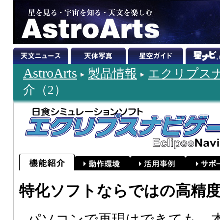
AstroArts
製品情報
エクリプスナビ
介（2）
特化ソフトならではの高精
パソコンで再現はできても、