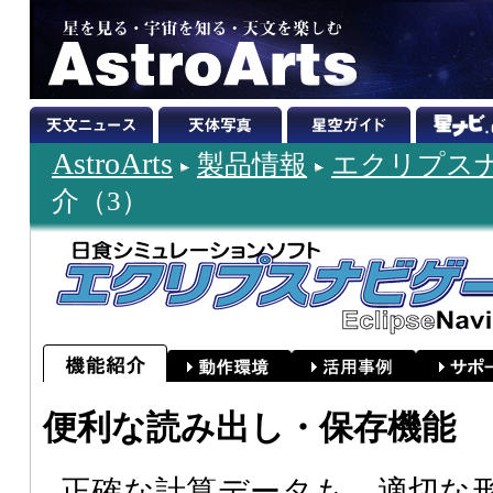
AstroArts
製品情報
エクリプスナビ
介（3）
便利な読み出し・保存機能
正確な計算データも、適切な