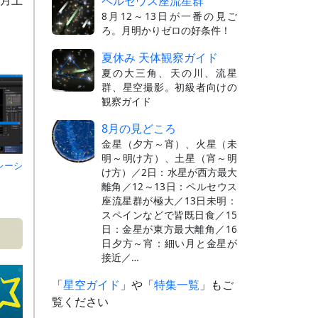
ペルセウス座流星群
8月12～13日が一番の見ご
ろ。月明かりゼロの好条件！
夏休み 天体観察ガイド
夏の大三角、天の川、流星
群、星空撮影。初級者向けの
観察ガイド
8月の見どころ
金星（夕方～宵）、火星（未
明～明け方）、土星（宵～明
レーシ
け方）／2日：水星が西方最大
離角／12～13日：ペルセウス
座流星群が極大／13日未明：
スペインなどで皆既日食／15
日：金星が東方最大離角／16
日夕方～宵：細い月と金星が
接近／…
「
星空ガイド
」や「
特集一覧
」もご
覧ください