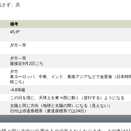
逃さず、共
備考
45.9°
夕方～宵
夕方～宵
最接近9月2日ごろ
夕方
東ヨーロッパ、中東、インド、東南アジアなどで金星食（日本時間
時ごろ）
-4.8等級
この日を境に、天球上を東→西に動く（逆行する）ようになる
太陽と同じ方向（地球と太陽の間）になる（見えない）
日付は赤道座標系（黄道座標系では24日）
太陽と同じ方向（太陽の向こう側）になる（見えない）
太陽と同じ方向に位置するので見えなくなります。その後は1