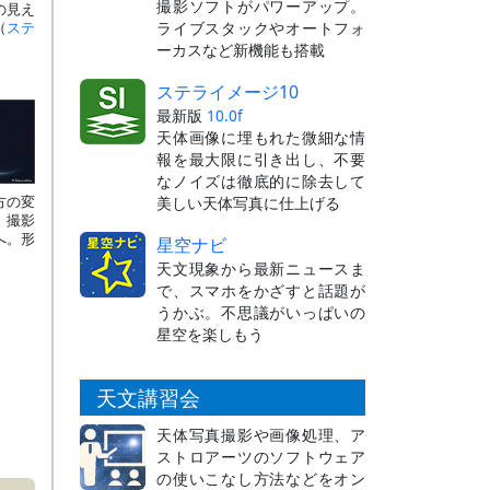
撮影ソフトがパワーアップ。
の見え
ライブスタックやオートフォ
（
ステ
ーカスなど新機能も搭載
ステライメージ10
最新版
10.0f
天体画像に埋もれた微細な情
報を最大限に引き出し、不要
なノイズは徹底的に除去して
方の変
美しい天体写真に仕上げる
、撮影
へ。形
星空ナビ
天文現象から最新ニュースま
で、スマホをかざすと話題が
うかぶ。不思議がいっぱいの
星空を楽しもう
天文講習会
天体写真撮影や画像処理、ア
ストロアーツのソフトウェア
の使いこなし方法などをオン