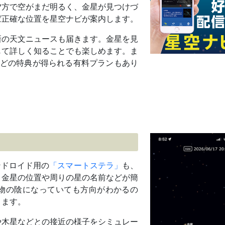
夕方で空がまだ明るく、金星が見つけづ
夕方～宵
ば正確な位置を星空ナビが案内します。
夕方～宵
新の天文ニュースも届きます。金星を見
夕方～宵
じて詳しく知ることでも楽しめます。ま
最接近5月21日ごろ
などの特典が得られる有料プランもあり
夕方～宵
最接近5月27日ごろ
夕方～宵
最接近6月8日ごろ
夕方～宵
最接近6月9日ごろ
夕方～宵
夕方～宵
ンドロイド用の
「スマートステラ」
も、
北アメリカなどで金星食（日本時間5時ごろ）
、金星の位置や周りの星の名前などが簡
大
夕方～宵
物の陰になっていても方向がわかるの
最接近6月20日ごろ
きます。
夕方～宵
や木星などとの接近の様子をシミュレー
最接近7月9日ごろ