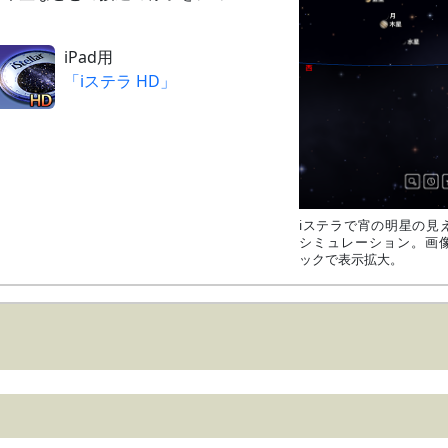
夕方～宵
iPad用
「iステラ HD」
iステラで宵の明星の見
シミュレーション。画
ックで表示拡大。