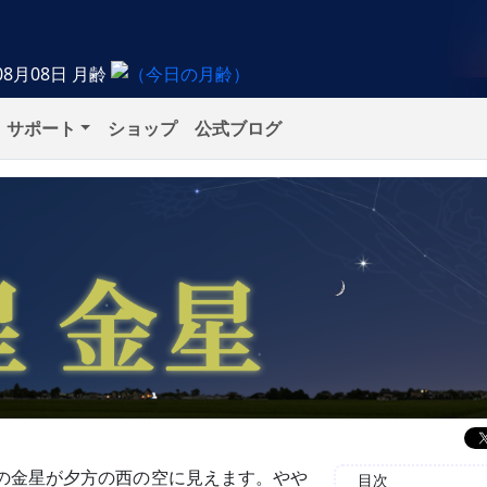
08月08日
月齢
サポート
ショップ
公式ブログ
星の金星が夕方の西の空に見えます。やや
目次