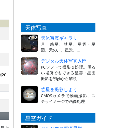
天体写真
天体写真ギャラリー
月、惑星、彗星、星雲・星
団、天の川、星景、…
デジタル天体写真入門
PCソフトで撮影＆処理。明る
い場所でもできる星雲・星団
20
撮影を初歩から解説
惑星を撮影しよう
CMOSカメラで動画撮影、ス
テライメージで画像処理
星空ガイド
1月上