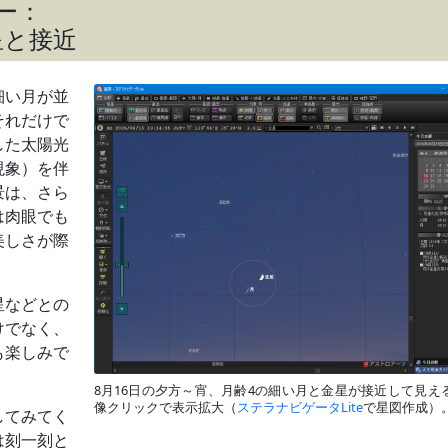
ー：
星と接近
細い月が並
それだけで
した太陽光
現象）を伴
景は、さら
は肉眼でも
美しさが際
星などとの
けでなく、
も楽しみで
8月16日の夕方～宵、月齢4の細い月と金星が接近して見え
像クリックで表示拡大（
ステラナビゲータLite
で星図作成）
してみてく
は刻一刻と