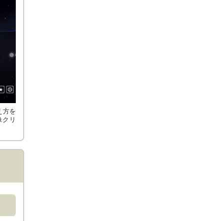
え方を
像クリ