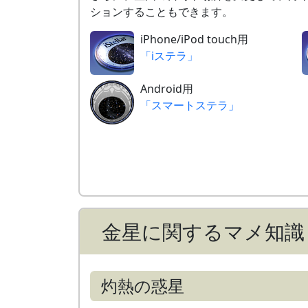
ションすることもできます。
7月17日
細い月（月齢3）と接近
（
» 解説
）
iPhone/iPod touch用
「iステラ」
Android用
「スマートステラ」
金星に関するマメ知識
灼熱の惑星