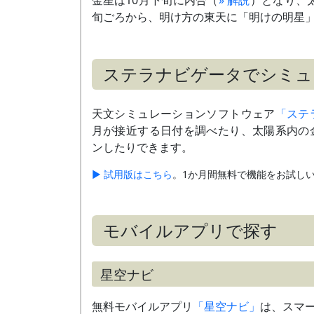
旬ごろから、明け方の東天に
「明けの明星
2月下旬
水星と接近
3月上旬
土星と大接近
（
» 解説
）
ステラナビゲータでシミュ
3月20日
細い月（月齢1）と接近
（
» 解説
）
天文シミュレーションソフトウェア
「ステ
4月19日
細い月（月齢2）と接近
（
» 解説
）
月が接近する日付を調べたり、太陽系内の
ンしたりできます。
4月中旬
天王星と大接近
～下旬
（
» 解説
）
▶ 試用版はこちら
。1か月間無料で機能をお試し
4月下旬
おうし座の散開星団M45プレアデス星
と接近
（
» 解説
）
モバイルアプリで探す
4月下旬
おうし座の散開星団Mel 25ヒヤデス
～5月上旬
と並ぶ
4月下旬
おうし座の1等星アルデバランと並ぶ
星空ナビ
～5月上旬
5月中旬
おうし座の2等星エルナトと接近
無料モバイルアプリ
「星空ナビ」
は、スマ