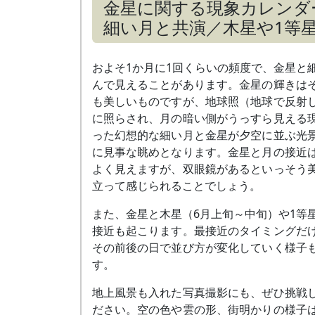
金星に関する現象カレンダ
細い月と共演／木星や1等
およそ1か月に1回くらいの頻度で、金星と
んで見えることがあります。金星の輝きは
も美しいものですが、地球照（地球で反射
に照らされ、月の暗い側がうっすら見える
った幻想的な細い月と金星が夕空に並ぶ光
に見事な眺めとなります。金星と月の接近
よく見えますが、双眼鏡があるといっそう
立って感じられることでしょう。
また、金星と木星（6月上旬～中旬）や1等
接近も起こります。最接近のタイミングだ
その前後の日で並び方が変化していく様子
す。
地上風景も入れた写真撮影にも、ぜひ挑戦
ださい。空の色や雲の形、街明かりの様子