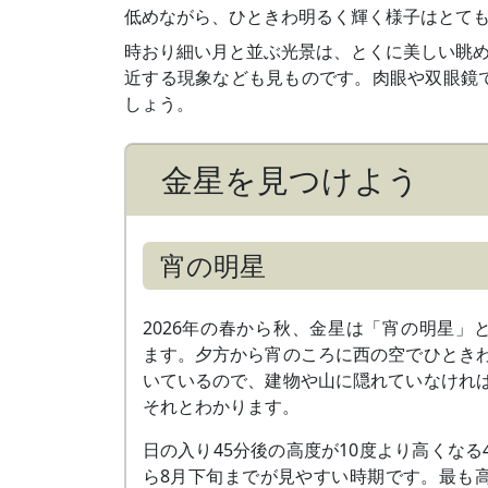
低めながら、ひときわ明るく輝く様子はとて
時おり細い月と並ぶ光景は、とくに美しい眺め
近する現象なども見ものです。肉眼や双眼鏡
しょう。
金星を見つけよう
宵の明星
2026年の春から秋、金星は「宵の明星」
ます。夕方から宵のころに西の空でひとき
いているので、建物や山に隠れていなけれ
それとわかります。
日の入り45分後の高度が10度より高くなる
ら8月下旬までが見やすい時期です。最も