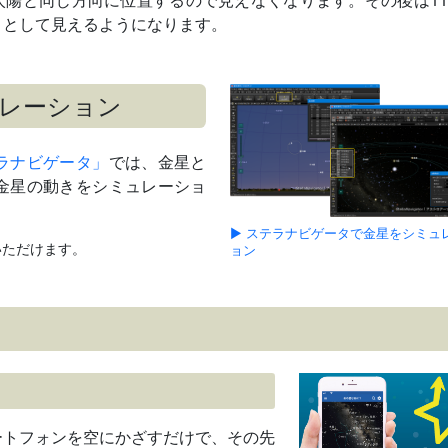
日付は赤道座標系（黄道座標系では7日）
」
として見えるようになります。
夕方
最接近2月28日ごろ
夕方
最接近3月8日ごろ
レーション
夕方
ラナビゲータ」
では、金星と
夕方～宵
金星の動きをシミュレーショ
夕方～宵
最接近3月24日ごろ
▶ ステラナビゲータで金星をシミュ
約10等級差
いただけます。
ョン
団
夕方～宵
最接近3月24日ごろ
星団
夕方～宵
最接近5月1日ごろ
夕方～宵
最接近5月2日ごろ
夕方～宵
ートフォンを空にかざすだけで、その先
最接近5月13日ごろ