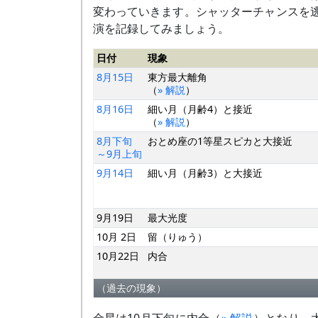
変わっていきます。シャッターチャンスを
演を記録してみましょう。
日付
現象
8月15日
東方最大離角
（
» 解説
）
8月16日
細い月（月齢4）と接近
（
» 解説
）
8月下旬
おとめ座の1等星スピカと大接近
～9月上旬
9月14日
細い月（月齢3）と大接近
9月19日
最大光度
10月 2日
留（りゅう）
10月22日
内合
（過去の現象）
1月 6日
外合
金星は10月下旬に内合（
» 解説
）となり、