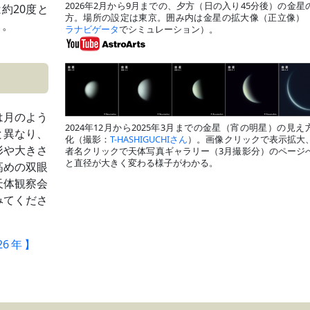
2026年2月から9月までの、夕方（日の入り45分後）の金星
約20度と
方。場所の設定は東京。囲み内は金星の拡大像（正立像）
）。
ラナビゲータ
でシミュレーション）。
は月のよう
2024年12月から2025年3月までの金星（宵の明星）の見え
と異なり、
化（撮影：
T-HASHIGUCHIさん
）。画像クリックで表示拡大
形や大きさ
者名クリックで天体写真ギャラリー（3月撮影分）のページ
と直径が大きく変わる様子がわかる。
高めの双眼
天体観察会
みてくださ
26年】