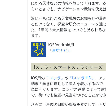
にある天体などの情報を教えてくれます。
5月18日
細い月（月齢2）とやや離れて並ぶ
らいときでも、ナビゲーション機能を使え
5月19日
細い月（月齢3）と接近
（
» 解説
）
近いうちに起こる天文現象のお知らせや最
5月中旬
ふたご座の散開星団M35と大接近
るだけでなく、探査や研究のニュースを通
～下旬
た、1年間の天文情報をいつでも見られる
5月下旬
ふたご座の3等星メブスタと大接近
ます。
6月上旬
ふたご座の1等星ポルックスと接近
iOS/Android用
～中旬
（
» 解説
）
「星空ナビ」
6月上旬
木星と大接近
～中旬
（
» 解説
）
6月17日
細い月（月齢2）と並ぶ
iステラ・スマートステラシリーズ
（
» 解説
）
6月18日
細い月（月齢3）とやや離れて並ぶ
iOS用の
「iステラ」
や
「iステラ HD」
、ア
端末の向きに連動して星図を表示するので
6月中旬
かに座の散開星団M44プレセペ星団と
単にわかります。コンパス連動によって建
～下旬
接近
で、街中でも位置の見当をつけることがで
（
» 解説
）
7月上旬
しし座の1等星レグルスと大接近
さらに、星図の日時や場所を変更して、月
～中旬
（
» 解説
）