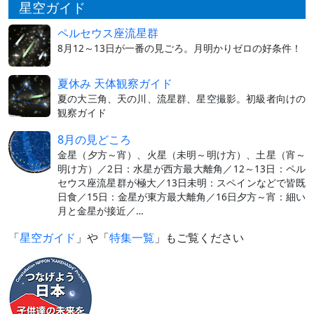
星空ガイド
ペルセウス座流星群
8月12～13日が一番の見ごろ。月明かりゼロの好条件！
夏休み 天体観察ガイド
夏の大三角、天の川、流星群、星空撮影。初級者向けの
観察ガイド
8月の見どころ
金星（夕方～宵）、火星（未明～明け方）、土星（宵～
明け方）／2日：水星が西方最大離角／12～13日：ペル
セウス座流星群が極大／13日未明：スペインなどで皆既
日食／15日：金星が東方最大離角／16日夕方～宵：細い
月と金星が接近／…
「
星空ガイド
」や「
特集一覧
」もご覧ください