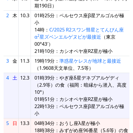
期190日）
2
木
10.3
01時25分：ペルセウス座β星アルゴルが極
小
14時：
C/2025 R2スワン彗星とてんびん座
2
α
星ズベンエルゲヌビが最接近
（東京
00°43′）
21時10分：カシオペヤ座RZ星が極小
3
金
11.3
19時19分：
準惑星ケレスが地球と最接近
（1.9608天文単位、7.5等）
4
土
12.3
01時39分：やぎ座δ星デネブアルゲディ
（2.9等）の食（福岡：暗縁から潜入、高度
10°）
01時51分：カシオペヤ座RZ星が極小
22時13分：ペルセウス座β星アルゴルが極
小
5
日
13.3
04時34分：おうし座λ星が極小
18時38分：みずがめ座96番星（5.6等）の食