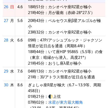
26
日
4.6
18時51分：カシオペヤ座RZ星が極小
21時40分：月が最南（赤緯-28°27.5′）
27
月
5.6
20時43分：ペルセウス座β星アルゴルが極
小
23時32分：カシオペヤ座RZ星が極小
28
火
6.6
09時：47P/アッシュブルック・ジャクソン
彗星が近日点を通過（周期8.4年）
18時44分：いて座HIP 95865（5.5等）の食
（東京：暗縁から潜入、高度21°）
21時45分：おうし座λ星が極小
29
水
7.6
04時13分：カシオペヤ座RZ星が極小
21時：3I/アトラス彗星が近日点を通過
30
木
8.6
ぎょしゃ座R星が極大（6.7～13.9等、周期
458日）
01時21分：🌓上弦
07時02分：
水星が東方最大離角
（23.9°、-0.1等、視直径6.6″）