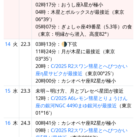
02時17分：おうし座λ星が極小
04時：木星とポルックスが最接近（東京
06°39′）
05時07分：ぎょしゃ座49番星（5.3等）の食
（東京：明縁から潜入、高度82°）
14
火
22.3
03時13分：🌗下弦
11時24分：月が木星に最接近（東京
03°35′）
20時：
C/2025 R2スワン彗星とへびつかい
座η星サビクが最接近
（東京00°25′）
20時00分：カシオペヤ座RZ星が極小
15
水
23.3
未明～明け方、月とプレセペ星団が接近
12時：
C/2025 A6レモン彗星とりょうけん
座の銀河NGC 4490まゆ銀河が最接近
（東京
01°16′）
16
木
24.3
00時41分：カシオペヤ座RZ星が極小
09時：
C/2025 R2スワン彗星とへびつかい