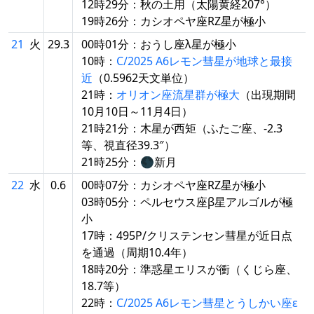
12時29分：秋の土用（太陽黄経207°）
19時26分：カシオペヤ座RZ星が極小
21
火
29.3
00時01分：おうし座λ星が極小
10時：
C/2025 A6レモン彗星が地球と最接
近
（0.5962天文単位）
21時：
オリオン座流星群が極大
（出現期間
10月10日～11月4日）
21時21分：木星が西矩（ふたご座、-2.3
等、視直径39.3″）
21時25分：🌑新月
22
水
0.6
00時07分：カシオペヤ座RZ星が極小
03時05分：ペルセウス座β星アルゴルが極
小
17時：495P/クリステンセン彗星が近日点
を通過（周期10.4年）
18時20分：準惑星エリスが衝（くじら座、
18.7等）
22時：
C/2025 A6レモン彗星とうしかい座ε