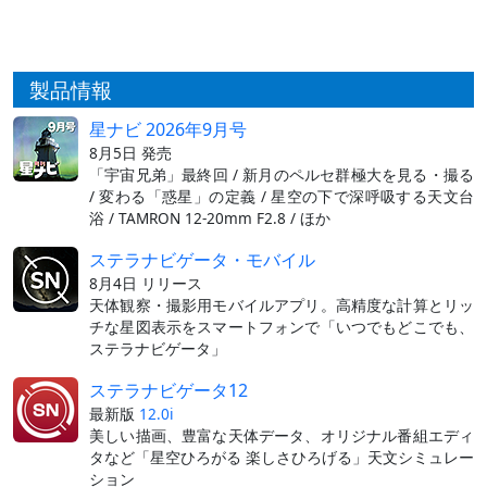
製品情報
星ナビ 2026年9月号
8月5日 発売
「宇宙兄弟」最終回 / 新月のペルセ群極大を見る・撮る
/ 変わる「惑星」の定義 / 星空の下で深呼吸する天文台
浴 / TAMRON 12-20mm F2.8 / ほか
ステラナビゲータ・モバイル
8月4日 リリース
天体観察・撮影用モバイルアプリ。高精度な計算とリッ
チな星図表示をスマートフォンで「いつでもどこでも、
ステラナビゲータ」
ステラナビゲータ12
最新版
12.0i
美しい描画、豊富な天体データ、オリジナル番組エディ
タなど「星空ひろがる 楽しさひろげる」天文シミュレー
ション