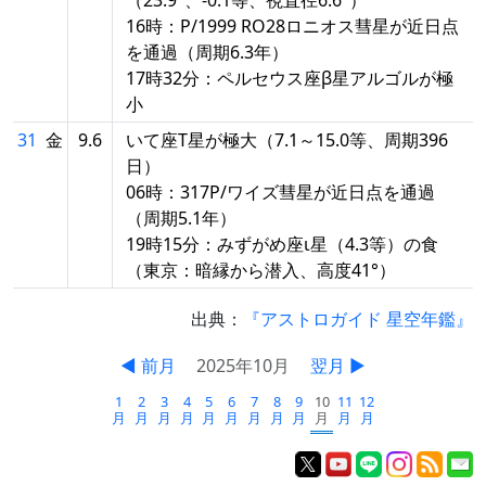
16時：P/1999 RO28ロニオス彗星が近日点
を通過（周期6.3年）
17時32分：ペルセウス座β星アルゴルが極
小
31
金
9.6
いて座T星が極大（7.1～15.0等、周期396
日）
06時：317P/ワイズ彗星が近日点を通過
（周期5.1年）
19時15分：みずがめ座ι星（4.3等）の食
（東京：暗縁から潜入、高度41°）
出典：
『アストロガイド 星空年鑑』
◀ 前月
2025年10月
翌月 ▶
1
2
3
4
5
6
7
8
9
10
11
12
月
月
月
月
月
月
月
月
月
月
月
月