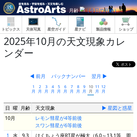
月齢
トピックス
天体写真
星空ガイド
星ナビ
製品情報
ショップ
2025年10月の天文現象カレ
ンダー
◀ 前月
バックナンバー
翌月 ▶
1
2
3
4
5
6
7
8
9
10
11
12
月
月
月
月
月
月
月
月
月
月
月
月
日
曜
月齢
天文現象
▶ 星図と惑星
10月
レモン彗星が4等前後
スワン彗星が6等前後
1
水
9.3
はくちょう座RT星が極大（6.0～13.1等、周