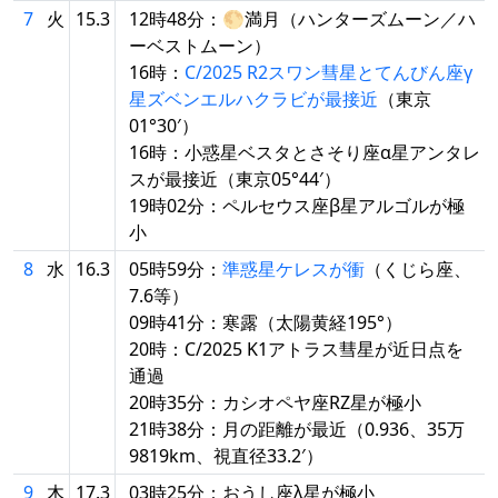
7
火
15.3
12時48分：🌕満月（ハンターズムーン／ハ
ーベストムーン）
16時：
C/2025 R2スワン彗星とてんびん座γ
星ズベンエルハクラビが最接近
（東京
01°30′）
16時：小惑星ベスタとさそり座α星アンタレ
スが最接近（東京05°44′）
19時02分：ペルセウス座β星アルゴルが極
小
8
水
16.3
05時59分：
準惑星ケレスが衝
（くじら座、
7.6等）
09時41分：寒露（太陽黄経195°）
20時：C/2025 K1アトラス彗星が近日点を
通過
20時35分：カシオペヤ座RZ星が極小
21時38分：月の距離が最近（0.936、35万
9819km、視直径33.2′）
9
木
17.3
03時25分：おうし座λ星が極小