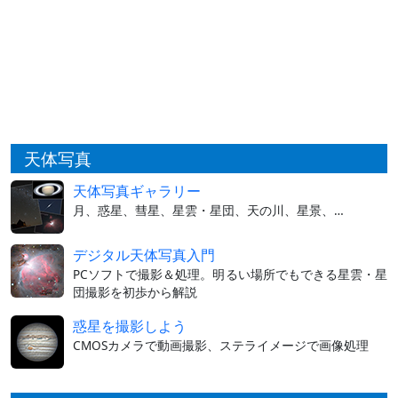
天体写真
天体写真ギャラリー
月、惑星、彗星、星雲・星団、天の川、星景、…
デジタル天体写真入門
PCソフトで撮影＆処理。明るい場所でもできる星雲・星
団撮影を初歩から解説
惑星を撮影しよう
CMOSカメラで動画撮影、ステライメージで画像処理