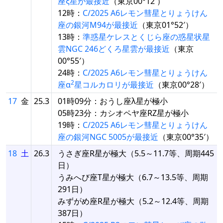
座ξ星が最接近
（東京00°12′）
12時：
C/2025 A6レモン彗星とりょうけん
座の銀河M94が最接近
（東京01°52′）
13時：
準惑星ケレスとくじら座の惑星状星
雲NGC 246どくろ星雲が最接近
（東京
00°55′）
24時：
C/2025 A6レモン彗星とりょうけん
2
座α
星コルカロリが最接近
（東京00°28′）
17
金
25.3
01時09分：おうし座λ星が極小
05時23分：カシオペヤ座RZ星が極小
19時：
C/2025 A6レモン彗星とりょうけん
座の銀河NGC 5005が最接近
（東京00°35′）
18
土
26.3
うさぎ座R星が極大（5.5～11.7等、周期445
日）
うみへび座T星が極大（6.7～13.5等、周期
291日）
みずがめ座R星が極大（5.2～12.4等、周期
387日）