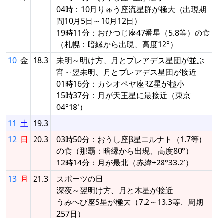
04時：10月りゅう座流星群が極大（出現期
間10月5日～10月12日）
19時11分：おひつじ座47番星（5.8等）の食
（札幌：暗縁から出現、高度12°）
10
金
18.3
未明～明け方、月とプレアデス星団が並ぶ
宵～翌未明、月とプレアデス星団が接近
01時16分：カシオペヤ座RZ星が極小
15時37分：月が天王星に最接近（東京
04°18′）
11
土
19.3
12
日
20.3
03時50分：おうし座β星エルナト（1.7等）
の食（那覇：暗縁から出現、高度80°）
12時14分：月が最北（赤緯+28°33.2′）
13
月
21.3
スポーツの日
深夜～翌明け方、月と木星が接近
うみへび座S星が極大（7.2～13.3等、周期
257日）