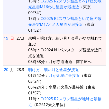
15時：
C/2025 R2スワン彗星とへび座の散
光星雲M16わし星雲が最接近
（東京
00°34′）
15時：
C/2025 R2スワン彗星といて座の散
光星雲M17オメガ星雲が最接近
（東京
01°52′）
19
日
27.3
未明～明け方、細い月と金星がやや離れて
並ぶ
06時：C/2024 N1パンスターズ彗星が近日
点を通過
08時58分：月が赤道通過、南半球へ
20
月
28.3
明け方、細い月と金星が接近
01時42分：
月が金星に最接近
（東京
03°24′）
05時24分：水星と火星が最接近（東京
01°57′）
11時：
C/2025 R2スワン彗星が地球と最接
近
（0.2612天文単位）