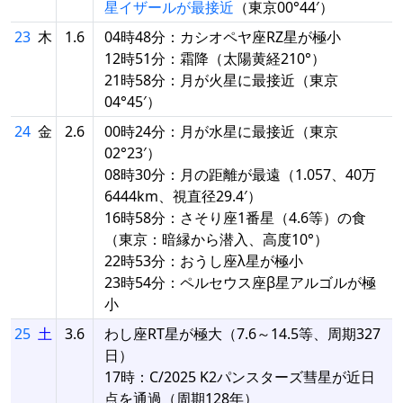
星イザールが最接近
（東京00°44′）
23
木
1.6
04時48分：カシオペヤ座RZ星が極小
12時51分：霜降（太陽黄経210°）
21時58分：月が火星に最接近（東京
04°45′）
24
金
2.6
00時24分：月が水星に最接近（東京
02°23′）
08時30分：月の距離が最遠（1.057、40万
6444km、視直径29.4′）
16時58分：さそり座1番星（4.6等）の食
（東京：暗縁から潜入、高度10°）
22時53分：おうし座λ星が極小
23時54分：ペルセウス座β星アルゴルが極
小
25
土
3.6
わし座RT星が極大（7.6～14.5等、周期327
日）
17時：C/2025 K2パンスターズ彗星が近日
点を通過（周期128年）