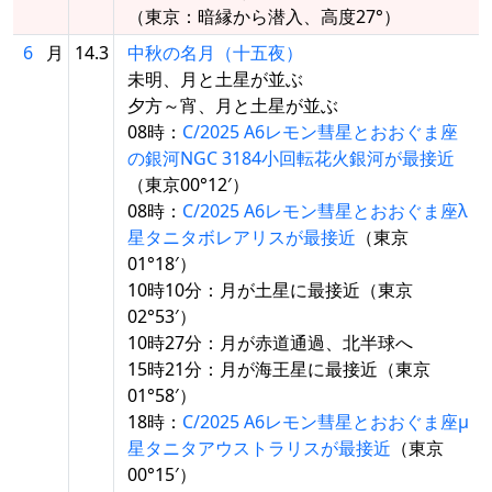
（東京：暗縁から潜入、高度27°）
6
月
14.3
中秋の名月（十五夜）
未明、月と土星が並ぶ
夕方～宵、月と土星が並ぶ
08時：
C/2025 A6レモン彗星とおおぐま座
の銀河NGC 3184小回転花火銀河が最接近
（東京00°12′）
08時：
C/2025 A6レモン彗星とおおぐま座λ
星タニタボレアリスが最接近
（東京
01°18′）
10時10分：月が土星に最接近（東京
02°53′）
10時27分：月が赤道通過、北半球へ
15時21分：月が海王星に最接近（東京
01°58′）
18時：
C/2025 A6レモン彗星とおおぐま座μ
星タニタアウストラリスが最接近
（東京
00°15′）