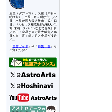
金星（夕方～宵）、火星（未明～
明け方）、土星（宵～明け方）／2
日：水星が西方最大離角／12～13
日：ペルセウス座流星群が極大／1
3日未明：スペインなどで皆既日食
／15日：金星が東方最大離角／16
日夕方～宵：細い月と金星が接近
／…
「
星空ガイド
」や「
特集一覧
」も
ご覧ください