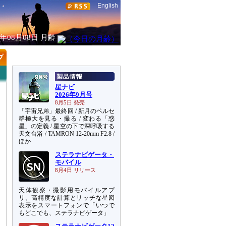
English
6年08月08日
月齢
星ナビ
2026年9月号
8月5日 発売
「宇宙兄弟」最終回 / 新月のペルセ
群極大を見る・撮る / 変わる「惑
星」の定義 / 星空の下で深呼吸する
天文台浴 / TAMRON 12-20mm F2.8 /
ほか
ステラナビゲータ・
モバイル
8月4日 リリース
天体観察・撮影用モバイルアプ
リ。高精度な計算とリッチな星図
表示をスマートフォンで「いつで
もどこでも、ステラナビゲータ」