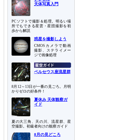
天体写真入門
PCソフトで撮影＆処理。明るい場
所でもできる星雲・星団撮影を初
歩から解説
惑星を撮影しよう
CMOSカメラで動画
撮影、ステライメー
ジで画像処理
ペルセウス座流星群
8月12～13日が一番の見ごろ。月明
かりゼロの好条件！
夏休み 天体観察ガ
イド
夏の大三角、天の川、流星群、星
空撮影。初級者向けの観察ガイド
8月の見どころ