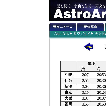
AstroArts
星空ガイド
天文現
薄明
始
終
札幌
2:27
20:53
仙台
2:55
20:30
新潟
3:03
20:36
東京
3:10
20:24
大阪
3:31
20:37
福岡
3:55
20:53