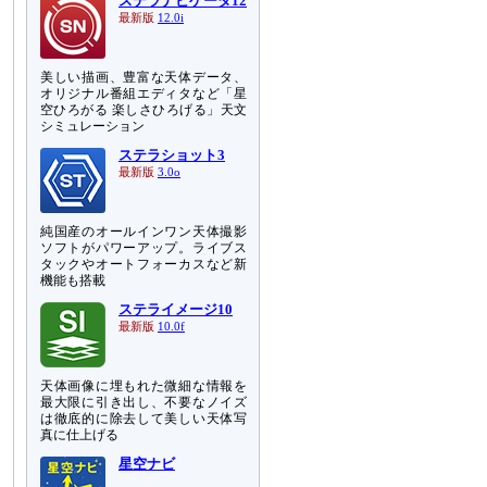
ステラナビゲータ12
最新版
12.0i
美しい描画、豊富な天体データ、
オリジナル番組エディタなど「星
空ひろがる 楽しさひろげる」天文
シミュレーション
ステラショット3
最新版
3.0o
純国産のオールインワン天体撮影
ソフトがパワーアップ。ライブス
タックやオートフォーカスなど新
機能も搭載
ステライメージ10
最新版
10.0f
天体画像に埋もれた微細な情報を
最大限に引き出し、不要なノイズ
は徹底的に除去して美しい天体写
真に仕上げる
星空ナビ