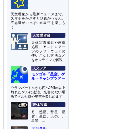
天文現象から最新ニュースまで、
スマホをかざすと話題がうかぶ。
不思議がいっぱいの星空を楽しも
う
天体写真撮影や画像
処理、アストロアー
ツのソフトウェアの
使いこなし方法など
をオンラインで解説
モンゴル「星空」ゲ
ル・キャンプツアー
ウランバートルから西へ250km以上
離れたゲルに連泊。光害のない場
所でペルセ群や星空を楽しめます
月、惑星、彗星、星
雲・星団、天の川、
星景、…
デジタル