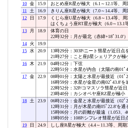
10
金
15.9
おとめ座R星が極大（6.1～12.1等、周
11
土
16.9
きりん座R星が極大（7.0～14.4等、周
12
日
17.9
くじら座U星が極大（6.8～13.4等、周
はくちょう座RT星が極大（6.0～13.1
13
月
18.9
体育の日
22時32分：月が最北（赤緯+18ﾟ31.0'
14
火
19.9
15
水
20.9
13時29分：303P/ニート彗星が近日点
21時27分：こと座β星シェリアクが極
16
木
21.9
04時12分：下弦
22時51分：水星が内合（太陽の南01ﾟ41.
17
金
22.9
08時01分：太陽と水星が最接近（01ﾟ28
16時59分：水星が金星の南02ﾟ43.8'を
22時52分：32P/コマスソラ彗星が近
23時40分：カシオペヤ座RZ星が極小
18
土
23.9
06時21分：金星と水星が最接近（02ﾟ21
12時31分：月が木星の南05ﾟ22.8'を通
15時06分：月の距離が最遠（1.053、40
19時05分：108P/シフレオ彗星が近日
19
日
24.9
しし座R星が極大（4.4～11.3等、周期