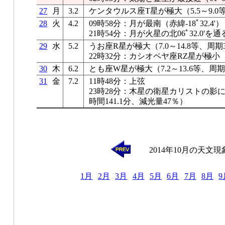
27
月
3.2
ケンタウルス座T星が極大（5.5～9.0
28
火
4.2
09時58分：月が最南（赤緯-18ﾟ32.4'）
21時54分：月が火星の北06ﾟ32.0'を通
29
水
5.2
うお座R星が極大（7.0～14.8等、周期
22時32分：カシオペヤ座RZ星が極小
30
木
6.2
とも座W星が極大（7.2～13.6等、周期
31
金
7.2
11時48分：上弦
23時28分：木星の衛星カリストの影
時間141.1分、減光量47％）
2014年10月の天文現
1月
2月
3月
4月
5月
6月
7月
8月
9