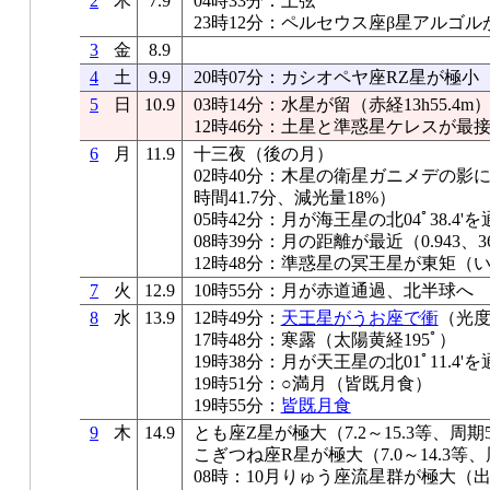
2
木
7.9
04時33分：上弦
23時12分：ペルセウス座β星アルゴル
3
金
8.9
4
土
9.9
20時07分：カシオペヤ座RZ星が極小
5
日
10.9
03時14分：水星が留（赤経13h55.4m
12時46分：土星と準惑星ケレスが最接近（
6
月
11.9
十三夜（後の月）
02時40分：木星の衛星ガニメデの影
時間41.7分、減光量18%）
05時42分：月が海王星の北04ﾟ38.4'を
08時39分：月の距離が最近（0.943、36
12時48分：準惑星の冥王星が東矩（
7
火
12.9
10時55分：月が赤道通過、北半球へ
8
水
13.9
12時49分：
天王星がうお座で衝
（光度5
17時48分：寒露（太陽黄経195ﾟ）
19時38分：月が天王星の北01ﾟ11.4'を
19時51分：○満月（皆既月食）
19時55分：
皆既月食
9
木
14.9
とも座Z星が極大（7.2～15.3等、周期
こぎつね座R星が極大（7.0～14.3等、
08時：10月りゅう座流星群が極大（出現