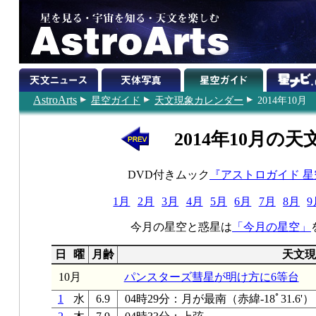
AstroArts
星空ガイド
天文現象カレンダー
2014年10月
2014年10月の天
DVD付きムック
『アストロガイド 
1月
2月
3月
4月
5月
6月
7月
8月
9
今月の星空と惑星は
「今月の星空」
日
曜
月齢
天文現
10月
パンスターズ彗星が明け方に6等台
1
水
6.9
04時29分：月が最南（赤緯-18ﾟ31.6'）