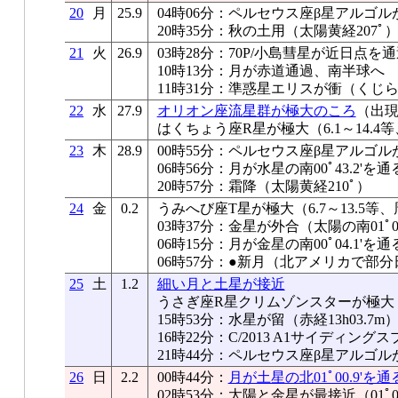
20
月
25.9
04時06分：ペルセウス座β星アルゴル
20時35分：秋の土用（太陽黄経207ﾟ
21
火
26.9
03時28分：70P/小島彗星が近日点を通
10時13分：月が赤道通過、南半球へ
11時31分：準惑星エリスが衝（くじら
22
水
27.9
オリオン座流星群が極大のころ
（出現
はくちょう座R星が極大（6.1～14.4等
23
木
28.9
00時55分：ペルセウス座β星アルゴル
06時56分：月が水星の南00ﾟ43.2'を通
20時57分：霜降（太陽黄経210ﾟ）
24
金
0.2
うみへび座T星が極大（6.7～13.5等、
03時37分：金星が外合（太陽の南01ﾟ07
06時15分：月が金星の南00ﾟ04.1'を通
06時57分：●新月（北アメリカで部分
25
土
1.2
細い月と土星が接近
うさぎ座R星クリムゾンスターが極大（5.
15時53分：水星が留（赤経13h03.7m
16時22分：C/2013 A1サイディ
21時44分：ペルセウス座β星アルゴル
26
日
2.2
00時44分：
月が土星の北01ﾟ00.9'を通
02時53分：太陽と金星が最接近（01ﾟ00