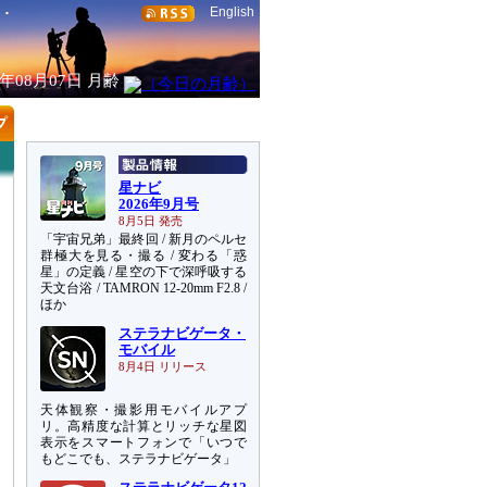
English
6年08月07日
月齢
星ナビ
2026年9月号
8月5日 発売
「宇宙兄弟」最終回 / 新月のペルセ
群極大を見る・撮る / 変わる「惑
星」の定義 / 星空の下で深呼吸する
天文台浴 / TAMRON 12-20mm F2.8 /
ほか
ステラナビゲータ・
モバイル
8月4日 リリース
天体観察・撮影用モバイルアプ
リ。高精度な計算とリッチな星図
表示をスマートフォンで「いつで
もどこでも、ステラナビゲータ」