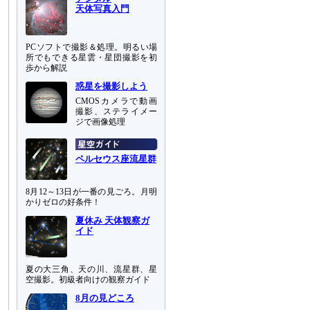
天体写真入門
PCソフトで撮影＆処理。明るい場
所でもできる星雲・星団撮影を初
歩から解説
惑星を撮影しよう
CMOSカメラで動画
撮影、ステライメー
ジで画像処理
ペルセウス座流星群
8月12～13日が一番の見ごろ。月明
かりゼロの好条件！
夏休み 天体観察ガ
イド
夏の大三角、天の川、流星群、星
空撮影。初級者向けの観察ガイド
8月の見どころ