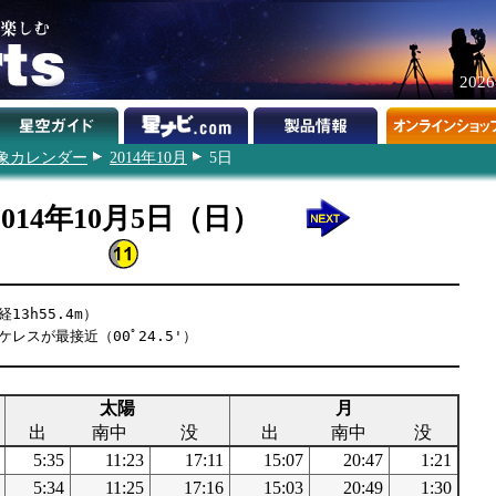
202
象カレンダー
2014年10月
5日
2014年10月5日（日）
13h55.4m）
ケレスが最接近（00ﾟ24.5'）
太陽
月
出
南中
没
出
南中
没
5:35
11:23
17:11
15:07
20:47
1:21
5:34
11:25
17:16
15:03
20:49
1:30