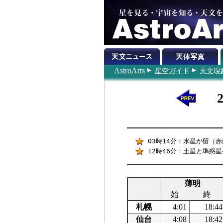
AstroArts
星空ガイド
天文現
03時14分：水星が留（赤経
12時46分：土星と準惑星
薄明
始
終
札幌
4:01
18:44
仙台
4:08
18:42