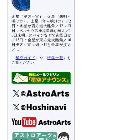
金星（夕方～宵）、火星（未明～
明け方）、土星（宵～明け方）／2
日：水星が西方最大離角／12～13
日：ペルセウス座流星群が極大／1
3日未明：スペインなどで皆既日食
／15日：金星が東方最大離角／16
日夕方～宵：細い月と金星が接近
／…
「
星空ガイド
」や「
特集一覧
」も
ご覧ください