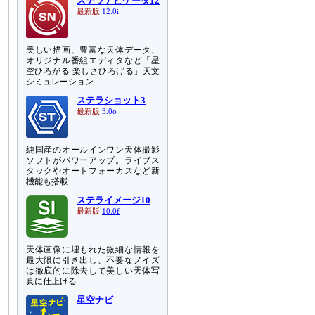
ステラナビゲータ12
最新版
12.0i
美しい描画、豊富な天体データ、
オリジナル番組エディタなど「星
空ひろがる 楽しさひろげる」天文
シミュレーション
ステラショット3
最新版
3.0o
純国産のオールインワン天体撮影
ソフトがパワーアップ。ライブス
タックやオートフォーカスなど新
機能も搭載
ステライメージ10
最新版
10.0f
天体画像に埋もれた微細な情報を
最大限に引き出し、不要なノイズ
は徹底的に除去して美しい天体写
真に仕上げる
星空ナビ