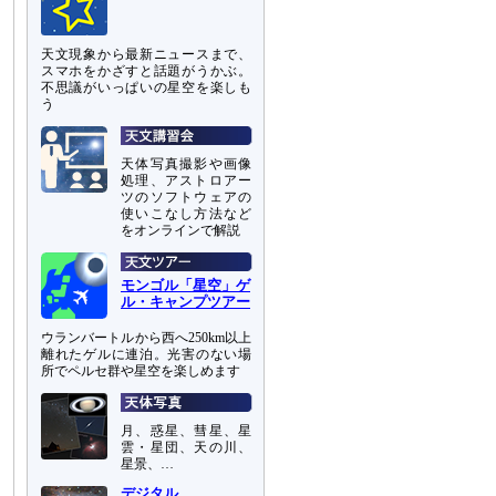
天文現象から最新ニュースまで、
スマホをかざすと話題がうかぶ。
不思議がいっぱいの星空を楽しも
う
天体写真撮影や画像
処理、アストロアー
ツのソフトウェアの
使いこなし方法など
をオンラインで解説
モンゴル「星空」ゲ
ル・キャンプツアー
ウランバートルから西へ250km以上
離れたゲルに連泊。光害のない場
所でペルセ群や星空を楽しめます
月、惑星、彗星、星
雲・星団、天の川、
星景、…
デジタル