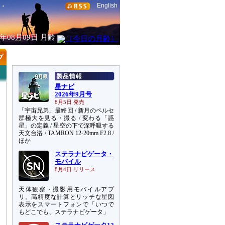
English
6年08月09日
月齢
星ナビ
2026年9月号
8月5日 発売
「宇宙兄弟」最終回 / 新月のペルセ
群極大を見る・撮る / 変わる「惑
星」の定義 / 星空の下で深呼吸する
天文台浴 / TAMRON 12-20mm F2.8 /
ほか
ステラナビゲータ・
モバイル
8月4日 リリース
天体観察・撮影用モバイルアプ
リ。高精度な計算とリッチな星図
表示をスマートフォンで「いつで
もどこでも、ステラナビゲータ」