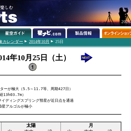
202
象カレンダー
2014年10月
25日
014年10月25日（土）
ーが極大（5.5～11.7等、周期427日）
13h03.7m）
 A1サイディングスプリング彗星が近日点を通過
座β星アルゴルが極小
太陽
月