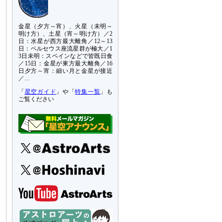
金星（夕方～宵）、火星（未明～
明け方）、土星（宵～明け方）／2
日：水星が西方最大離角／12～13
日：ペルセウス座流星群が極大／1
3日未明：スペインなどで皆既日食
／15日：金星が東方最大離角／16
日夕方～宵：細い月と金星が接近
／…
「
星空ガイド
」や「
特集一覧
」も
ご覧ください