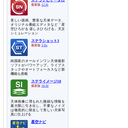
ステラナビゲータ12
最新版
12.0i
美しい描画、豊富な天体データ、
オリジナル番組エディタなど「星
空ひろがる 楽しさひろげる」天文
シミュレーション
ステラショット3
最新版
3.0o
純国産のオールインワン天体撮影
ソフトがパワーアップ。ライブス
タックやオートフォーカスなど新
機能も搭載
ステライメージ10
最新版
10.0f
天体画像に埋もれた微細な情報を
最大限に引き出し、不要なノイズ
は徹底的に除去して美しい天体写
真に仕上げる
星空ナビ