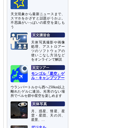
天文現象から最新ニュースまで、
スマホをかざすと話題がうかぶ。
不思議がいっぱいの星空を楽しも
う
天体写真撮影や画像
処理、アストロアー
ツのソフトウェアの
使いこなし方法など
をオンラインで解説
モンゴル「星空」ゲ
ル・キャンプツアー
ウランバートルから西へ250km以上
離れたゲルに連泊。光害のない場
所でペルセ群や星空を楽しめます
月、惑星、彗星、星
雲・星団、天の川、
星景、…
デジタル