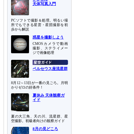
天体写真入門
PCソフトで撮影＆処理。明るい場
所でもできる星雲・星団撮影を初
歩から解説
惑星を撮影しよう
CMOSカメラで動画
撮影、ステライメー
ジで画像処理
ペルセウス座流星群
8月12～13日が一番の見ごろ。月明
かりゼロの好条件！
夏休み 天体観察ガ
イド
夏の大三角、天の川、流星群、星
空撮影。初級者向けの観察ガイド
8月の見どころ