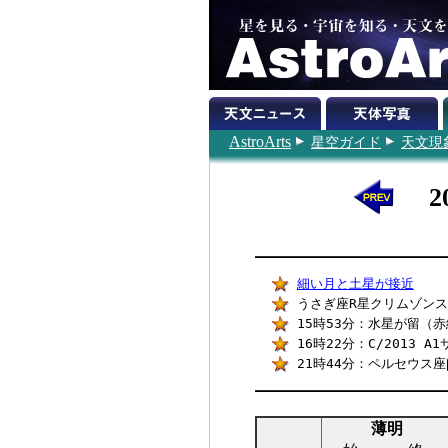
AstroArts
星空ガイド
天文現
2
細い月と土星が接近
うさぎ座R星クリムゾンスタ
15時53分：水星が留（赤経
16時22分：C/2013
21時44分：ペルセウス
薄明