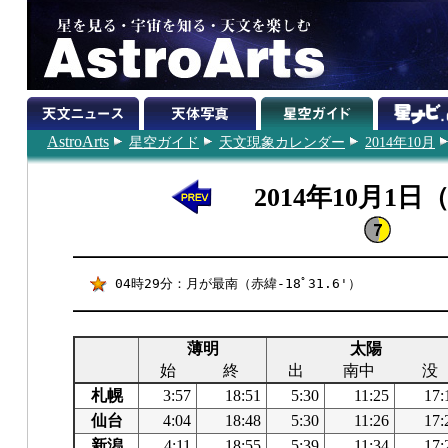
AstroArts
星空ガイド
天文現象カレンダー
2014年10月
2014年10月1日
04時29分：月が最南（赤緯-18ﾟ31.6'）
薄明
太陽
始
終
出
南中
没
札幌
3:57
18:51
5:30
11:25
17:
仙台
4:04
18:48
5:30
11:26
17:
新潟
4:11
18:55
5:39
11:34
17: