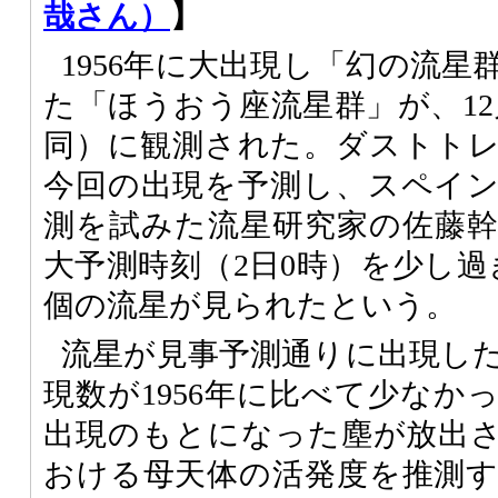
哉さん）
】
1956年に大出現し「幻の流
た「ほうおう座流星群」が、12
同）に観測された。ダストト
今回の出現を予測し、スペイ
測を試みた流星研究家の佐藤
大予測時刻（2日0時）を少し過
個の流星が見られたという。
流星が見事予測通りに出現し
現数が1956年に比べて少なか
出現のもとになった塵が放出され
おける母天体の活発度を推測