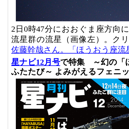
2日0時47分におおぐま座方向
流星群の流星（画像左）。ク
佐藤幹哉さん。「ほうおう座流
星ナビ12月号
で特集 ～幻の「
ふたたび～ よみがえるフェニ