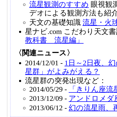
流星観測のすすめ
眼視観
デオによる観測方法も紹
天文の基礎知識
流星・火
星ナビ.com こだわり天文
教科書 流星編」
〈関連ニュース〉
2014/12/01 -
1日～2日夜、
星群」がよみがえる？
流星群の突発出現など：
2014/05/29 -
「きりん座流
2013/12/09 -
アンドロメダ
2013/06/12 -
幻の流星雨、