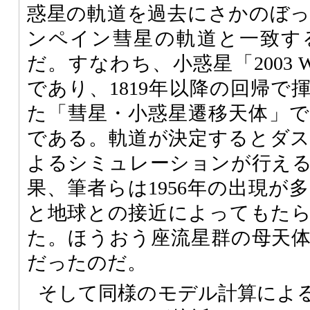
惑星の軌道を過去にさかのぼ
ンペイン彗星の軌道と一致す
だ。すなわち、小惑星「2003 
であり、1819年以降の回帰で
た「彗星・小惑星遷移天体」
である。軌道が決定するとダ
よるシミュレーションが行え
果、筆者らは1956年の出現が
と地球との接近によってもた
た。ほうおう座流星群の母天
だったのだ。
そして同様のモデル計算による