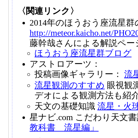
〈関連リンク〉
2014年のほうおう座流星
http://meteor.kaicho.net/PHO
藤幹哉さんによる解説ペー
ほうおう座流星群ブログ
アストロアーツ：
投稿画像ギャラリー：
流
流星観測のすすめ
眼視観
デオによる観測方法も紹
天文の基礎知識
流星・火
星ナビ.com こだわり天文
教科書 流星編」