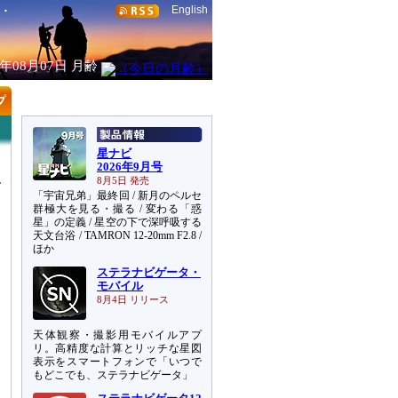
English
6年08月07日
月齢
星ナビ
2026年9月号
8月5日 発売
「宇宙兄弟」最終回 / 新月のペルセ
群極大を見る・撮る / 変わる「惑
星」の定義 / 星空の下で深呼吸する
天文台浴 / TAMRON 12-20mm F2.8 /
ほか
ステラナビゲータ・
モバイル
8月4日 リリース
天体観察・撮影用モバイルアプ
リ。高精度な計算とリッチな星図
表示をスマートフォンで「いつで
もどこでも、ステラナビゲータ」