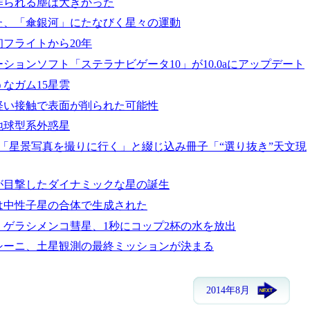
作られる塵は大きかった
た、「傘銀河」にたなびく星々の運動
フライトから20年
ションソフト「ステラナビゲータ10」が10.0aにアップデート
なガム15星雲
軽い接触で表面が削られた可能性
地球型系外惑星
「星景写真を撮りに行く」と綴じ込み冊子「“選り抜き”天文現
が目撃したダイナミックな星の誕生
は中性子星の合体で生成された
・ゲラシメンコ彗星、1秒にコップ2杯の水を放出
ッシーニ、土星観測の最終ミッションが決まる
2014年8月