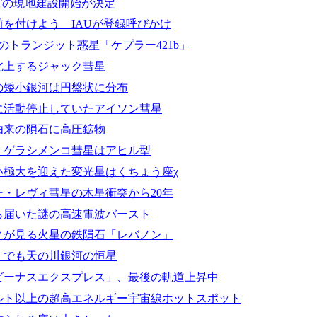
MTの現地建設開始が決定
を付けよう IAUが登録呼びかけ
日のトランジット惑星「ケプラー421b」
北上するジャック彗星
の矮小銀河は円盤状に分布
に活動停止していたアイソン彗星
由来の隕石に高圧鉱物
・ゲラシメンコ彗星はアヒル型
い極大を迎えた変光星はくちょう座χ
ー・レヴィ彗星の木星衝突から20年
ら届いた謎の高速電波バースト
ィが見る火星の鉄隕石「レバノン」
、でも天の川銀河の恒星
ビーナスエクスプレス」、最後の軌道上昇中
ボルト以上の超高エネルギー宇宙線ホットスポット