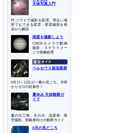
天体写真入門
PCソフトで撮影＆処理。明るい場
所でもできる星雲・星団撮影を初
歩から解説
惑星を撮影しよう
CMOSカメラで動画
撮影、ステライメー
ジで画像処理
ペルセウス座流星群
8月12～13日が一番の見ごろ。月明
かりゼロの好条件！
夏休み 天体観察ガ
イド
夏の大三角、天の川、流星群、星
空撮影。初級者向けの観察ガイド
8月の見どころ