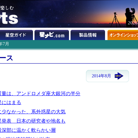
202
4年7月
ュース
2014年8月
質量は、アンドロメダ座大銀河の半分
、星にはまる
に少なかった、系外惑星の大気
星発表 日本の研究者や地名も
最深部に温かく軟らかい層