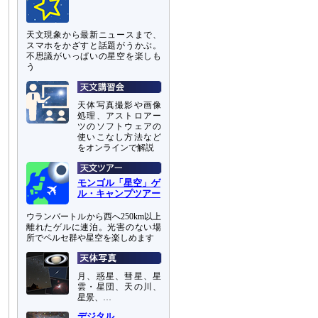
天文現象から最新ニュースまで、
スマホをかざすと話題がうかぶ。
不思議がいっぱいの星空を楽しも
う
天体写真撮影や画像
処理、アストロアー
ツのソフトウェアの
使いこなし方法など
をオンラインで解説
モンゴル「星空」ゲ
ル・キャンプツアー
ウランバートルから西へ250km以上
離れたゲルに連泊。光害のない場
所でペルセ群や星空を楽しめます
月、惑星、彗星、星
雲・星団、天の川、
星景、…
デジタル