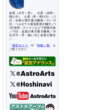
金星（夕方～宵）、火星（未明～
明け方）、土星（宵～明け方）／2
日：水星が西方最大離角／12～13
日：ペルセウス座流星群が極大／1
3日未明：スペインなどで皆既日食
／15日：金星が東方最大離角／16
日夕方～宵：細い月と金星が接近
／…
「
星空ガイド
」や「
特集一覧
」も
ご覧ください