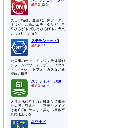
ステラナビゲータ12
最新版
12.0i
美しい描画、豊富な天体データ、
オリジナル番組エディタなど「星
空ひろがる 楽しさひろげる」天文
シミュレーション
ステラショット3
最新版
3.0o
純国産のオールインワン天体撮影
ソフトがパワーアップ。ライブス
タックやオートフォーカスなど新
機能も搭載
ステライメージ10
最新版
10.0f
天体画像に埋もれた微細な情報を
最大限に引き出し、不要なノイズ
は徹底的に除去して美しい天体写
真に仕上げる
星空ナビ