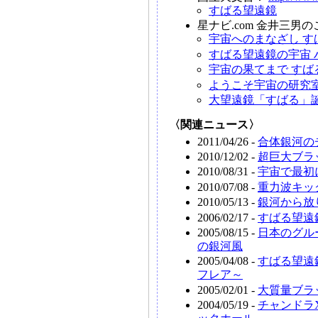
すばる望遠鏡
星ナビ.com 金井三男
宇宙へのまなざし す
すばる望遠鏡の宇宙 
宇宙の果てまで すば
ようこそ宇宙の研究
大望遠鏡「すばる」
〈関連ニュース〉
2011/04/26 -
合体銀河の
2010/12/02 -
超巨大ブラ
2010/08/31 -
宇宙で最初
2010/07/08 -
重力波キッ
2010/05/13 -
銀河から放
2006/02/17 -
すばる望遠
2005/08/15 -
日本のグル
の銀河風
2005/04/08 -
すばる望遠
フレア～
2005/02/01 -
大質量ブラ
2004/05/19 -
チャンドラ