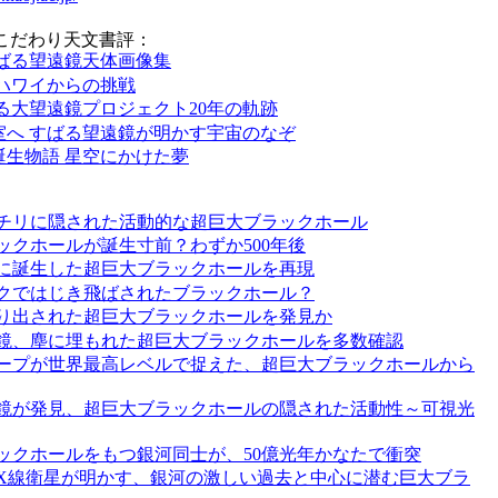
のこだわり天文書評：
ばる望遠鏡天体画像集
ハワイからの挑戦
る大望遠鏡プロジェクト20年の軌跡
室へ すばる望遠鏡が明かす宇宙のなぞ
誕生物語 星空にかけた夢
チリに隠された活動的な超巨大ブラックホール
ックホールが誕生寸前？わずか500年後
に誕生した超巨大ブラックホールを再現
クではじき飛ばされたブラックホール？
り出された超巨大ブラックホールを発見か
鏡、塵に埋もれた超巨大ブラックホールを多数確認
ープが世界最高レベルで捉えた、超巨大ブラックホールから
鏡が発見、超巨大ブラックホールの隠された活動性～可視光
ックホールをもつ銀河同士が、50億光年かなたで衝突
X線衛星が明かす、銀河の激しい過去と中心に潜む巨大ブラ