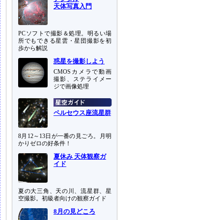
天体写真入門
PCソフトで撮影＆処理。明るい場
所でもできる星雲・星団撮影を初
歩から解説
惑星を撮影しよう
CMOSカメラで動画
撮影、ステライメー
ジで画像処理
ペルセウス座流星群
8月12～13日が一番の見ごろ。月明
かりゼロの好条件！
夏休み 天体観察ガ
イド
夏の大三角、天の川、流星群、星
空撮影。初級者向けの観察ガイド
8月の見どころ