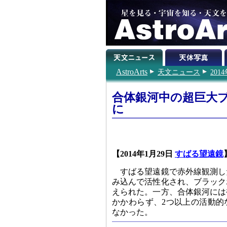
AstroArts
天文ニュース
201
合体銀河中の超巨大
に
【2014年1月29日
すばる望遠鏡
すばる望遠鏡で赤外線観測し
み込んで活性化され、ブラック
えられた。一方、合体銀河には
かかわらず、2つ以上の活動的
なかった。