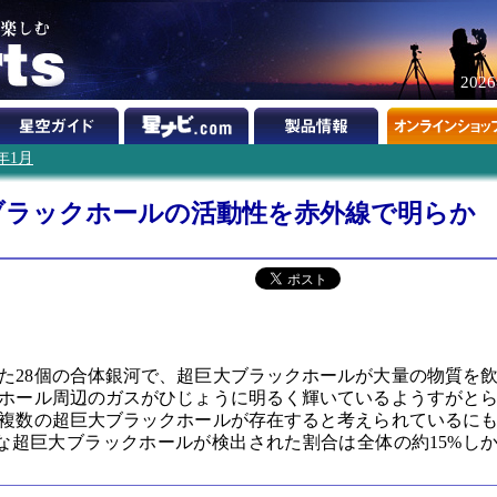
202
4年1月
ブラックホールの活動性を赤外線で明らか
】
た28個の合体銀河で、超巨大ブラックホールが大量の物質を
ホール周辺のガスがひじょうに明るく輝いているようすがと
複数の超巨大ブラックホールが存在すると考えられているに
な超巨大ブラックホールが検出された割合は全体の約15%し