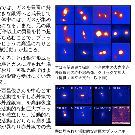
論では、ガスを豊富に持
大きな銀河へと成長して
合体中には、ガスが集め
発になる。また、元の銀
0万倍以上の質量を持つ超
落ち込むことで、ブラッ
ひじょうに高温になりと
核活動」が起こる。
解することは銀河形成を
の塵とガスに埋もれた場
すばる望遠鏡で撮影した合体中の大光度赤
ており、可視光線ではよ
外線銀河の赤外線画像。クリックで拡大
収の影響を受けにくい赤
（提供：国立天文台、以下同）
る。
今西昌俊さんを中心とす
た活動性を示し赤外線で
赤外線銀河」を高解像度
た活動的な超巨大ブラッ
法を確立した。活動的な
成活動はどちらも塵を温
率が異なり赤外線での光
塵に埋もれた活動的な超巨大ブラックホー