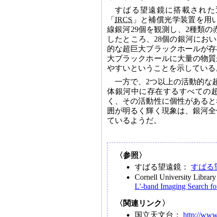
すばる望遠鏡に搭載された
「
IRCS
」と補償光学装置を用
線銀河29個を観測し、2種類
したところ、28個の銀河にお
的な超巨大ブラックホールが存
大ブラックホールに大量の物質
やすいということを示している
一方で、2つ以上の活動的な
体銀河中に存在するすべての
く、その活動性に個性があると
囲が明るく輝く現象は、銀河全
ているようだ。
〈参照〉
すばる望遠鏡：
すばる
Cornell University Libra
L'-band Imaging Search f
〈関連リンク〉
国立天文台：
http://www.