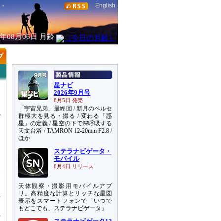
English
6年08月06日
月齢
星ナビ
2026年9月号
8月5日 発売
「宇宙兄弟」最終回 / 新月のペルセ
群極大を見る・撮る / 変わる「惑
星」の定義 / 星空の下で深呼吸する
天文台浴 / TAMRON 12-20mm F2.8 /
ほか
ステラナビゲータ・
モバイル
飲
8月4日 リリース
ら
も
天体観察・撮影用モバイルアプ
リ。高精度な計算とリッチな星図
か
表示をスマートフォンで「いつで
もどこでも、ステラナビゲータ」