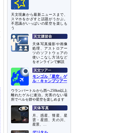
天文現象から最新ニュースまで、
スマホをかざすと話題がうかぶ。
不思議がいっぱいの星空を楽しも
う
巨
れ
天体写真撮影や画像
処理、アストロアー
合
ツのソフトウェアの
な
使いこなし方法など
周
をオンラインで解説
っ
モンゴル「星空」ゲ
ル・キャンプツアー
ウランバートルから西へ250km以上
離れたゲルに連泊。光害のない場
所でペルセ群や星空を楽しめます
月、惑星、彗星、星
雲・星団、天の川、
星景、…
デジタル