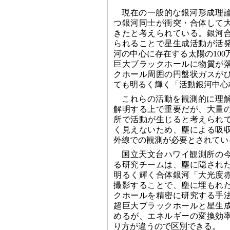
現在の一般的な銀河形成理
つ銀河同士が衝突・合体して
きたと考えられている。銀河
られることで星生成活動が活
河の中心に存在する太陽の10
巨大ブラックホールに物質が
クホール周囲の円盤状ガスが
ても明るく輝く「活動銀河中心
これらの活動を観測的に理
解明する上で重要だが、大量
所で活動が生じると考えられ
く見えないため、塵による吸
外線での観測が必要とされてい
国立天文台ハワイ観測所の
る研究チームは、塵に隠され
明るく輝く合体銀河「大光度
撮影することで、塵に埋もれ
クホールを精密に研究する手
超巨大ブラックホールと星生
めるが、エネルギーの変換効
り方が違うので区別できる。