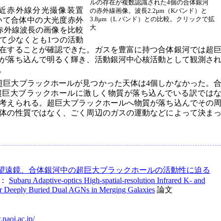
ルの存在が複数認識された4個の合体銀河
近赤外線分光撮像装置
の赤外線画像。波長2.2μm（Kバンド）と
3.8μm（L バンド）との比較。クリックで拡
いて合体中の大光度赤外
大
の赤外線波長の画像を比較
いて少なくとも1つの活動
在することが確認できた。ガスを豊富に持つ合体銀河では超
が落ち込んで明るく輝き、活動銀河中心核活動として観測さ
。
超巨大ブラックホールが見つかった天体は4個しかなかった。
超巨大ブラックホールに激しく物質が落ち込んでいる訳では
考えられる。超巨大ブラックホールへ物質が落ち込んでその
体の性質ではなく、ごく周辺のガスの運動などによって決ま
望遠鏡、合体銀河中の超巨大ブラックホールの活動性に迫る
ry：
Subaru Adaptive-optics High-spatial-resolution Infrared K- and
or Deeply Buried Dual AGNs in Merging Galaxies
論文
naoj.ac.jp/