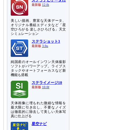
ステラナビゲータ12
最新版
12.0i
美しい描画、豊富な天体データ、
オリジナル番組エディタなど「星
空ひろがる 楽しさひろげる」天文
シミュレーション
ステラショット3
最新版
3.0o
純国産のオールインワン天体撮影
ソフトがパワーアップ。ライブス
タックやオートフォーカスなど新
機能も搭載
ステライメージ10
最新版
10.0f
天体画像に埋もれた微細な情報を
最大限に引き出し、不要なノイズ
は徹底的に除去して美しい天体写
真に仕上げる
星空ナビ