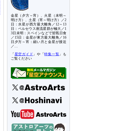
金星（夕方～宵）、火星（未明～
明け方）、土星（宵～明け方）／2
日：水星が西方最大離角／12～13
日：ペルセウス座流星群が極大／1
3日未明：スペインなどで皆既日食
／15日：金星が東方最大離角／16
日夕方～宵：細い月と金星が接近
／…
「
星空ガイド
」や「
特集一覧
」も
ご覧ください