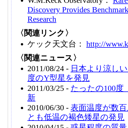
W.M.Keck Observatory：
Rare
Discovery Provides Benchmark 
Research
〈関連リンク〉
ケック天文台：
http://www.k
〈関連ニュース〉
2011/08/24 -
日本より涼しい
度のY型星を発見
2011/03/25 -
たったの100
新
2010/06/30 -
表面温度が数百
とも低温の褐色矮星の発見
2010/04/15 -
惑星程度の質量