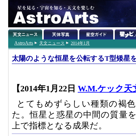
AstroArts
天文ニュース
2014年1月
太陽のような恒星を公転するT型矮星
【2014年1月22日
W.M.ケック天
とてもめずらしい種類の褐色
た。恒星と惑星の中間の質量
上で指標となる成果だ。