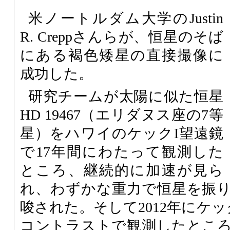
米ノートルダム大学のJustin
R. Creppさんらが、恒星のそば
にある褐色矮星の直接撮像に
成功した。
研究チームが太陽に似た恒星
HD 19467（エリダヌス座の7等
星）をハワイのケックI望遠鏡
で17年間にわたって観測した
ところ、継続的に加速が見ら
れ、わずかな重力で恒星を振
唆された。そして2012年にケッ
コントラストで観測したとこ