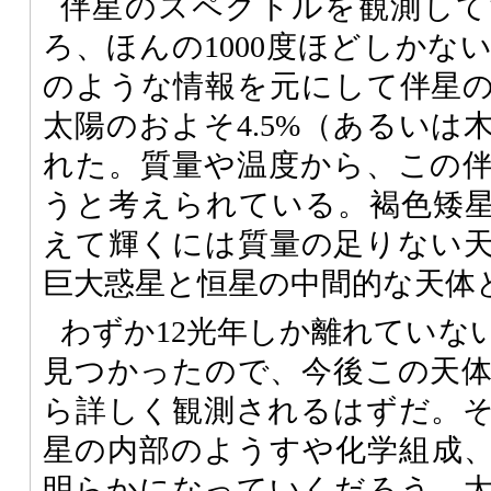
伴星のスペクトルを観測して
ろ、ほんの1000度ほどしかな
のような情報を元にして伴星
太陽のおよそ4.5%（あるいは
れた。質量や温度から、この
うと考えられている。褐色矮
えて輝くには質量の足りない
巨大惑星と恒星の中間的な天体
わずか12光年しか離れていな
見つかったので、今後この天
ら詳しく観測されるはずだ。
星の内部のようすや化学組成
明らかになっていくだろう。