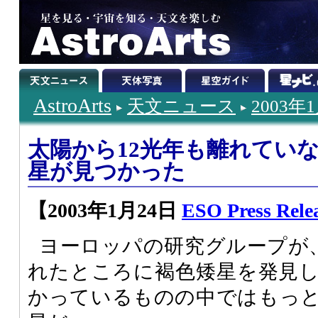
AstroArts
天文ニュース
2003年
太陽から12光年も離れてい
星が見つかった
【2003年1月24日
ESO Press Rele
ヨーロッパの研究グループが、
れたところに褐色矮星を発見
かっているものの中ではもっ