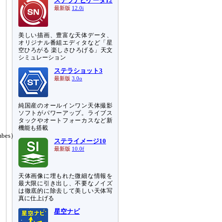
ステラナビゲータ12
最新版
12.0i
美しい描画、豊富な天体データ、
オリジナル番組エディタなど「星
空ひろがる 楽しさひろげる」天文
シミュレーション
ステラショット3
最新版
3.0o
純国産のオールインワン天体撮影
ソフトがパワーアップ。ライブス
タックやオートフォーカスなど新
機能も搭載
mbes）
ステライメージ10
最新版
10.0f
天体画像に埋もれた微細な情報を
最大限に引き出し、不要なノイズ
は徹底的に除去して美しい天体写
真に仕上げる
星空ナビ