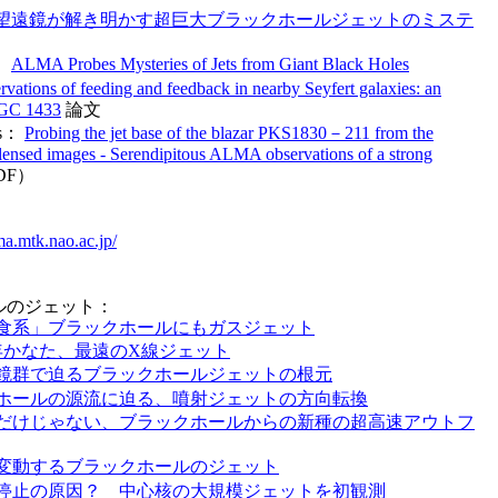
望遠鏡が解き明かす超巨大ブラックホールジェットのミステ
：
ALMA Probes Mysteries of Jets from Giant Black Holes
ations of feeding and feedback in nearby Seyfert galaxies: an
NGC 1433
論文
cs：
Probing the jet base of the blazar PKS1830－211 from the
ts lensed images - Serendipitous ALMA observations of a strong
DF）
lma.mtk.nao.ac.jp/
ルのジェット：
食系」ブラックホールにもガスジェット
光年かなた、最遠のX線ジェット
鏡群で迫るブラックホールジェットの根元
ホールの源流に迫る、噴射ジェットの方向転換
だけじゃない、ブラックホールからの新種の超高速アウトフ
変動するブラックホールのジェット
停止の原因？ 中心核の大規模ジェットを初観測