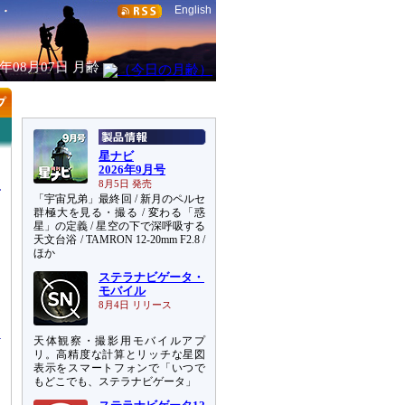
English
6年08月07日
月齢
星ナビ
2026年9月号
8月5日 発売
「宇宙兄弟」最終回 / 新月のペルセ
群極大を見る・撮る / 変わる「惑
星」の定義 / 星空の下で深呼吸する
天文台浴 / TAMRON 12-20mm F2.8 /
ほか
ステラナビゲータ・
出
モバイル
と
8月4日 リリース
天体観察・撮影用モバイルアプ
リ。高精度な計算とリッチな星図
表示をスマートフォンで「いつで
もどこでも、ステラナビゲータ」