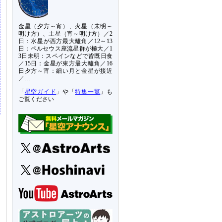
金星（夕方～宵）、火星（未明～
明け方）、土星（宵～明け方）／2
日：水星が西方最大離角／12～13
日：ペルセウス座流星群が極大／1
3日未明：スペインなどで皆既日食
／15日：金星が東方最大離角／16
日夕方～宵：細い月と金星が接近
／…
「
星空ガイド
」や「
特集一覧
」も
ご覧ください