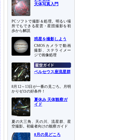
天体写真入門
PCソフトで撮影＆処理。明るい場
所でもできる星雲・星団撮影を初
歩から解説
惑星を撮影しよう
CMOSカメラで動画
撮影、ステライメー
ジで画像処理
ペルセウス座流星群
8月12～13日が一番の見ごろ。月明
かりゼロの好条件！
夏休み 天体観察ガ
イド
夏の大三角、天の川、流星群、星
空撮影。初級者向けの観察ガイド
8月の見どころ