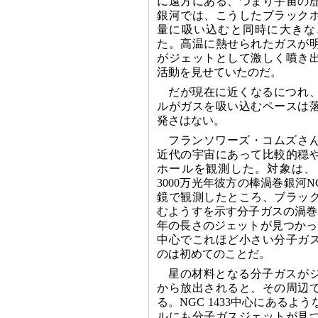
に遠方にある、つまり宇宙の
銀河では、こうしたブラック
量に吸い込むと同時に大きな
た。高温に熱せられたガスが
がジェットとして激しく噴き
活動を見せていたのだ。
だが現在に近くなるにつれ
ルがガスを吸い込むペースは
発さはない。
フランソワーズ・コムズさ
近代の宇宙にあって比較的穏
ホールを観測した。対象は、
3000万光年彼方の棒渦巻銀河NG
鏡で観測したところ、ブラッ
むようすを示す分子ガスの渦巻
年の長さのジェットが見つかっ
中心でこれほど小さい分子ガ
のは初めてのことだ。
星の材料となる分子ガスが
から放出されると、その周辺
る。NGC 1433中心にあるよ
ルにも分子ガスジェットが見