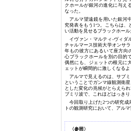
クホールが銀河の進化に与え
なった。
アルマ望遠鏡を用いた銀河
究発表をもう1つ。こちらは、
い活動を見せるブラックホール
イヴァン・マルティ‐ヴィダ
チャルマース技術大学オンサラ
年もの彼方にあるいて座方向の銀河P
心ブラックホールを別の目的
偶然にも、ジェットの根元に
ェットが瞬間的に激しくなるよ
アルマで見えるのは、サブミ
ということでガンマ線観測衛星
とした変化の兆候がとらえられ
ブミリ波で、これほどはっきり
今回取り上げた2つの研究成
トの観測研究において、アルマ
〈参照〉