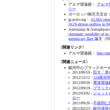
アルマ望遠鏡：
アルマ
リー
ヨーロッパ南天天文台
jp.arxiv.org：
ALMA observ
AGN-driven outflow in 
Astronomy & Astrophysi
chromatic variability of i
gamma-ray flare
論文（P
〈関連リンク〉
アルマ望遠鏡：
http://a
〈関連ニュース〉
銀河中心ブラックホー
2013/09/10 -
巨大「草
2012/12/12 -
124億
2012/09/28 -
電波望遠
2012/09/19 -
ブラック
2012/03/02 -
ジェット
ロー
2011/09/26 -
不規則に
2011/02/23 -
銀河成長