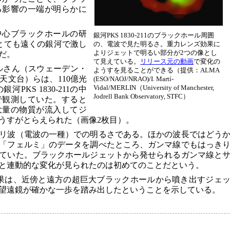
る影響の一端が明らかに
中心ブラックホールの研
銀河PKS 1830-211のブラックホール周囲
とても遠くの銀河で激し
の、電波で見た明るさ。重力レンズ効果に
よりジェットで明るい部分が2つの像とし
だ。
て見えている。
リリース元の動画
で変化の
ルさん（スウェーデン・
ようすを見ることができる（提供：ALMA
天文台）らは、110億光
(ESO/NAOJ/NRAO)/I. Martí-
Vidal/MERLIN（University of Manchester,
KS 1830-211の中
Jodrell Bank Observatory, STFC）
で観測していた。すると
大量の物質が流入してジ
うすがとらえられた（画像2枚目）。
リ波（電波の一種）での明るさである。ほかの波長ではどう
「フェルミ」のデータを調べたところ、ガンマ線でもはっき
ていた。ブラックホールジェットから発せられるガンマ線と
と連動的な変化が見られたのは初めてのことだという。
果は、近傍と遠方の超巨大ブラックホールから噴き出すジェ
望遠鏡が確かな一歩を踏み出したということを示している。