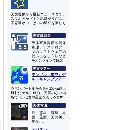
天文現象から最新ニュースまで、
スマホをかざすと話題がうかぶ。
不思議がいっぱいの星空を楽しも
う
天体写真撮影や画像
処理、アストロアー
ツのソフトウェアの
使いこなし方法など
をオンラインで解説
モンゴル「星空」ゲ
か
ル・キャンプツアー
り
サ
ウランバートルから西へ250km以上
離れたゲルに連泊。光害のない場
所でペルセ群や星空を楽しめます
ッ
月、惑星、彗星、星
雲・星団、天の川、
星景、…
デジタル