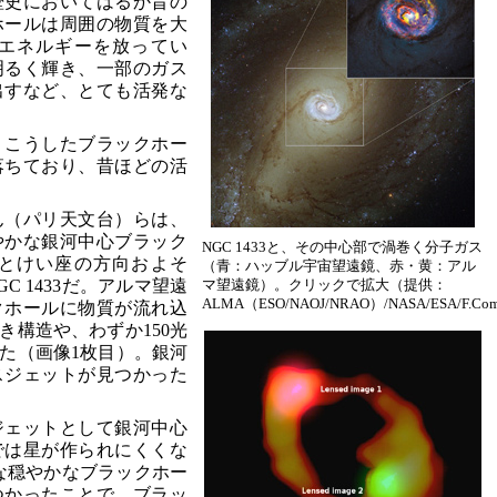
歴史においてはるか昔の
ホールは周囲の物質を大
エネルギーを放ってい
明るく輝き、一部のガス
出すなど、とても活発な
、こうしたブラックホー
落ちており、昔ほどの活
ん（パリ天文台）らは、
やかな銀河中心ブラック
NGC 1433と、その中心部で渦巻く分子ガス
とけい座の方向およそ
（青：ハッブル宇宙望遠鏡、赤・黄：アル
C 1433だ。アルマ望遠
マ望遠鏡）。クリックで拡大（提供：
ALMA（ESO/NAOJ/NRAO）/NASA/ESA/F.Co
クホールに物質が流れ込
き構造や、わずか150光
た（画像1枚目）。銀河
スジェットが見つかった
ジェットとして銀河中心
では星が作られにくくな
うな穏やかなブラックホー
つかったことで、ブラッ