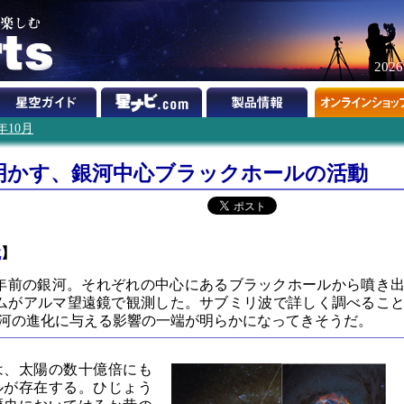
202
3年10月
明かす、銀河中心ブラックホールの活動
鏡
】
0億年前の銀河。それぞれの中心にあるブラックホールから噴き
ムがアルマ望遠鏡で観測した。サブミリ波で詳しく調べるこ
河の進化に与える影響の一端が明らかになってきそうだ。
は、太陽の数十億倍にも
ルが存在する。ひじょう