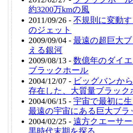
約3200万kmの風
2011/09/26 -
不規則に変動す
のジェット
2009/09/04 -
最遠の超巨大ブ
える銀河
2009/08/13 -
数億年のダイエ
ブラックホール
2004/12/07 -
ビッグバンから
存在した、大質量ブラック
2004/06/15 -
宇宙で最初に生
最遠の宇宙にある巨大ブラ
2004/02/25 -
遠方クエーサー
黒時代末期を探る