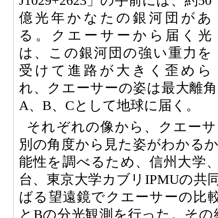
J1029+2623」の手前には、約50
億光年かなたの銀河団があ
る。クエーサーから届く光
は、この銀河団の強い重力を
受けて進路が大きく歪めら
れ、クエーサーの姿は最大離角が
A、B、Cとして地球に届く。
それぞれの像から、クエーサ
別の角度から見た姿がわかる
能性を調べるため、信州大学
台、東京大学カブリIPMUの共
ばる望遠鏡でクエーサーの比
とBの分光観測を行った。その