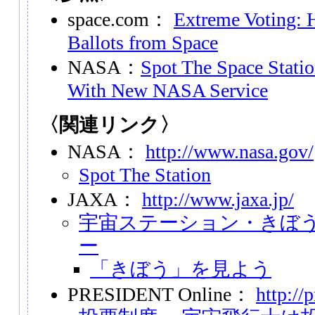
space.com：
Extreme Voting: 
Ballots from Space
NASA：
Spot The Space Stati
With New NASA Service
〈関連リンク〉
NASA：
http://www.nasa.gov/
Spot The Station
JAXA：
http://www.jaxa.jp/
宇宙ステーション・きぼ
ー
「きぼう」を見よう
PRESIDENT Online：
http://p