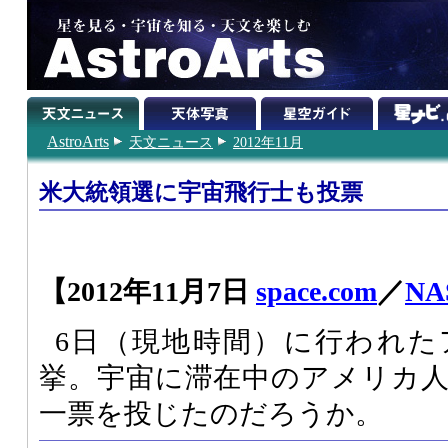
AstroArts
天文ニュース
2012年11月
米大統領選に宇宙飛行士も投票
【2012年11月7日
space.com
／
NA
6日（現地時間）に行われた
挙。宇宙に滞在中のアメリカ
一票を投じたのだろうか。