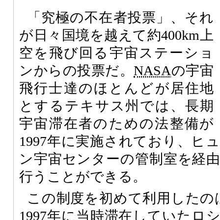
「究極の不在者投票」、それ
が日々国境を越えて約400km上
空を飛び回る宇宙ステーショ
ンからの投票だ。
NASA
の宇宙
飛行士達のほとんどが居住地
とするテキサス州では、長期
宇宙滞在者のための法整備が
1997年に実施されており、ヒ
ン宇宙センターの管制室を経
行うことができる。
この制度を初めて利用したのはDa
1997年に当時滞在していたロ