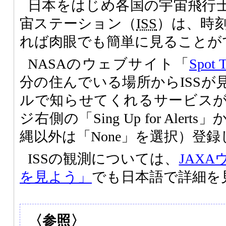
日本をはじめ各国の宇宙飛行
宙ステーション（
ISS
）は、時
れば肉眼でも簡単に見ることが
NASAのウェブサイト「
Spot T
分の住んでいる場所からISSが
ルで知らせてくれるサービス
ジ右側の「Sing Up for Ale
縄以外は「None」を選択）登
ISSの観測については、
JAX
を見よう」
でも日本語で詳細を
〈参照〉