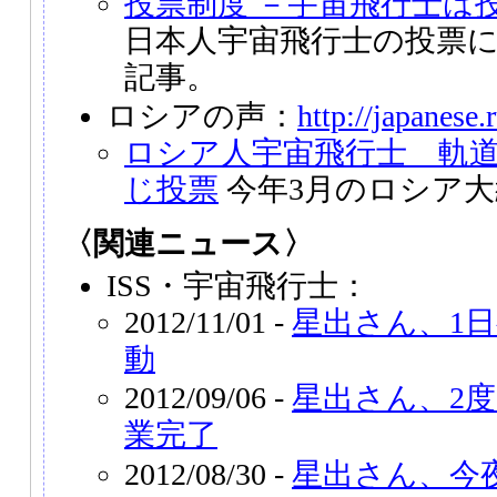
投票制度 －宇宙飛行士は
日本人宇宙飛行士の投票につ
記事。
ロシアの声：
http://japanese.r
ロシア人宇宙飛行士 軌
じ投票
今年3月のロシア大
〈関連ニュース〉
ISS・宇宙飛行士：
2012/11/01 -
星出さん、1
動
2012/09/06 -
星出さん、2
業完了
2012/08/30 -
星出さん、今夜