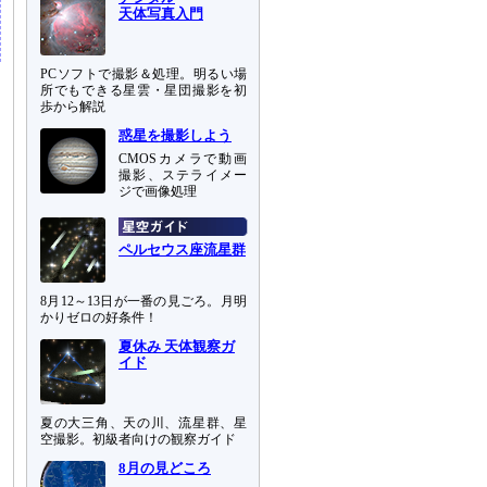
天体写真入門
PCソフトで撮影＆処理。明るい場
所でもできる星雲・星団撮影を初
歩から解説
惑星を撮影しよう
CMOSカメラで動画
撮影、ステライメー
ジで画像処理
ペルセウス座流星群
8月12～13日が一番の見ごろ。月明
かりゼロの好条件！
夏休み 天体観察ガ
イド
夏の大三角、天の川、流星群、星
空撮影。初級者向けの観察ガイド
8月の見どころ