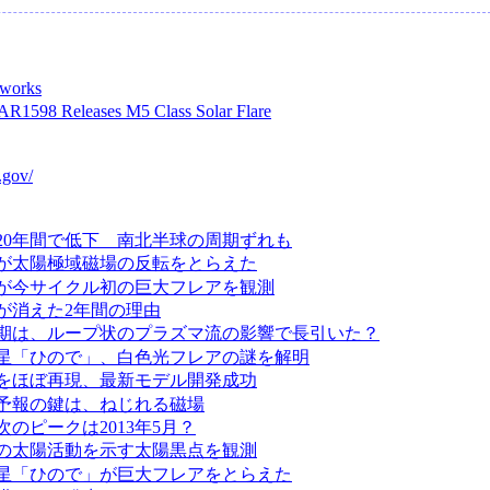
eworks
R1598 Releases M5 Class Solar Flare
.gov/
20年間で低下 南北半球の周期ずれも
が太陽極域磁場の反転をとらえた
が今サイクル初の巨大フレアを観測
が消えた2年間の理由
期は、ループ状のプラズマ流の影響で長引いた？
星「ひので」、白色光フレアの謎を解明
をほぼ再現、最新モデル開発成功
予報の鍵は、ねじれる磁場
のピークは2013年5月？
の太陽活動を示す太陽黒点を観測
星「ひので」が巨大フレアをとらえた