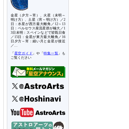
金星（夕方～宵）、火星（未明～
明け方）、土星（宵～明け方）／2
日：水星が西方最大離角／12～13
日：ペルセウス座流星群が極大／1
3日未明：スペインなどで皆既日食
／15日：金星が東方最大離角／16
日夕方～宵：細い月と金星が接近
／…
「
星空ガイド
」や「
特集一覧
」も
ご覧ください