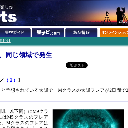
202
2年10月
続、同じ領域で発生
／
（２）
】
なると予想されている太陽で、Mクラスの太陽フレアが2日間で
時間、以下同）にM9クラ
にはM5クラスのフレア
た。Mクラスのフレアは