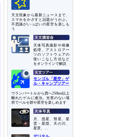
天文現象から最新ニュースまで、
スマホをかざすと話題がうかぶ。
不思議がいっぱいの星空を楽しも
う
天体写真撮影や画像
処理、アストロアー
ツのソフトウェアの
使いこなし方法など
をオンラインで解説
モンゴル「星空」ゲ
ル・キャンプツアー
ウランバートルから西へ250km以上
離れたゲルに連泊。光害のない場
所でペルセ群や星空を楽しめます
月、惑星、彗星、星
雲・星団、天の川、
星景、…
デジタル