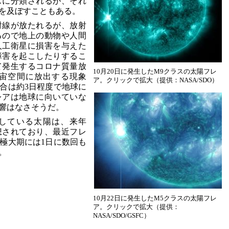
スに分類されるが、それ
を及ぼすこともある。
射線が放たれるが、放射
るので地上の動物や人間
人工衛星に損害を与えた
障害を起こしたりするこ
て発生するコロナ質量放
10月20日に発生したM9クラスの太陽フレ
宇宙空間に放出する現象
ア。クリックで拡大（提供：NASA/SDO）
合は約3日程度で地球に
レアは地球に向いていな
響はなさそうだ。
動している太陽は、来年
予想されており、最近フレ
極大期には1日に数回も
。
10月22日に発生したM5クラスの太陽フレ
ア。クリックで拡大（提供：
NASA/SDO/GSFC）