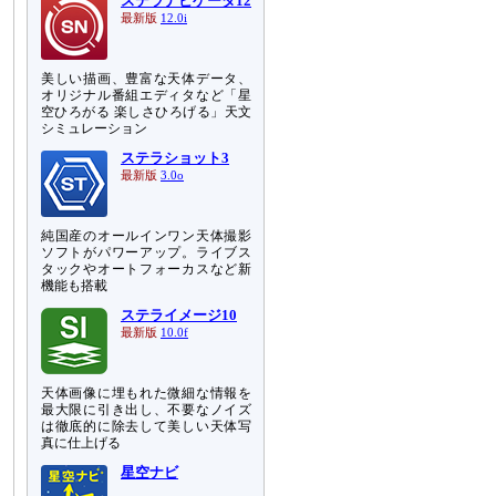
ステラナビゲータ12
最新版
12.0i
美しい描画、豊富な天体データ、
オリジナル番組エディタなど「星
空ひろがる 楽しさひろげる」天文
シミュレーション
ステラショット3
最新版
3.0o
純国産のオールインワン天体撮影
ソフトがパワーアップ。ライブス
タックやオートフォーカスなど新
機能も搭載
ステライメージ10
最新版
10.0f
天体画像に埋もれた微細な情報を
最大限に引き出し、不要なノイズ
は徹底的に除去して美しい天体写
真に仕上げる
星空ナビ