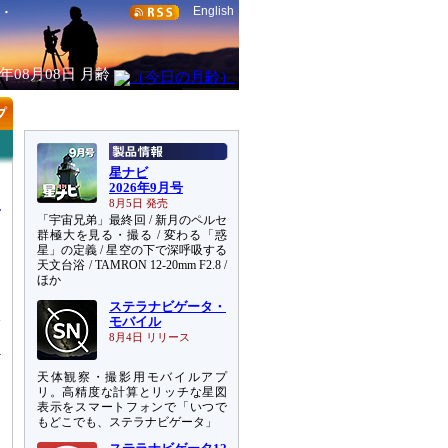
English
6年08月08日
月齢
星ナビ
2026年9月号
8月5日 発売
「宇宙兄弟」最終回 / 新月のペルセ
群極大を見る・撮る / 変わる「惑
星」の定義 / 星空の下で深呼吸する
天文台浴 / TAMRON 12-20mm F2.8 /
ほか
ステラナビゲータ・
2
モバイル
8月4日 リリース
天体観察・撮影用モバイルアプ
リ。高精度な計算とリッチな星図
表示をスマートフォンで「いつで
もどこでも、ステラナビゲータ」