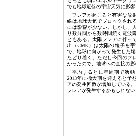
もっとも弱いエネルギークラ
でも地球近傍の宇宙天気に影響
フレアが起こると有害な放
線は地球大気でブロックされ
には影響が少ない。しかし、
り数分間から数時間続く電波
ともある。太陽フレアに伴っ
出（CME）は太陽の粒子を
で、地球に向かって発生した場
たどり着く。ただし今回のフ
かったので、地球への直接の影
平均すると11年周期で活
2013年に極大期を迎えると
アの発生回数が増加している。
フレアが発生するかもしれない