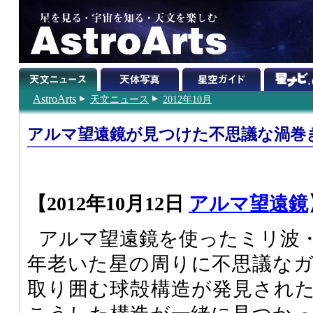
AstroArts
天文ニュース
2012年10月
アルマ望遠鏡が見つけた不思議な渦巻
【2012年10月12日
アルマ望遠鏡
アルマ望遠鏡を使ったミリ波
年老いた星の周りに不思議な
取り囲む球殻構造が発見され