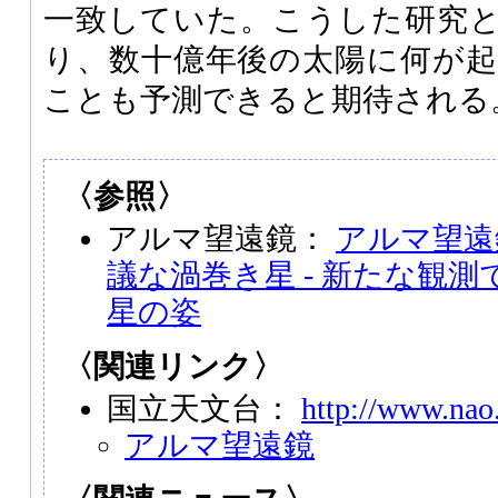
一致していた。こうした研究
り、数十億年後の太陽に何が
ことも予測できると期待される
〈参照〉
アルマ望遠鏡：
アルマ望遠
議な渦巻き星 - 新たな観
星の姿
〈関連リンク〉
国立天文台：
http://www.nao.
アルマ望遠鏡