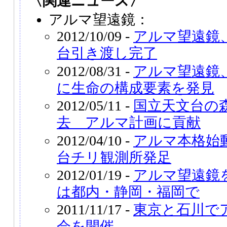
〈関連ニュース〉
アルマ望遠鏡：
2012/10/09 -
アルマ望遠鏡
台引き渡し完了
2012/08/31 -
アルマ望遠鏡
に生命の構成要素を発見
2012/05/11 -
国立天文台の
去 アルマ計画に貢献
2012/04/10 -
アルマ本格始
台チリ観測所発足
2012/01/19 -
アルマ望遠鏡
は都内・静岡・福岡で
2011/11/17 -
東京と石川で
会を開催