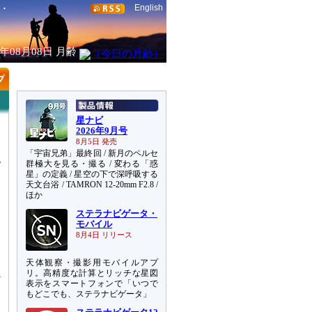
English
6年08月08日
月齢
星ナビ
2026年9月号
8月5日 発売
「宇宙兄弟」最終回 / 新月のペルセ
群極大を見る・撮る / 変わる「惑
星」の定義 / 星空の下で深呼吸する
天文台浴 / TAMRON 12-20mm F2.8 /
ほか
ステラナビゲータ・
モバイル
、
8月4日 リリース
を
天体観察・撮影用モバイルアプ
リ。高精度な計算とリッチな星図
表示をスマートフォンで「いつで
もどこでも、ステラナビゲータ」