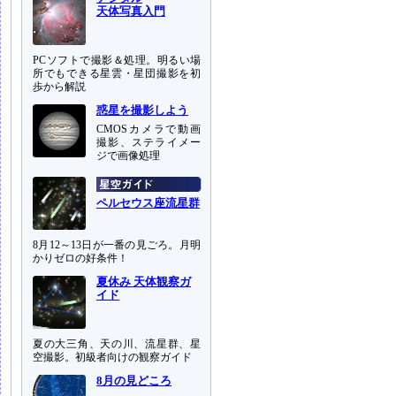
天体写真入門
PCソフトで撮影＆処理。明るい場
所でもできる星雲・星団撮影を初
歩から解説
惑星を撮影しよう
CMOSカメラで動画
撮影、ステライメー
ジで画像処理
ペルセウス座流星群
8月12～13日が一番の見ごろ。月明
かりゼロの好条件！
夏休み 天体観察ガ
イド
夏の大三角、天の川、流星群、星
空撮影。初級者向けの観察ガイド
8月の見どころ