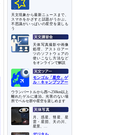
集
遠
天文現象から最新ニュースまで、
スマホをかざすと話題がうかぶ。
不思議がいっぱいの星空を楽しも
う
天体写真撮影や画像
処理、アストロアー
ツのソフトウェアの
使いこなし方法など
をオンラインで解説
モンゴル「星空」ゲ
ル・キャンプツアー
ウランバートルから西へ250km以上
離れたゲルに連泊。光害のない場
所でペルセ群や星空を楽しめます
月、惑星、彗星、星
雲・星団、天の川、
星景、…
デジタル