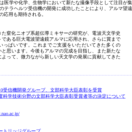
は医学や化学、生物学において新たな撮像手段として注目が
のテラヘルツ受信機の開発に成功したことにより、アルマ望
の応用も期待される。
てきた窒化ニオブ系超伝導ミキサーの研究が、電波天文学史
トである巨大電波望遠鏡アルマに応用され、さらに賞まで
いっぱいです。これまでご支援をいただいてきた多くの
いと思います。今後もアルマの完成を目指し、また新たな
によって、微力ながら新しい天文学の発展に貢献してきた
10受信機開発グループ、文部科学大臣表彰を受賞
年度科学技術分野の文部科学大臣表彰受賞者等の決定について
.nao.ac.jp/
カートリッジグループ