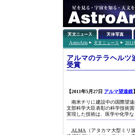
AstroArts
天文ニュース
201
アルマのテラヘルツ
受賞
【2011年5月27日
アルマ望遠鏡
南米チリに建設中の国際望遠
文部科学大臣表彰の科学技術賞
実現した技術は、医学や化学な
ALMA
（アタカマ大型ミリ