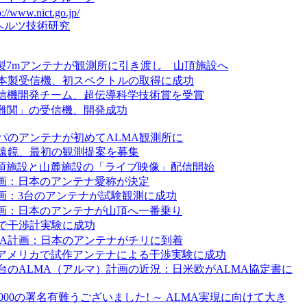
p://www.nict.go.jp/
ヘルツ技術研究
本製7mアンテナが観測所に引き渡し 山頂施設へ
本製受信機、初スペクトルの取得に成功
受信機開発チーム、超伝導科学技術賞を受賞
最難関」の受信機、開発成功
パのアンテナが初めてALMA観測所に
遠鏡、最初の観測提案を募集
山頂施設と山麓施設の「ライブ映像」配信開始
計画：日本のアンテナ愛称が決定
計画：3台のアンテナが試験観測に成功
計画：日本のアンテナが山頂へ一番乗り
で干渉計実験に成功
MA計画：日本のアンテナがチリに到着
、アメリカで試作アンテナによる干渉実験に成功
台のALMA（アルマ）計画の近況：日米欧がALMA協定書に
45000の署名有難うございました! ～ ALMA実現に向けて大き