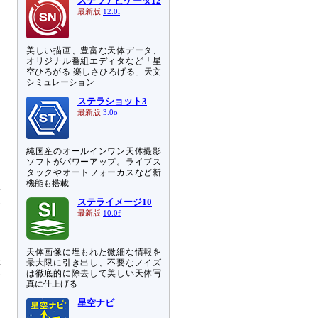
ステラナビゲータ12
最新版
12.0i
美しい描画、豊富な天体データ、
オリジナル番組エディタなど「星
空ひろがる 楽しさひろげる」天文
シミュレーション
ステラショット3
最新版
3.0o
純国産のオールインワン天体撮影
ソフトがパワーアップ。ライブス
タックやオートフォーカスなど新
機能も搭載
数
波
ステライメージ10
当
最新版
10.0f
達
天体画像に埋もれた微細な情報を
構
最大限に引き出し、不要なノイズ
は徹底的に除去して美しい天体写
サ
真に仕上げる
ア
星空ナビ