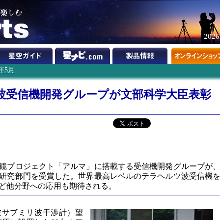
202
1年5月
波受信機開発グループが文部科学大臣表彰
】
鏡プロジェクト「アルマ」に搭載する受信機開発グループが
研究部門を受賞した。世界最高レベルのテラヘルツ波受信機
ど他分野への応用も期待される。
波サブミリ波干渉計）望