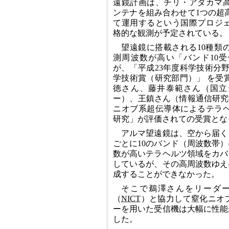
遠鏡計画は、チリ・アタカマ高
ンテナを組み合わせて1つの超
て運用するという国際プロジェ
格的な観測が予定されている。
望遠鏡に搭載される10種類
測周波数が高い「バンド10
が、「平成23年度科学技術分
学技術賞（研究部門）」 を受
徳さん、藤井泰範さん（国立
ー）、王鎮さん（情報通信研究
ニオブ系超伝導体によるテラ
研究」が評価されての受賞とな
アルマ望遠鏡は、空から届く
ごとに10のバンド（周波数帯
数が高いテラヘルツ領域をカバ
しているが、その高周波数ゆえ
成することができなかった。
そこで鵜澤さんをリーダー
（
NICT
）と協力して窒化ニオ
ーを用いた受信機は大幅に性能
した。