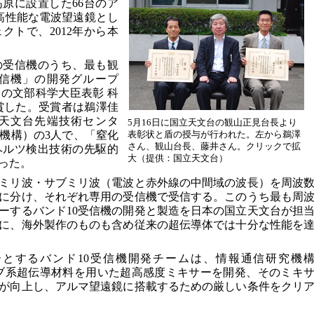
原に設置した66台のア
高性能な電波望遠鏡とし
クトで、2012年から本
の受信機のうち、最も観
受信機」の開発グループ
野の文部科学大臣表彰 科
賞した。受賞者は鵜澤佳
天文台先端技術センタ
5月16日に国立天文台の観山正見台長より
機構）の3人で、「窒化
表彰状と盾の授与が行われた。左から鵜澤
さん、観山台長、藤井さん。クリックで拡
ヘルツ検出技術の先駆的
大（提供：国立天文台）
った。
ミリ波・サブミリ波（電波と赤外線の中間域の波長）を周波
）に分け、それぞれ専用の受信機で受信する。このうち最も周
ーするバンド10受信機の開発と製造を日本の国立天文台が担
に、海外製作のものも含め従来の超伝導体では十分な性能を
とするバンド10受信機開発チームは、情報通信研究機
ブ系超伝導材料を用いた超高感度ミキサーを開発、そのミキ
が向上し、アルマ望遠鏡に搭載するための厳しい条件をクリ