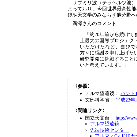
サブミリ波（テラヘルツ波）
まっており、今回世界最高性能
鏡や天文学のみならず他分野へ
鵜澤さんのコメント：
「約20年前から続け
上最大の国際プロジェク
いただけたなど、喜びで
方々に感謝を申し上げた
研究開発に挑戦すること
いと考えています。」
〈参照〉
アルマ望遠鏡：
バンド
文部科学省：
平成23
〈関連リンク〉
国立天文台：
http://www
アルマ望遠鏡
先端技術センター
アルマ バンド10