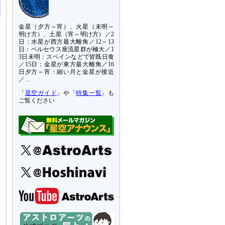
金星（夕方～宵）、火星（未明～
明け方）、土星（宵～明け方）／2
日：水星が西方最大離角／12～13
日：ペルセウス座流星群が極大／1
3日未明：スペインなどで皆既日食
／15日：金星が東方最大離角／16
日夕方～宵：細い月と金星が接近
／…
「
星空ガイド
」や「
特集一覧
」も
ご覧ください