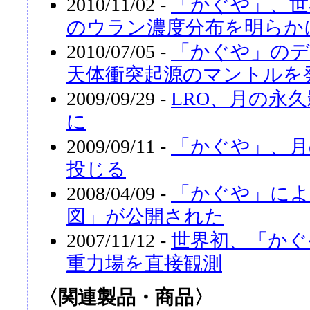
2010/11/02 -
「かぐや」、世
のウラン濃度分布を明らか
2010/07/05 -
「かぐや」のデ
天体衝突起源のマントルを
2009/09/29 -
LRO、月の永
に
2009/09/11 -
「かぐや」、月
投じる
2008/04/09 -
「かぐや」によ
図」が公開された
2007/11/12 -
世界初、「かぐ
重力場を直接観測
〈関連製品・商品〉