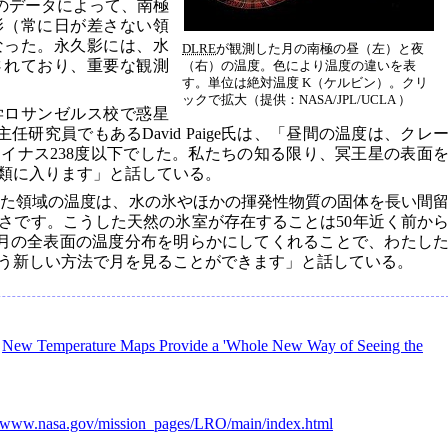
のデータによって、南極
影（常に日が差さない領
なった。永久影には、水
DLRE
が観測した月の南極の昼（左）と夜
されており、重要な観測
（右）の温度。色により温度の違いを表
す。単位は絶対温度 K（ケルビン）。クリ
ックで拡大（提供：NASA/JPL/UCLA ）
学ロサンゼルス校で惑星
主任研究員でもあるDavid Paige氏は、「昼間の温度は、クレ
イナス238度以下でした。私たちの知る限り、冥王星の表面
類に入ります」と話している。
された領域の温度は、水の氷やほかの揮発性物質の固体を長い間
さです。こうした天然の氷室が存在することは50年近く前か
月の全表面の温度分布を明らかにしてくれることで、わたし
う新しい方法で月を見ることができます」と話している。
：
New Temperature Maps Provide a 'Whole New Way of Seeing the
//www.nasa.gov/mission_pages/LRO/main/index.html