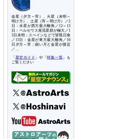
金星（夕方～宵）、火星（未明～
明け方）、土星（宵～明け方）／2
日：水星が西方最大離角／12～13
日：ペルセウス座流星群が極大／1
3日未明：スペインなどで皆既日食
／15日：金星が東方最大離角／16
日夕方～宵：細い月と金星が接近
／…
「
星空ガイド
」や「
特集一覧
」も
ご覧ください