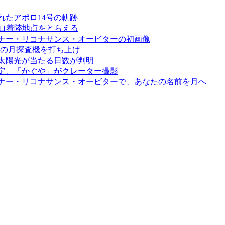
れたアポロ14号の軌跡
ポロ着陸地点をとらえる
ナー・リコナサンス・オービターの初画像
2つの月探査機を打ち上げ
太陽光が当たる日数が判明
定、「かぐや」がクレーター撮影
ナー・リコナサンス・オービターで、あなたの名前を月へ