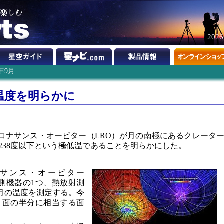
202
9年9月
温度を明らかに
コナサンス・オービター（
LRO
）が月の南極にあるクレータ
238度以下という極低温であることを明らかにした。
サンス・オービター
測機器の1つ、熱放射測
月の温度を測定する。今
月面の半分に相当する面