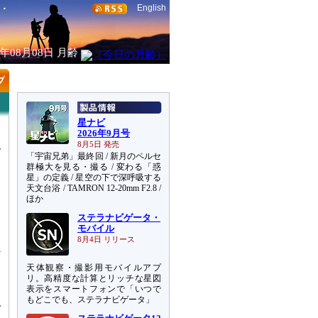
English
6年08月08日
月齢
星ナビ
2026年9月号
8月5日 発売
「宇宙兄弟」最終回 / 新月のペルセ
群極大を見る・撮る / 変わる「惑
星」の定義 / 星空の下で深呼吸する
天文台浴 / TAMRON 12-20mm F2.8 /
ほか
ステラナビゲータ・
天
モバイル
8月4日 リリース
天体観察・撮影用モバイルアプ
リ。高精度な計算とリッチな星図
表示をスマートフォンで「いつで
もどこでも、ステラナビゲータ」
で