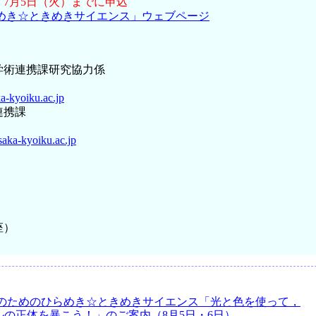
、
7月5日（火）までに申込
らめき☆ときめきサイエンス」ウェブページ
学術連携課研究協力係
a-kyoiku.ac.jp
連携課
aka-kyoiku.ac.jp
）
座）
）
のためのひらめき☆ときめきサイエンス「光と色を使って，
の正体を暴こう！」のご案内（8月5日・6日）