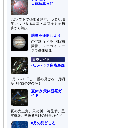
天体写真入門
PCソフトで撮影＆処理。明るい場
所でもできる星雲・星団撮影を初
歩から解説
惑星を撮影しよう
CMOSカメラで動画
撮影、ステライメー
ジで画像処理
ペルセウス座流星群
8月12～13日が一番の見ごろ。月明
かりゼロの好条件！
夏休み 天体観察ガ
イド
夏の大三角、天の川、流星群、星
空撮影。初級者向けの観察ガイド
8月の見どころ