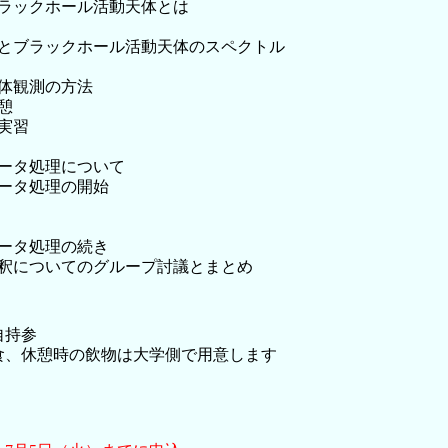
義：ブラックホール活動天体とは
実習：星とブラックホール活動天体のスペクトル
：天体観測の方法
休憩
測実習
義：データ処理について
：データ処理の開始
：データ処理の続き
結果の解釈についてのグループ討議とまとめ
自持参
昼食、休憩時の飲物は大学側で用意します