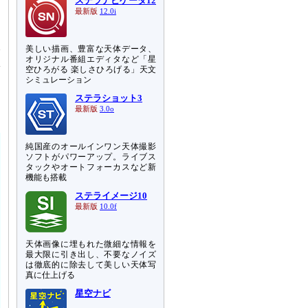
ステラナビゲータ12
を
最新版
12.0i
ら
際
美しい描画、豊富な天体データ、
オリジナル番組エディタなど「星
体
空ひろがる 楽しさひろげる」天文
シミュレーション
ステラショット3
最新版
3.0o
純国産のオールインワン天体撮影
ソフトがパワーアップ。ライブス
タックやオートフォーカスなど新
機能も搭載
ステライメージ10
最新版
10.0f
天体画像に埋もれた微細な情報を
最大限に引き出し、不要なノイズ
は徹底的に除去して美しい天体写
真に仕上げる
星空ナビ