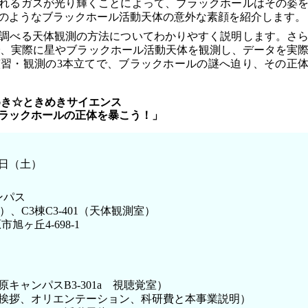
れるガスが光り輝くことによって、ブラックホールはその姿
のようなブラックホール活動天体の意外な素顔を紹介します。
調べる天体観測の方法についてわかりやすく説明します。さ
鏡で、実際に星やブラックホール活動天体を観測し、データを実
習・観測の3本立てで、ブラックホールの謎へ迫り、その正
めき☆ときめきサイエンス
ラックホールの正体を暴こう！」
6日（土）
ンパス
室）、C3棟C3-401（天体観測室）
市旭ヶ丘4-698-1
（柏原キャンパスB3-301a 視聴覚室）
開講式（挨拶、オリエンテーション、科研費と本事業説明）