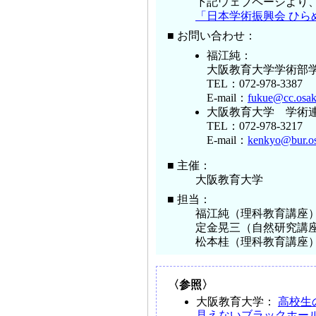
下記ウェブページより
「日本学術振興会 ひ
■ お問い合わせ：
福江純：
大阪教育大学学術部
TEL：072-978-3387
E-mail：
fukue@cc.osak
大阪教育大学 学術
TEL：072-978-3217
E-mail：
kenkyo@bur.os
■ 主催：
大阪教育大学
■ 担当：
福江純（理科教育講座
定金晃三（自然研究講
松本桂（理科教育講座
〈参照〉
大阪教育大学：
高校生
見えないブラックホール