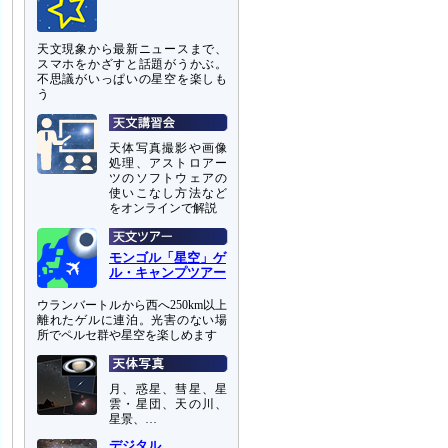
天文現象から最新ニュースまで、
スマホをかざすと話題がうかぶ。
不思議がいっぱいの星空を楽しも
う
天体写真撮影や画像
処理、アストロアー
ツのソフトウェアの
使いこなし方法など
をオンラインで解説
モンゴル「星空」ゲ
ル・キャンプツアー
ウランバートルから西へ250km以上
離れたゲルに連泊。光害のない場
所でペルセ群や星空を楽しめます
月、惑星、彗星、星
雲・星団、天の川、
星景、…
デジタル