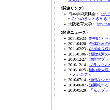
〈関連リンク〉
日本学術振興会：
http:/
ひらめき☆ときめき 
大阪教育大学：
http://o
〈関連ニュース〉
2011/05/23 -
鮮明にとら
2011/04/26 -
合体銀河の
2011/02/23 -
銀河成長停
2011/01/06 -
活動銀河の
2010/12/27 -
超巨大ブラ
2010/12/14 -
ブラックホ
2010/10/25 -
国内最大級
トメカニズム
2010/07/14 -
強烈なジェ
2010/06/07 -
逆回転する
2010/05/28 -
「光るブラ