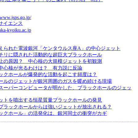
/www.jsps.go.jp/
サイエンス
saka-kyoiku.ac.jp
えられた電波銀河「ケンタウルス座A」の中心ジェット
チリに隠された活動的な超巨大ブラックホール
止の原因？ 中心核の大規模ジェットを初観測
中心核が光るわけは？ 有力説に反論
ックホールが爆発的な活動を起こす頻度は？
ールのジェットが銀河周囲のガスを暖め続ける現場
スーパーコンピュータが明かした、ブラックホールのジェッ
ットを噴出する恒星質量ブラックホールの発見
ブラックホールからは強いジェットが放出される？
ックホール」の活発化は、銀河同士の衝突がカギ