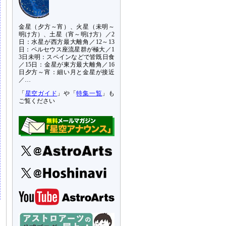
金星（夕方～宵）、火星（未明～
明け方）、土星（宵～明け方）／2
日：水星が西方最大離角／12～13
日：ペルセウス座流星群が極大／1
3日未明：スペインなどで皆既日食
／15日：金星が東方最大離角／16
日夕方～宵：細い月と金星が接近
／…
「
星空ガイド
」や「
特集一覧
」も
ご覧ください