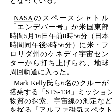
となっている。
NASA
のスペースシャトル
「エンデバー号」が米国東部
時間5月16日午前8時56分（日本
時間同午後9時56分）に米・フ
ロリダ州のケネディ宇宙セン
ターから打ち上げられ、地球
周回軌道に入った。
Mark Kelly氏ら6名のクルーが
搭乗する「STS-134」ミッシ
物質の探索、宇宙線の測定な
を探る「アルファ磁気スペク