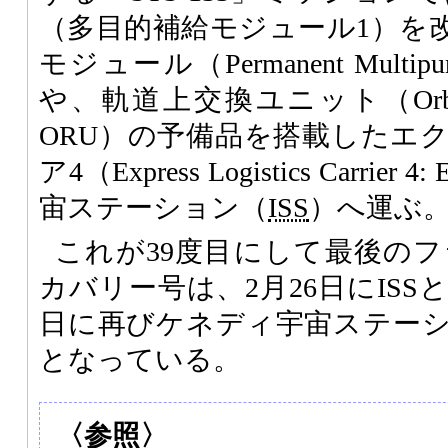
（多目的補給モジュール1）を
モジュール（Permanent Multipur
や、軌道上交換ユニット（Orbital Re
ORU）の予備品を搭載したエ
ア4（Express Logistics Carri
宙ステーション（
ISS
）へ運ぶ
これが39度目にして最後の
カバリー号は、2月26日にISS
日に再びケネディ宇宙ステー
となっている。
〈参照〉