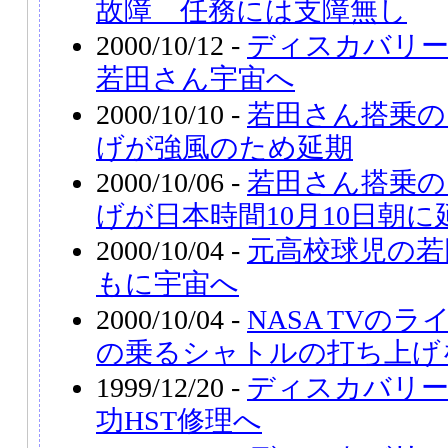
故障 任務には支障無し
2000/10/12 -
ディスカバリ
若田さん宇宙へ
2000/10/10 -
若田さん搭乗の
げが強風のため延期
2000/10/06 -
若田さん搭乗の
げが日本時間10月10日朝に
2000/10/04 -
元高校球児の若
もに宇宙へ
2000/10/04 -
NASA TVの
の乗るシャトルの打ち上げ
1999/12/20 -
ディスカバリー
功HST修理へ