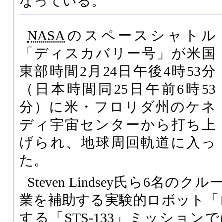
なっている。
NASA
のスペースシャトル
「ディスカバリー号」が米国
東部時間2月24日午後4時53分
（日本時間同25日午前6時53
分）に米・フロリダ州のケネ
ディ宇宙センターから打ち上
げられ、地球周回軌道に入っ
た。
Steven Lindsey氏ら6名
業を補助する実験的ロボット「
する「STS-133」ミッショ