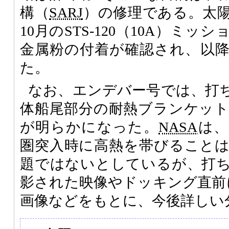
構（
SARJ
）の修理である。太
10月のSTS-120（10A）ミ
金属粉の付着が確認され、以
た。
なお、エンデバー号では、打
体船尾部分の耐熱ブランケッ
が明らかになった。
NASA
は、
圏突入時に高熱を帯びること
題ではないとしているが、打
影された映像やドッキング直前
画像などをもとに、今後詳しい