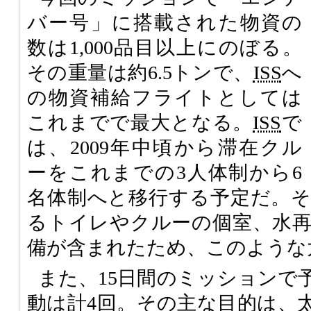
バー号」に搭載された物資の
数は1,000品目以上にのぼる。
その重量は約6.5トンで、
ISS
へ
の物資補給フライトとしては
これまでで最大となる。
ISS
で
は、2009年中頃から滞在クル
ーをこれまでの3人体制から6
名体制へと移行する予定だ。
るトイレやクルーの個室、水
備が含まれたため、このような
また、15日間のミッションで
動は計4回。その主な目的は、