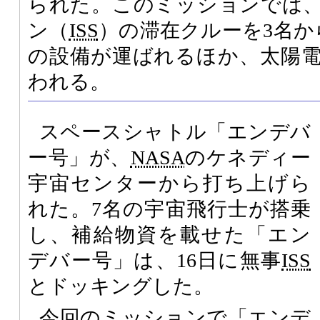
られた。このミッションでは
ン（
ISS
）の滞在クルーを3名か
の設備が運ばれるほか、太陽
われる。
スペースシャトル「エンデバ
ー号」が、
NASA
のケネディー
宇宙センターから打ち上げら
れた。7名の宇宙飛行士が搭乗
し、補給物資を載せた「エン
デバー号」は、16日に無事
ISS
とドッキングした。
今回のミッションで「エンデ