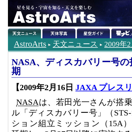
AstroArts
天文ニュース
2009年
NASA、ディスカバリー号
期
【2009年2月16日
JAXA プレス
NASA
は、若田光一さんが搭
ル「ディスカバリー号」（STS-
ション組立ミッション（15A