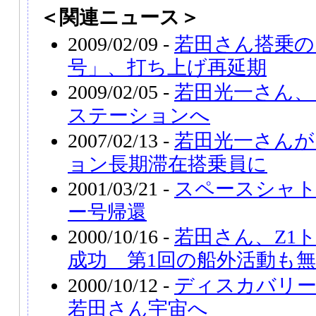
＜関連ニュース＞
2009/02/09 -
若田さん搭乗の
号」、打ち上げ再延期
2009/02/05 -
若田光一さん、
ステーションへ
2007/02/13 -
若田光一さんが
ョン長期滞在搭乗員に
2001/03/21 -
スペースシャ
ー号帰還
2000/10/16 -
若田さん、Z1
成功 第1回の船外活動も
2000/10/12 -
ディスカバリ
若田さん宇宙へ