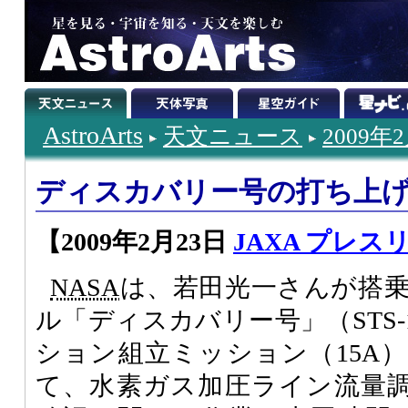
AstroArts
天文ニュース
2009年
ディスカバリー号の打ち上
【2009年2月23日
JAXA プレス
NASA
は、若田光一さんが搭
ル「ディスカバリー号」（STS-
ション組立ミッション（15A
て、水素ガス加圧ライン流量